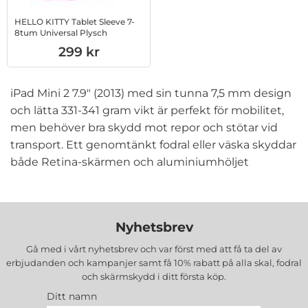
HELLO KITTY Tablet Sleeve 7-
8tum Universal Plysch
Art. nr 1002807928
299 kr
iPad Mini 2 7.9" (2013) med sin tunna 7,5 mm design
och lätta 331-341 gram vikt är perfekt för mobilitet,
men behöver bra skydd mot repor och stötar vid
transport. Ett genomtänkt fodral eller väska skyddar
både Retina-skärmen och aluminiumhöljet
samtidigt som det ger extra funktioner som stativ,
kortfack eller automatisk väck/sömn-funktion. För
att skydda din iPad Mini 2
Modellnummer A1489,
Nyhetsbrev
A1490, A1491
erbjuder vi ett brett sortiment av
väskor och fodral i olika stilar och prisnivåer.
Gå med i vårt nyhetsbrev och var först med att få ta del av
erbjudanden och kampanjer samt få 10% rabatt på alla
skal, fodral
och skärmskydd
i ditt första köp.
DELTACO Universal tablet fodral 7 8
är ett
Ditt namn
praktiskt universalfodral från välkända tillverkaren