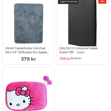
produktlista
Lagerrensning
-65%
GEAR Tabletfodral Grå iPad
DELTACO Universal tablet
Mini 7.9" 2019 plats för Apple
fodral 7/8" - svart
Pencil
Art. nr 1002837983
Art. nr 1002800603
rea pris
379 kr
109 kr
311.25 kr
tidigare pris