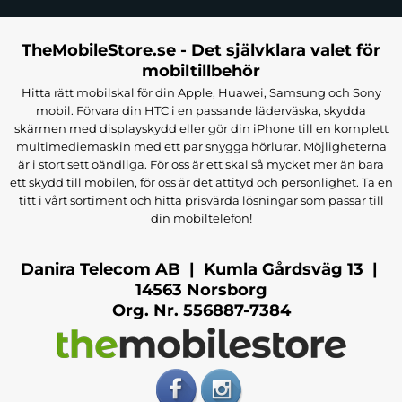
materialet skyddar mot vardagligt slitage. Fodralet
täcker både fram- och baksida med skyddande
TheMobileStore.se - Det självklara valet för
material som förhindrar repor från nycklar, mynt och
mobiltillbehör
andra föremål i väskan. Med automatisk väck/sömn-
Hitta rätt mobilskal för din Apple, Huawei, Samsung och Sony
funktion sparas batteri och livslängden på din 6470
mobil. Förvara din HTC i en passande läderväska, skydda
mAh batteri förlängs. Fodralet har kortfack för ID,
skärmen med displayskydd eller gör din iPhone till en komplett
kreditkort eller kontanter vilket gör det praktiskt för
multimediemaskin med ett par snygga hörlurar. Möjligheterna
är i stort sett oändliga. För oss är ett skal så mycket mer än bara
resor och pendling när du vill ha allt samlat på ett
ett skydd till mobilen, för oss är det attityd och personlighet. Ta en
ställe. Den vikbara standarden stödjer både
titt i vårt sortiment och hitta prisvärda lösningar som passar till
liggande och stående läge vilket ger flexibilitet för
din mobiltelefon!
olika användningsområden som surfning,
streaming på Retina-skärmen eller arbete med
Danira Telecom AB | Kumla Gårdsväg 13 |
appar.
14563 Norsborg
Org. Nr. 556887-7384
HELLO KITTY Tablet Sleeve 7-8tum Universal
Plysch
är ett charmigt plyschfodral med Hello Kitty-
design perfekt för fans av den ikoniska karaktären.
Den mjuka plyschytan med fluffig textur skyddar