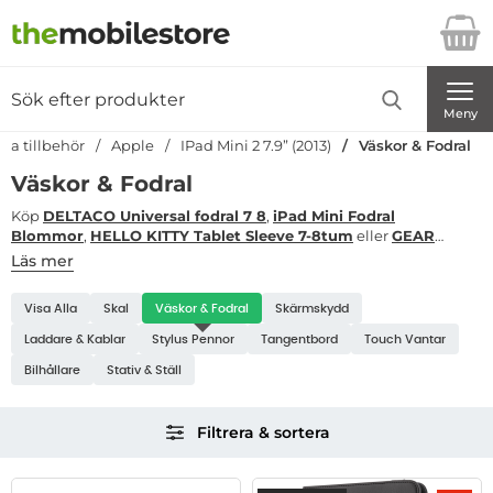
Startsidan för Danira Telecom AB
Sök
Sök på Danira Telecom AB
Genomför
Meny
tta tillbehör
Apple
IPad Mini 2 7.9” (2013)
Väskor & Fodral
Väskor & Fodral
Köp
DELTACO Universal fodral 7 8
,
iPad Mini Fodral
Blommor
,
HELLO KITTY Tablet Sleeve 7-8tum
eller
GEAR
Tabletfodral Grå iPad Mini 7.9"
för iPad Mini 2 7.9"
Läs mer
(2013)
Modellnummer A1489, A1490, A1491
– skyddande väskor
Underkategorier
och fodral för alla tillfällen. Välj mellan universella fodral, stilrena
Visa Alla
Skal
Väskor & Fodral
Skärmskydd
designs eller specialanpassade lösningar och köp ny mobil till
IPad Mini 2 7.9” (2013)
bästa pris mobil.
Laddare & Kablar
Stylus Pennor
Tangentbord
Touch Vantar
Bilhållare
Stativ & Ställ
Hoppa
Filtrera & sortera
över
filtersektionen
Filtrera & sortera