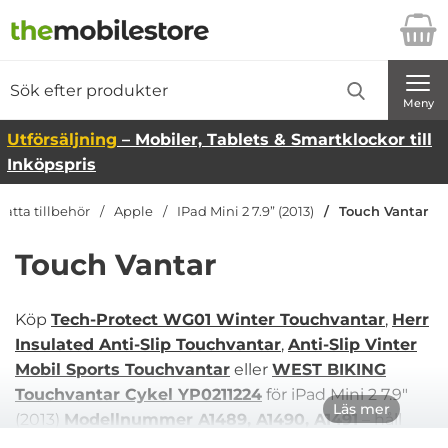
Startsidan för Danira Telecom AB
Sök
Sök på Danira Telecom AB
Genomför
Meny
Utförsäljning
– Mobiler, Tablets & Smartklockor till
Inköpspris
latta tillbehör
Apple
IPad Mini 2 7.9” (2013)
Touch Vantar
Touch Vantar
Köp
Tech-Protect WG01 Winter Touchvantar
,
Herr
Insulated Anti-Slip Touchvantar
,
Anti-Slip Vinter
Mobil Sports Touchvantar
eller
WEST BIKING
Touchvantar Cykel YP0211224
för iPad Mini 2 7.9"
Läs mer
(2013)
Modellnummer A1489, A1490, A1491
– håll
händerna varma samtidigt som du använder