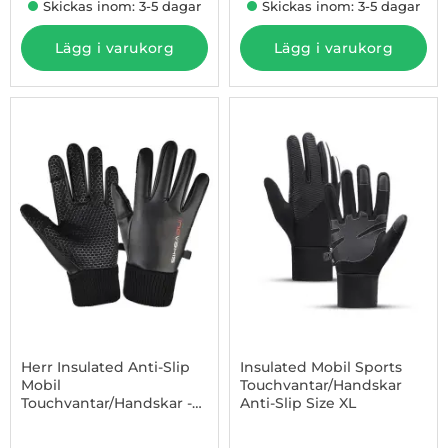
Skickas inom: 3-5 dagar
Skickas inom: 3-5 dagar
Lägg i varukorg
Lägg i varukorg
-57%
Herr Insulated Anti-Slip
Insulated Mobil Sports
Mobil
Touchvantar/Handskar
Touchvantar/Handskar -
Anti-Slip Size XL
Art. nr 1002936988
Art. nr 1002936937
Svart