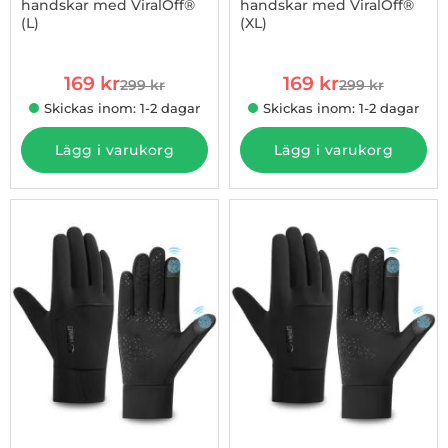
handskar med ViralOff®
handskar med ViralOff®
(L)
(XL)
Art. nr 1002835527
Art. nr 1002835528
rea pris
rea pris
169 kr
169 kr
299 kr
299 kr
tidigare pris
tidigare pris
Skickas inom: 1-2 dagar
Skickas inom: 1-2 dagar
Lägg i varukorg
Lägg i varukorg
-36%