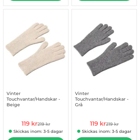
-46%
Vinter
Vinter
Touchvantar/Handskar -
Touchvantar/Handskar -
Beige
Grå
Art. nr 1002934673
Art. nr 1002934674
rea pris
rea pris
119 kr
119 kr
219 kr
219 kr
tidigare pris
tidigare pris
Skickas inom: 3-5 dagar
Skickas inom: 3-5 dagar