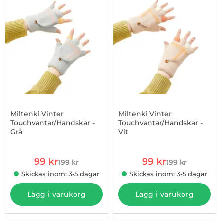
Miltenki Vinter
Miltenki Vinter
Touchvantar/Handskar -
Touchvantar/Handskar -
Grå
Vit
Art. nr 1002934669
Art. nr 1002934670
rea pris
rea pris
99 kr
99 kr
199 kr
199 kr
tidigare pris
tidigare pris
Skickas inom: 3-5 dagar
Skickas inom: 3-5 dagar
Lägg i varukorg
Lägg i varukorg