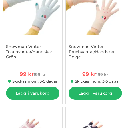
Snowman Vinter
Snowman Vinter
Touchvantar/Handskar -
Touchvantar/Handskar -
Grön
Beige
Art. nr 1002934665
Art. nr 1002934666
rea pris
rea pris
99 kr
99 kr
199 kr
199 kr
tidigare pris
tidigare pris
Skickas inom: 3-5 dagar
Skickas inom: 3-5 dagar
Lägg i varukorg
Lägg i varukorg
-50%