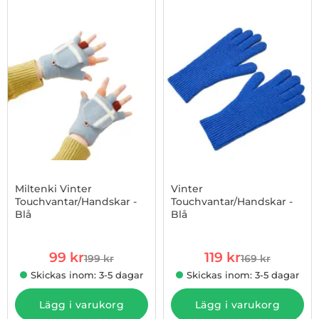
-50%
Miltenki Vinter
Vinter
Touchvantar/Handskar -
Touchvantar/Handskar -
Blå
Blå
Art. nr 1002934671
Art. nr 1002934672
rea pris
rea pris
99 kr
119 kr
199 kr
169 kr
tidigare pris
tidigare pris
Skickas inom: 3-5 dagar
Skickas inom: 3-5 dagar
Lägg i varukorg
Lägg i varukorg