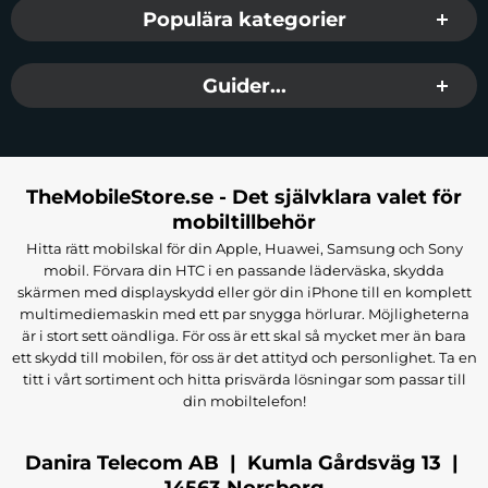
konstruktion och förstärkt isolering perfekt för
Populära kategorier
arbete och utomhusaktiviteter. Det tjocka isolerade
fodret ger exceptionellt värmeskydd medan anti-
Guider...
slip handflatan i strukturerad gummi ger utmärkt
grepp om iPad Mini 2 även med våta händer. Med
hållbara material tål dessa vantar tuff användning i
krävande miljöer.
TheMobileStore.se - Det självklara valet för
mobiltillbehör
Anti-Slip Vinter Mobil Sports Touchvantar
Hitta rätt mobilskal för din Apple, Huawei, Samsung och Sony
Handskar
är mångsidiga sporthandskar för aktiva
mobil. Förvara din HTC i en passande läderväska, skydda
användare som tränar eller joggar i kallt väder. Den
skärmen med displayskydd eller gör din iPhone till en komplett
lätta men isolerade konstruktionen ger perfekt
multimediemaskin med ett par snygga hörlurar. Möjligheterna
är i stort sett oändliga. För oss är ett skal så mycket mer än bara
balans mellan värmeskydd och rörlighet. Med
ett skydd till mobilen, för oss är det attityd och personlighet. Ta en
reflekterande detaljer blir du mer synlig vid träning i
titt i vårt sortiment och hitta prisvärda lösningar som passar till
mörker vilket ökar säkerheten.
din mobiltelefon!
WEST BIKING Touchvantar Handskar Cykel
Danira Telecom AB | Kumla Gårdsväg 13 |
YP0211224
är professionella cykelhandskar med gel-
14563 Norsborg