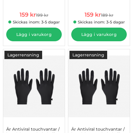
Art. nr 1002936986
Art. nr 1002936987
Size L
Size XL
rea pris
rea pris
159 kr
159 kr
199 kr
189 kr
tidigare pris
tidigare pris
Skickas inom: 3-5 dagar
Skickas inom: 3-5 dagar
Lägg i varukorg
Lägg i varukorg
Lagerrensning
Lagerrensning
-43%
Är Antiviral touchvantar /
Är Antiviral touchvantar /