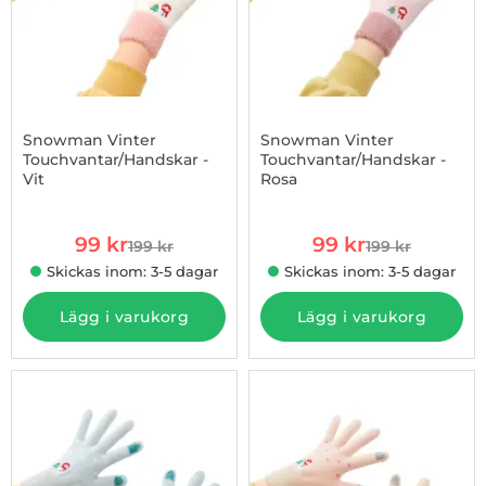
Snowman Vinter
Snowman Vinter
Touchvantar/Handskar -
Touchvantar/Handskar -
Vit
Rosa
Art. nr 1002934663
Art. nr 1002934664
rea pris
rea pris
99 kr
99 kr
199 kr
199 kr
tidigare pris
tidigare pris
Skickas inom: 3-5 dagar
Skickas inom: 3-5 dagar
Lägg i varukorg
Lägg i varukorg
-50%