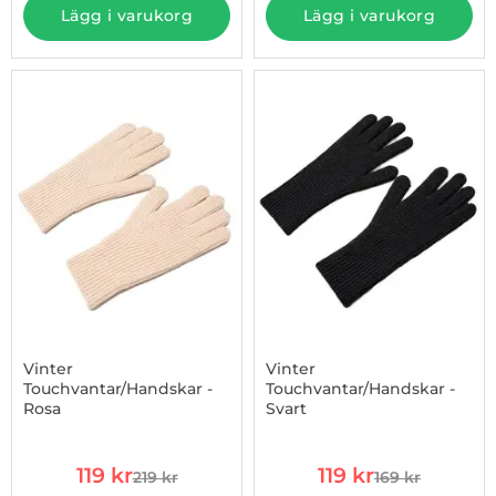
Lägg i varukorg
Lägg i varukorg
-46%
Vinter
Vinter
Touchvantar/Handskar -
Touchvantar/Handskar -
Rosa
Svart
Art. nr 1002934675
Art. nr 1002934676
rea pris
rea pris
119 kr
119 kr
219 kr
169 kr
tidigare pris
tidigare pris