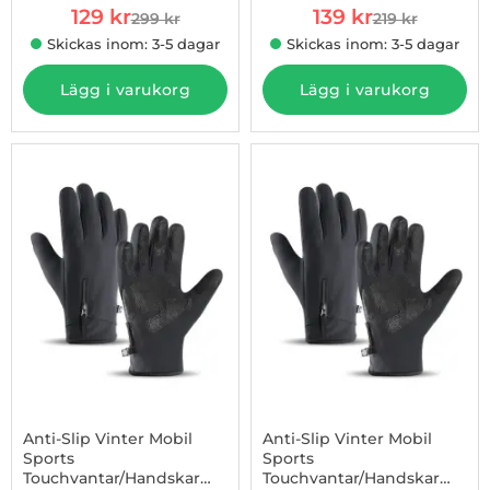
rea pris
rea pris
129 kr
139 kr
299 kr
219 kr
tidigare pris
tidigare pris
Skickas inom: 3-5 dagar
Skickas inom: 3-5 dagar
Lägg i varukorg
Lägg i varukorg
-20%
Anti-Slip Vinter Mobil
Anti-Slip Vinter Mobil
Sports
Sports
Touchvantar/Handskar
Touchvantar/Handskar