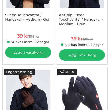
Suede Touchvantar /
Antislip Suede
Handskar - Medium - Grå
Touchvantar / Handskar -
Medium - Brun
Art. nr 1002863371
Art. nr 1002863373
rea pris
39 kr
199 kr
rea pris
tidigare pris
39 kr
199 kr
tidigare pris
Skickas inom: 1-2 dagar
Skickas inom: 1-2 dagar
Lägg i varukorg
Lägg i varukorg
Lagerrensning
VÅRREA
-80%