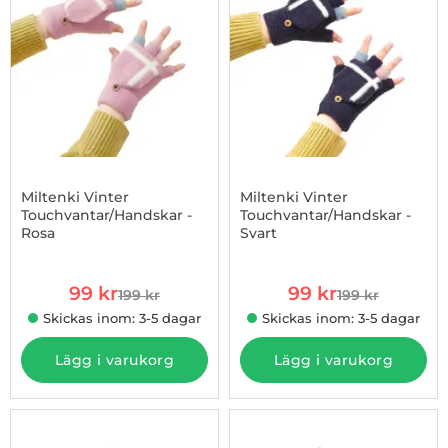
Miltenki Vinter
Miltenki Vinter
Touchvantar/Handskar -
Touchvantar/Handskar -
Rosa
Svart
Art. nr 1002934667
Art. nr 1002934668
rea pris
rea pris
99 kr
99 kr
199 kr
199 kr
tidigare pris
tidigare pris
Skickas inom: 3-5 dagar
Skickas inom: 3-5 dagar
Lägg i varukorg
Lägg i varukorg
-50%