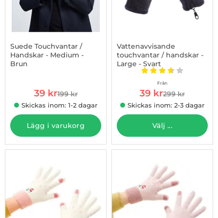
Suede Touchvantar /
Vattenavvisande
Handskar - Medium -
touchvantar / handskar -
Brun
Large - Svart
Art. nr 1002863380
Art. nr 1002835373
Betyg: 3.7 stjärnor
Från
rea pris
rea pris
39 kr
39 kr
199 kr
299 kr
tidigare pris
tidigare pris
Skickas inom: 1-2 dagar
Skickas inom: 2-3 dagar
Lägg i varukorg
Välj ...
-50%