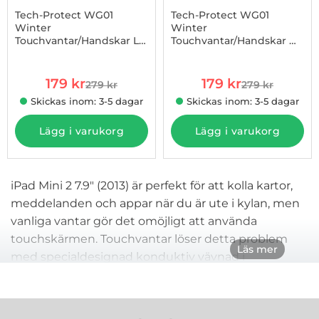
Tech-Protect WG01
Tech-Protect WG01
Winter
Winter
Touchvantar/Handskar L -
Touchvantar/Handskar M
Art. nr 1002971787
Art. nr 1002971788
Svart
- Svart
rea pris
rea pris
179 kr
179 kr
279 kr
279 kr
tidigare pris
tidigare pris
Skickas inom: 3-5 dagar
Skickas inom: 3-5 dagar
Lägg i varukorg
Lägg i varukorg
iPad Mini 2 7.9" (2013) är perfekt för att kolla kartor,
meddelanden och appar när du är ute i kylan, men
vanliga vantar gör det omöjligt att använda
touchskärmen. Touchvantar löser detta problem
Läs mer
med specialdesignad konduktiv vävnad i
fingertopparna som låter dig använda surfplattan
utan att ta av dig handskarna. För att använda din
iPad Mini 2
Modellnummer A1489, A1490,