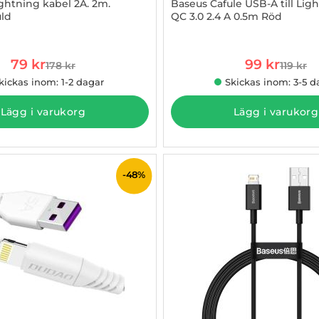
ightning kabel 2A. 2m.
Baseus Cafule USB-A till Lig
uld
QC 3.0 2.4 A 0.5m Röd
2942058
Art. nr 1002843996
rea pris
rea pris
79 kr
99 kr
178 kr
119 kr
tidigare pris
tidigare
kickas inom: 1-2 dagar
Skickas inom: 3-5 d
Lägg i varukorg
Lägg i varukorg
-48%