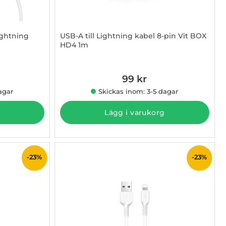
ightning
USB-A till Lightning kabel 8-pin Vit BOX
HD4 1m
Art. nr 1002883992
99 kr
 pris
agar
Skickas inom: 3-5 dagar
Lägg i varukorg
-23%
-23%