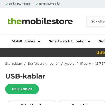
20 ÅR PÅ NÄTET
BYTESRÄTT
1 ÅR
Sök
Sök på Da
Startsidan för Danira Telecom AB
Mobiltillbehör
Smartwatch tillbehör
Sur
Utfö
Startsidan
Surfplatta tillbehör
Apple
IPad Mini 2 7.9”
USB-kablar
Underkategorier
USB-Kablar
Hoppa
Filtrera & sortera
över