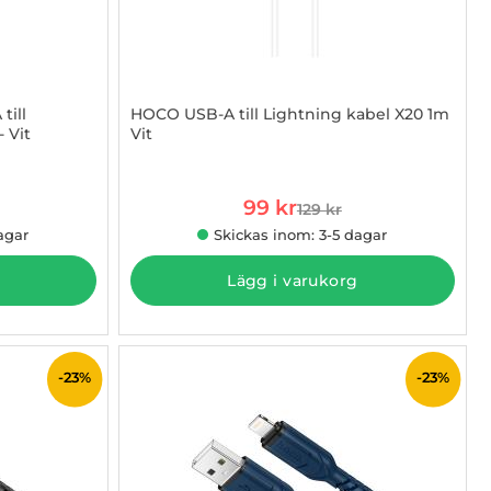
ill
HOCO USB-A till Lightning kabel X20 1m
 Vit
Vit
Art. nr 1002884471
rea pris
99 kr
129 kr
 pris
tidigare pris
agar
Skickas inom: 3-5 dagar
Lägg i varukorg
-23%
-23%