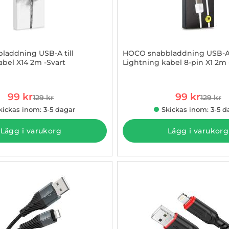
laddning USB-A till
HOCO snabbladdning USB-A t
abel X14 2m -Svart
Lightning kabel 8-pin X1 2m -
884210
Art. nr 1002884250
rea pris
rea pris
99 kr
99 kr
129 kr
129 kr
tidigare pris
tidigare
kickas inom: 3-5 dagar
Skickas inom: 3-5 d
Lägg i varukorg
Lägg i varukorg