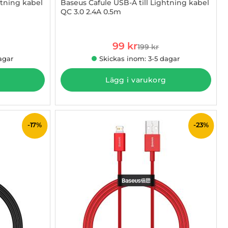
htning kabel
Baseus Cafule USB-A till Lightning kabel
QC 3.0 2.4A 0.5m
Art. nr 1002843997
rea pris
99 kr
199 kr
 pris
tidigare pris
agar
Skickas inom: 3-5 dagar
Lägg i varukorg
-17%
-23%