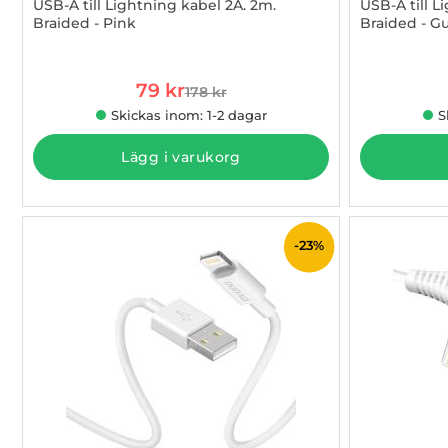
USB-A till Lightning kabel 2A. 2m.
USB-A till L
Braided - Pink
Braided - G
Art. nr 1002942057
Art. nr 100
rea pris
79 kr
178 kr
tidigare pris
Skickas inom: 1-2 dagar
S
Lägg i varukorg
-23%