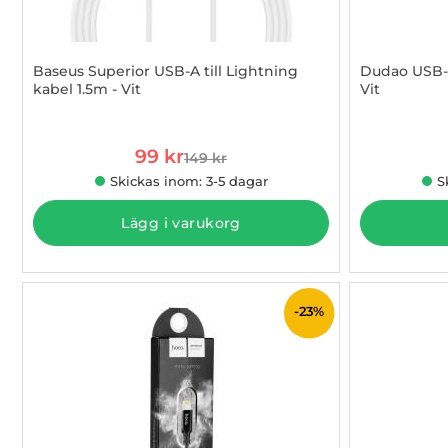
Baseus Superior USB-A till Lightning
Dudao USB-A
kabel 1.5m - Vit
Vit
Art. nr 1002861586
Art. nr 1002
rea pris
99 kr
149 kr
tidigare pris
Skickas inom: 3-5 dagar
S
Lägg i varukorg
-23%