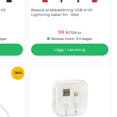
ill
Baseus snabbaddning USB-A till
Lightning kabel 1m - Röd
Art. nr 1002861437
rea pris
99 kr
129 kr
 pris
tidigare pris
agar
Skickas inom: 3-5 dagar
Lägg i varukorg
-34%