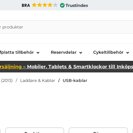
BRA
nira Telecom AB
fplatta tillbehör
Reservdelar
Cykeltillbehör
rsäljning
– Mobiler, Tablets & Smartklockor till Inköp
 (2013)
Laddare & Kablar
USB-kablar