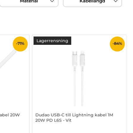
Material
Kabellängd
Lagerrensning
-71%
-84%
Kabel 20W
Dudao USB-C till Lightning kabel 1M
20W PD L6S - Vit
Art. nr 1002926996