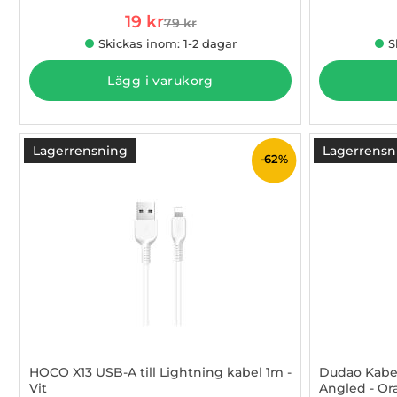
rea pris
19 kr
79 kr
tidigare pris
Skickas inom: 1-2 dagar
S
Lägg i varukorg
Lagerrensning
Lagerrensn
-62%
HOCO X13 USB-A till Lightning kabel 1m -
Dudao Kabel
Vit
Angled - O