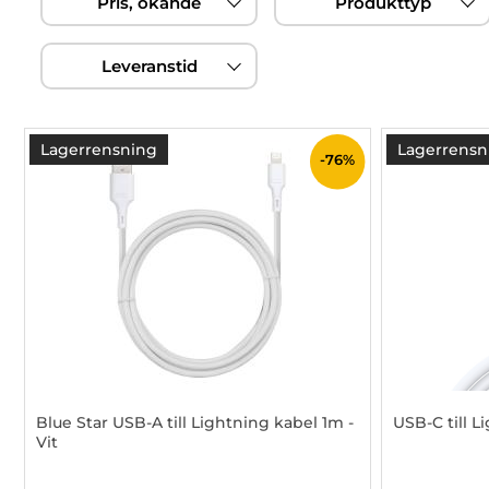
Pris, ökande
Produkttyp
filtersektionen
Leveranstid
produktlista
Lagerrensning
Lagerrensn
-76%
Blue Star USB-A till Lightning kabel 1m -
USB-C till L
Vit
Art. nr 1002952274
Art. nr 100