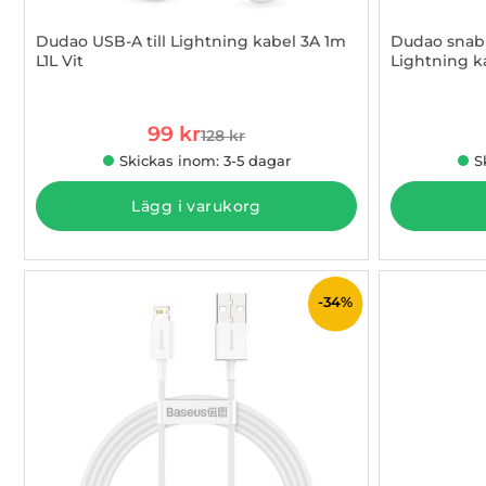
Dudao USB-A till Lightning kabel 3A 1m
Dudao snabb
L1L Vit
Lightning k
Art. nr 1002844309
Art. nr 1002
rea pris
99 kr
128 kr
tidigare pris
Skickas inom: 3-5 dagar
S
Lägg i varukorg
-34%