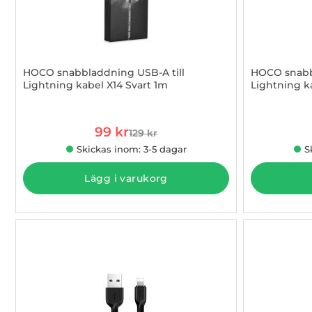
HOCO snabbladdning USB-A till
HOCO snabb
Lightning kabel X14 Svart 1m
Lightning k
Art. nr 1002884207
Art. nr 1002
rea pris
99 kr
129 kr
tidigare pris
Skickas inom: 3-5 dagar
S
Lägg i varukorg