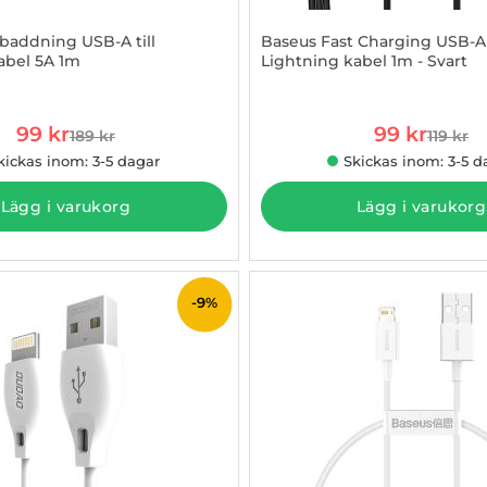
addning USB-A till
Baseus Fast Charging USB-A t
abel 5A 1m
Lightning kabel 1m - Svart
844311
Art. nr 1002861436
rea pris
rea pris
99 kr
99 kr
189 kr
119 kr
tidigare pris
tidigare
kickas inom: 3-5 dagar
Skickas inom: 3-5 d
Lägg i varukorg
Lägg i varukorg
-9%