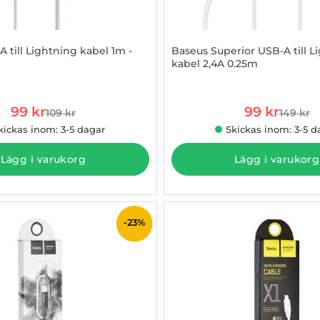
 till Lightning kabel 1m -
Baseus Superior USB-A till L
kabel 2,4A 0.25m
878284
Art. nr 1002882340
rea pris
rea pris
99 kr
99 kr
109 kr
149 kr
tidigare pris
tidigare
kickas inom: 3-5 dagar
Skickas inom: 3-5 d
Lägg i varukorg
Lägg i varukorg
-23%