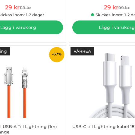
rea pris
rea pris
29 kr
29 kr
119 kr
99 kr
tidigare pris
tidigare
kickas inom: 1-2 dagar
Skickas inom: 1-2 d
Lägg i varukorg
Lägg i varukorg
ing
VÅRREA
-67%
 USB-A Till Lightning (1m)
USB-C till Lightning kabel 1
range