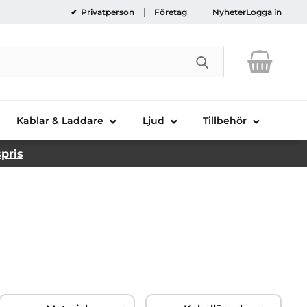
Privatperson
Företag
Nyheter
Logga in
Genomför sökni
Kablar & Laddare
Ljud
Tillbehör
spris