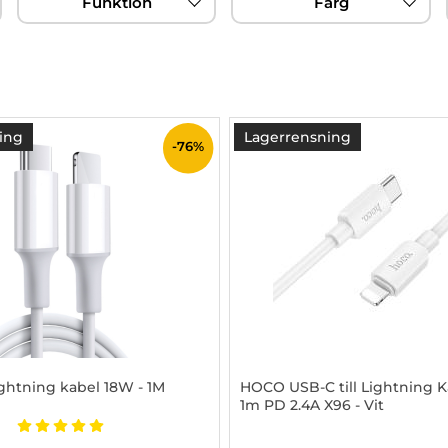
Funktion
Färg
ing
Lagerrensning
-76%
ightning kabel 18W - 1M
HOCO USB-C till Lightning 
1m PD 2.4A X96 - Vit
2850240
Art. nr 1002967540
Betyg: 5 stjärnor av 5