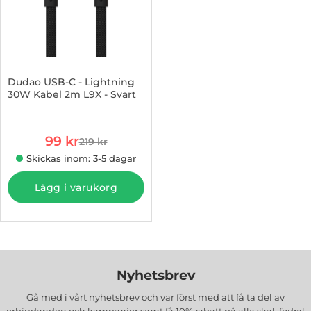
Dudao USB-C - Lightning
30W Kabel 2m L9X - Svart
Art. nr 1003187519
rea pris
99 kr
219 kr
tidigare pris
Skickas inom: 3-5 dagar
Lägg i varukorg
Nyhetsbrev
Gå med i vårt nyhetsbrev och var först med att få ta del av
erbjudanden och kampanjer samt få 10% rabatt på alla
skal, fodral