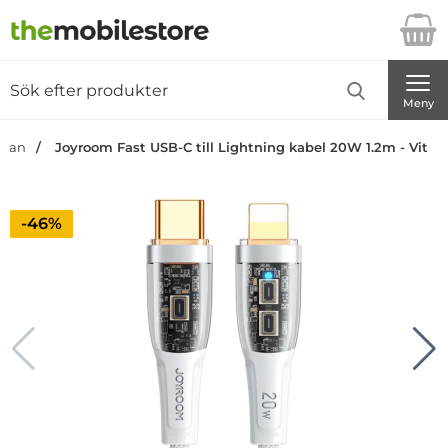
Startsidan för Danira Telecom AB
Sök
Sök på Danira Telecom AB
Genomför
Meny
idan
Joyroom Fast USB-C till Lightning kabel 20W 1.2m - Vit
Priset är nedsatt med
-46%