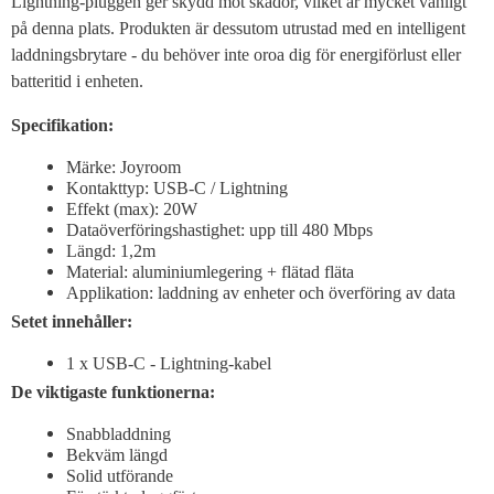
Lightning-pluggen ger skydd mot skador, vilket är mycket vanligt
på denna plats. Produkten är dessutom utrustad med en intelligent
laddningsbrytare - du behöver inte oroa dig för energiförlust eller
batteritid i enheten.
Specifikation:
Märke: Joyroom
Kontakttyp: USB-C / Lightning
Effekt (max): 20W
Dataöverföringshastighet: upp till 480 Mbps
Längd: 1,2m
Material: aluminiumlegering + flätad fläta
Applikation: laddning av enheter och överföring av data
Setet innehåller:
1 x USB-C - Lightning-kabel
De viktigaste funktionerna:
Snabbladdning
Bekväm längd
Solid utförande