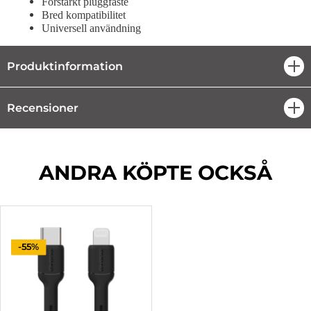
Förstärkt pluggfäste
Bred kompatibilitet
Universell användning
Produktinformation
öpp
Recensioner
öpp
ANDRA KÖPTE OCKSÅ
-55%