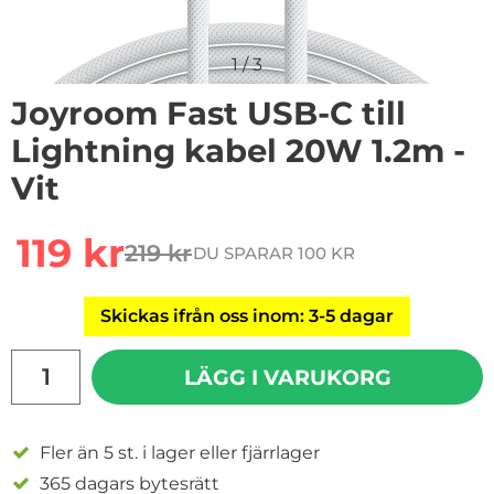
1
/
3
Joyroom Fast USB-C till
Lightning kabel 20W 1.2m -
Vit
Handla denna produkt Joyroom Fast USB-C till Lightni
rea pris
119 kr
219 kr
DU SPARAR 100 KR
tidigare pris
Skickas ifrån oss inom: 3-5 dagar
antal
LÄGG I VARUKORG
Fler än 5 st. i lager eller fjärrlager
365 dagars bytesrätt