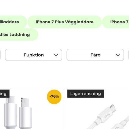
illaddare
IPhone 7 Plus Väggladdare
IPhone 7
ådlös Laddning
Funktion
Färg
ing
Lagerrensning
-76%