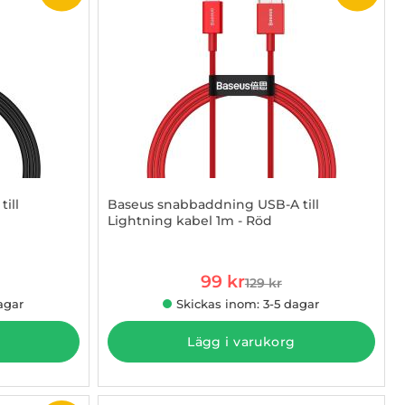
ill
Baseus snabbaddning USB-A till
Lightning kabel 1m - Röd
Art. nr 1002861437
rea pris
99 kr
129 kr
 pris
tidigare pris
agar
Skickas inom: 3-5 dagar
Lägg i varukorg