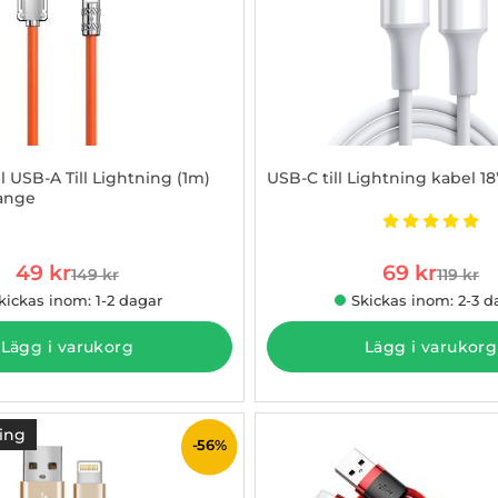
 USB-A Till Lightning (1m)
USB-C till Lightning kabel 1
range
31131
Art. nr 1002850239
Betyg: 5 s
rea pris
rea pris
49 kr
69 kr
149 kr
119 kr
tidigare pris
tidigare
kickas inom: 1-2 dagar
Skickas inom: 2-3 d
Lägg i varukorg
Lägg i varukorg
ing
-56%