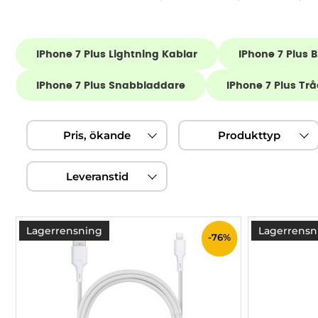
Underkategorier
IPhone 7 Plus Lightning Kablar
IPhone 7 Plus B
IPhone 7 Plus Snabbladdare
IPhone 7 Plus Tr
Hoppa
Filtrera & sortera
över
Pris, ökande
Produkttyp
filtersektionen
Leveranstid
produktlista
Lagerrensning
Lagerrensn
-76%