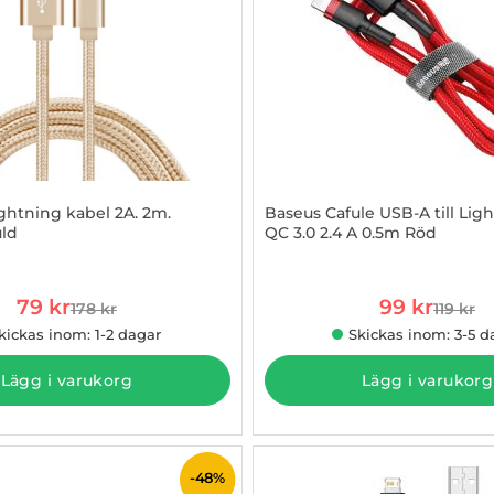
ightning kabel 2A. 2m.
Baseus Cafule USB-A till Lig
uld
QC 3.0 2.4 A 0.5m Röd
2942058
Art. nr 1002843996
rea pris
rea pris
79 kr
99 kr
178 kr
119 kr
tidigare pris
tidigare
kickas inom: 1-2 dagar
Skickas inom: 3-5 d
Lägg i varukorg
Lägg i varukorg
-48%