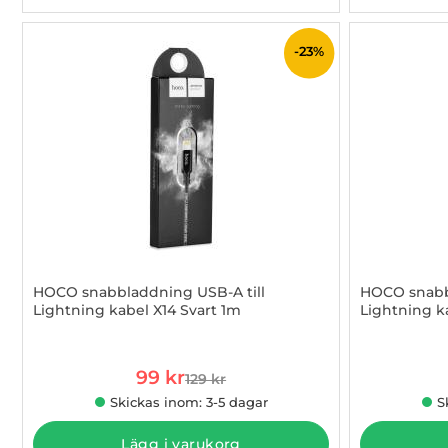
-23%
HOCO snabbladdning USB-A till
HOCO snabb
Lightning kabel X14 Svart 1m
Lightning k
Art. nr 1002884207
Art. nr 1002
rea pris
99 kr
129 kr
tidigare pris
Skickas inom: 3-5 dagar
S
Lägg i varukorg