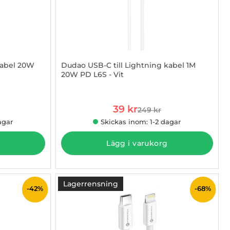
Kabel 20W
Dudao USB-C till Lightning kabel 1M
20W PD L6S - Vit
Art. nr 1002926996
rea pris
39 kr
249 kr
 pris
tidigare pris
agar
Skickas inom: 1-2 dagar
Lägg i varukorg
Lagerrensning
-42%
-68%