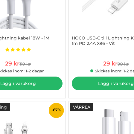
ightning kabel 18W - 1M
HOCO USB-C till Lightning 
1m PD 2.4A X96 - Vit
2850240
Art. nr 1002967540
Betyg: 5 stjärnor av 5
rea pris
rea pris
29 kr
29 kr
119 kr
99 kr
tidigare pris
tidigare
kickas inom: 1-2 dagar
Skickas inom: 1-2 d
Lägg i varukorg
Lägg i varukorg
ing
VÅRREA
-67%