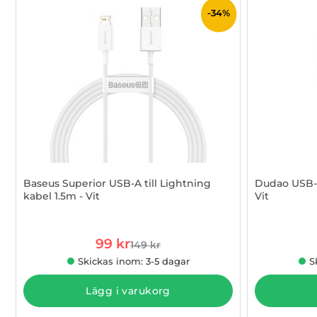
-34%
Baseus Superior USB-A till Lightning
Dudao USB-A
kabel 1.5m - Vit
Vit
Art. nr 1002861586
Art. nr 1002
rea pris
99 kr
149 kr
tidigare pris
Skickas inom: 3-5 dagar
S
Lägg i varukorg