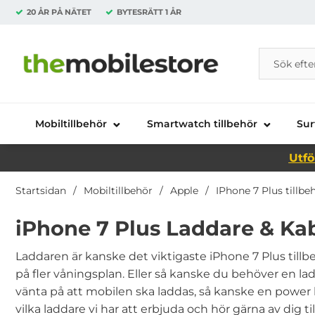
20 ÅR PÅ NÄTET
BYTESRÄTT
1 ÅR
Sök
Sök på Da
Startsidan för Danira Telecom AB
Mobiltillbehör
Smartwatch tillbehör
Sur
Utfö
Startsidan
Mobiltillbehör
Apple
IPhone 7 Plus tillbe
iPhone 7 Plus Laddare & Ka
Laddaren är kanske det viktigaste iPhone 7 Plus tillbe
på fler våningsplan. Eller så kanske du behöver en ladd
vänta på att mobilen ska laddas, så kanske en power ba
vilka laddare vi har att erbjuda och hör gärna av dig ti