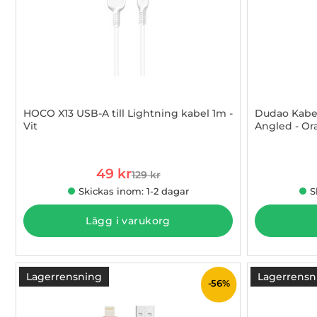
HOCO X13 USB-A till Lightning kabel 1m -
Dudao Kabel
Vit
Angled - O
Art. nr 1002884238
Art. nr 10029
rea pris
49 kr
129 kr
tidigare pris
Skickas inom: 1-2 dagar
S
Lägg i varukorg
Lagerrensning
Lagerrensn
-56%