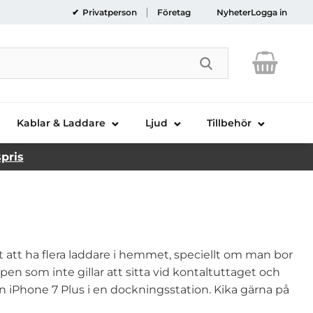
Privatperson
Företag
Nyheter
Logga in
Genomför sökni
Kablar & Laddare
Ljud
Tillbehör
spris
gt att ha flera laddare i hemmet, speciellt om man bor
ypen som inte gillar att sitta vid kontaltuttaget och
in iPhone 7 Plus i en dockningsstation. Kika gärna på