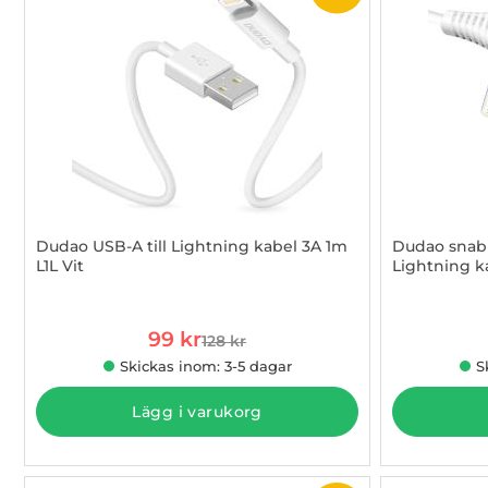
Dudao USB-A till Lightning kabel 3A 1m
Dudao snabb
L1L Vit
Lightning k
Art. nr 1002844309
Art. nr 1002
rea pris
99 kr
128 kr
tidigare pris
Skickas inom: 3-5 dagar
S
Lägg i varukorg