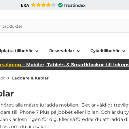
BRA
nira Telecom AB
fplatta tillbehör
Reservdelar
Cykeltillbehör
rsäljning
– Mobiler, Tablets & Smartklockor till Inköp
hör
Laddare & Kablar
blar
höret, alla måste ju ladda mobilen. Det är väldigt trevli
are till iPhone 7 Plus på jobbet eller i bilen. Och är du t
nk är lösningen för dig. Eller så föredrar du att ladda d
ll oss om du är osäker.