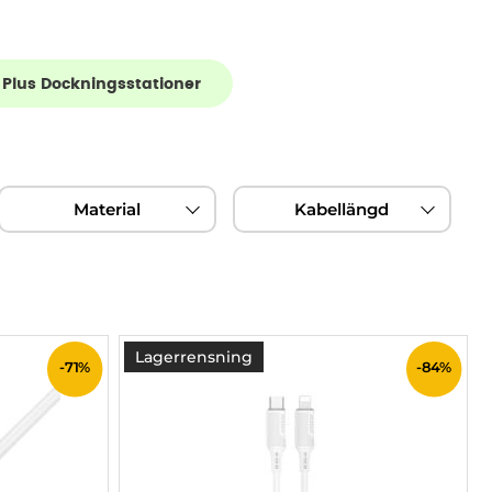
 Plus Dockningsstationer
Material
Kabellängd
Lagerrensning
-71%
-84%