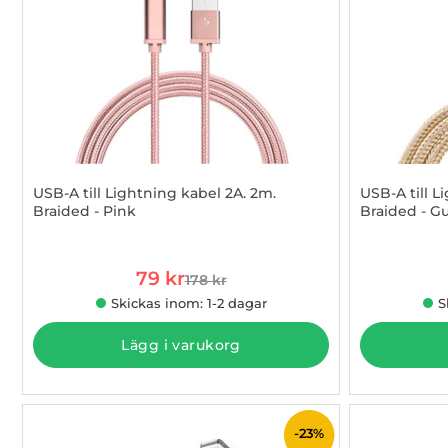
USB-A till Lightning kabel 2A. 2m.
USB-A till L
Braided - Pink
Braided - G
Art. nr 1002942057
Art. nr 100
rea pris
79 kr
178 kr
tidigare pris
Skickas inom: 1-2 dagar
S
Lägg i varukorg
-23%