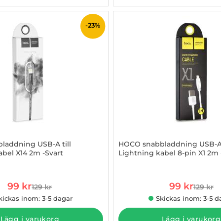
-23%
laddning USB-A till
HOCO snabbladdning USB-A t
abel X14 2m -Svart
Lightning kabel 8-pin X1 2m -
884210
Art. nr 1002884250
rea pris
rea pris
99 kr
99 kr
129 kr
129 kr
tidigare pris
tidigare
kickas inom: 3-5 dagar
Skickas inom: 3-5 d
Lägg i varukorg
Lägg i varukorg