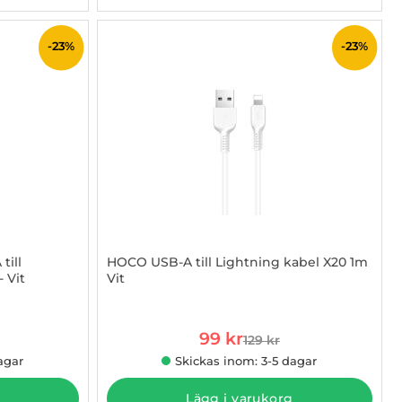
-23%
-23%
ill
HOCO USB-A till Lightning kabel X20 1m
 Vit
Vit
Art. nr 1002884471
rea pris
99 kr
129 kr
 pris
tidigare pris
agar
Skickas inom: 3-5 dagar
Lägg i varukorg