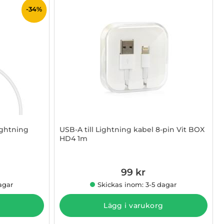
-34%
ightning
USB-A till Lightning kabel 8-pin Vit BOX
HD4 1m
Art. nr 1002883992
99 kr
 pris
agar
Skickas inom: 3-5 dagar
Lägg i varukorg