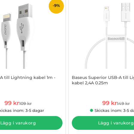
-9%
 till Lightning kabel 1m -
Baseus Superior USB-A till L
kabel 2,4A 0.25m
878284
Art. nr 1002882340
rea pris
rea pris
99 kr
99 kr
109 kr
149 kr
tidigare pris
tidigare
kickas inom: 3-5 dagar
Skickas inom: 3-5 d
Lägg i varukorg
Lägg i varukorg