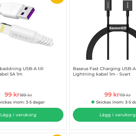
addning USB-A till
Baseus Fast Charging USB-A t
abel 5A 1m
Lightning kabel 1m - Svart
844311
Art. nr 1002861436
rea pris
rea pris
99 kr
99 kr
189 kr
119 kr
tidigare pris
tidigare
kickas inom: 3-5 dagar
Skickas inom: 3-5 d
Lägg i varukorg
Lägg i varukorg