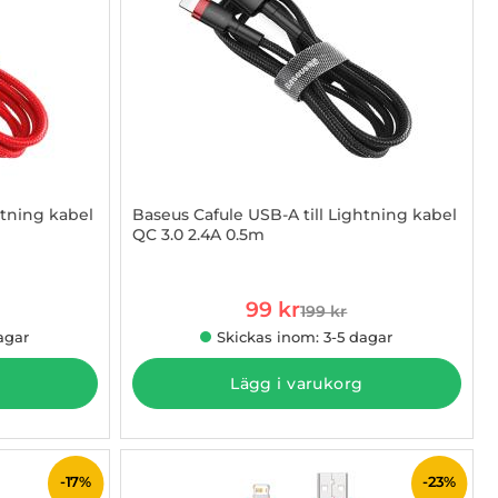
htning kabel
Baseus Cafule USB-A till Lightning kabel
QC 3.0 2.4A 0.5m
Art. nr 1002843997
rea pris
99 kr
199 kr
 pris
tidigare pris
agar
Skickas inom: 3-5 dagar
Lägg i varukorg
-17%
-23%