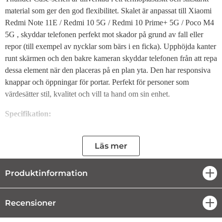
material som ger den god flexibilitet. Skalet är anpassat till Xiaomi
Redmi Note 11E / Redmi 10 5G / Redmi 10 Prime+ 5G / Poco M4
5G , skyddar telefonen perfekt mot skador på grund av fall eller
repor (till exempel av nycklar som bärs i en ficka). Upphöjda kanter
runt skärmen och den bakre kameran skyddar telefonen från att repa
dessa element när den placeras på en plan yta. Den har responsiva
knappar och öppningar för portar. Perfekt för personer som
värdesätter stil, kvalitet och vill ta hand om sin enhet.
Specifikation:
Serie: Thunder Case
Material: TPU
Läs mer
Kompatibilitet:
Xiaomi Redmi Note 11E
Xiaomi Redmi 10 5G
Produktinformation
öpp
Xiaomi Redmi 10 Prime+ 5G
Xiaomi Poco M4 5G
svart färg
Recensioner
öpp
Nyckelfunktioner i Thunder Case för Xiaomi Redmi Note 11E /