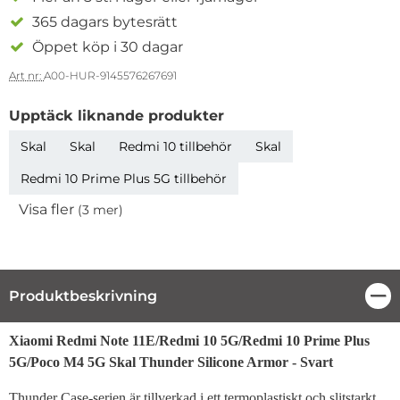
365 dagars bytesrätt
Öppet köp i 30 dagar
Art nr:
A00-HUR-9145576267691
Upptäck liknande produkter
Skal
Skal
Redmi 10 tillbehör
Skal
Redmi 10 Prime Plus 5G tillbehör
Visa fler
(3 mer)
Egenskaper
Produktbeskrivning
Stä
Produktbeskrivning
Xiaomi Redmi Note 11E/Redmi 10 5G/Redmi 10 Prime Plus
5G/Poco M4 5G Skal Thunder Silicone Armor - Svart
Thunder Case-serien är tillverkad i ett termoplastiskt och slitstarkt