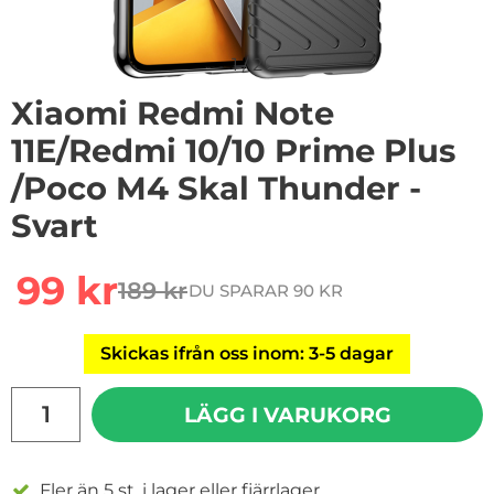
1
/
2
Xiaomi Redmi Note
11E/Redmi 10/10 Prime Plus
/Poco M4 Skal Thunder -
Svart
Handla denna produkt Xiaomi Redmi Note 11E/Redmi 10
rea pris
99 kr
189 kr
DU SPARAR 90 KR
tidigare pris
Skickas ifrån oss inom: 3-5 dagar
antal
LÄGG I VARUKORG
Fler än 5 st. i lager eller fjärrlager