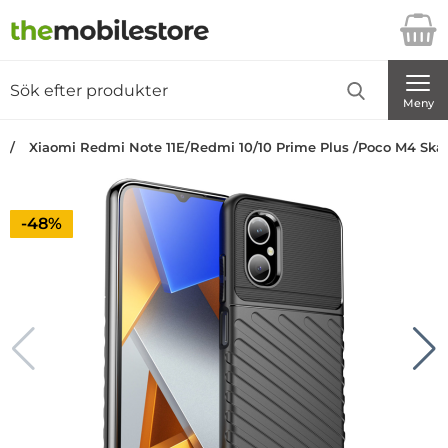
Startsidan för Danira Telecom AB
Sök
Sök på Danira Telecom AB
Genomför
Meny
Xiaomi Redmi Note 11E/Redmi 10/10 Prime Plus /Poco M4 Skal
Priset är nedsatt med
-48%