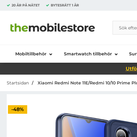
20 ÅR PÅ NÄTET
BYTESRÄTT
1 ÅR
Sök
Sök på Da
Startsidan för Danira Telecom AB
Mobiltillbehör
Smartwatch tillbehör
Sur
Utfö
Startsidan
Xiaomi Redmi Note 11E/Redmi 10/10 Prime Pl
Priset är nedsatt med
-48%