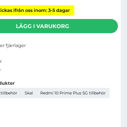
ickas ifrån oss inom: 3-5 dagar
LÄGG I VARUKORG
ler fjärrlager
r
7
dukter
tillbehör
Skal
Redmi 10 Prime Plus 5G tillbehör