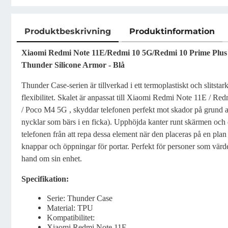
Produktbeskrivning
Produktinformation
Produktbeskrivning
Xiaomi Redmi Note 11E/Redmi 10 5G/Redmi 10 Prime Plus
Thunder Silicone Armor - Blå
Thunder Case-serien är tillverkad i ett termoplastiskt och slitsta
flexibilitet. Skalet är anpassat till Xiaomi Redmi Note 11E / 
/ Poco M4 5G , skyddar telefonen perfekt mot skador på grund av 
nycklar som bärs i en ficka). Upphöjda kanter runt skärmen oc
telefonen från att repa dessa element när den placeras på en pla
knappar och öppningar för portar. Perfekt för personer som värdesät
hand om sin enhet.
Specifikation:
Serie: Thunder Case
Material: TPU
Kompatibilitet:
Xiaomi Redmi Note 11E