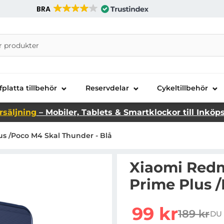
BRA
nira Telecom AB
fplatta tillbehör
Reservdelar
Cykeltillbehör
rsäljning
– Mobiler, Tablets & Smartklockor till Inköp
us /Poco M4 Skal Thunder - Blå
Xiaomi Redm
Prime Plus 
Handla denna produkt X
rea pris
99 kr
189 kr
DU 
tidigare 