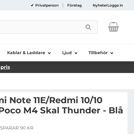
Privatperson
Företag
Nyheter
Logga in
Genomför sökni
Kablar & Laddare
Ljud
Tillbehör
spris
i Note 11E/Redmi 10/10
/Poco M4 Skal Thunder - Blå
iaomi Redmi Note 11E/Redmi 10/10 Prime Plus /Poco M4 
SPARAR 90 KR
pris