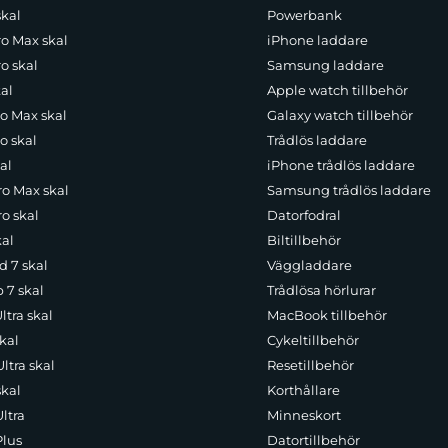
skal
Powerbank
ro Max skal
iPhone laddare
o skal
Samsung laddare
al
Apple watch tillbehör
ro Max skal
Galaxy watch tillbehör
o skal
Trådlös laddare
al
iPhone trådlös laddare
ro Max skal
Samsung trådlös laddare
o skal
Datorfodral
kal
Biltillbehör
d 7 skal
Väggladdare
p 7 skal
Trådlösa hörlurar
ltra skal
MacBook tillbehör
kal
Cykeltillbehör
ltra skal
Resetillbehör
skal
Korthållare
ltra
Minneskort
Plus
Datortillbehör