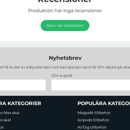
Produkten har inga recensioner
Skriv en recension
Nyhetsbrev
att få ta del av erbjudanden och kampanjer samt få 10% rabatt på all
Din e-post
RA KATEGORIER
POPULÄRA KATEGO
ro Max skal
Magsafe tillbehör
o skal
Airpods tillbehör
al
AirTag tillbehör