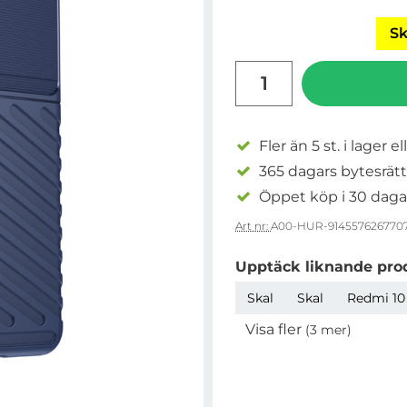
Sk
antal
Fler än 5 st. i lager el
365 dagars bytesrätt
Öppet köp i 30 daga
Art nr:
A00-HUR-914557626770
Upptäck liknande pro
Skal
Skal
Redmi 10 
Visa fler
(3 mer)
Egenskaper