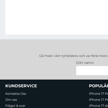
Gå med i vårt nyhetsbrev och var först med 
Ditt namn
Sidfot Blandad info och länkar
KUNDSERVICE
POPULÄ
Kontakta Oss
iPhone 17 P
Om oss
iPhone 17 Pr
Frågor & svar
iPhone 17 sk