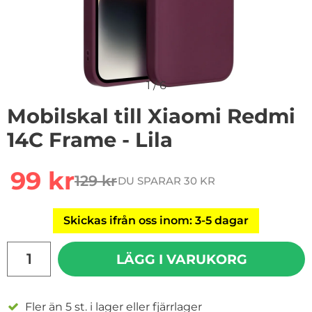
1
/
6
Mobilskal till Xiaomi Redmi
14C Frame - Lila
Handla denna produkt Mobilskal till Xiaomi Redmi 14C 
rea pris
99 kr
129 kr
DU SPARAR 30 KR
tidigare pris
Skickas ifrån oss inom: 3-5 dagar
antal
LÄGG I VARUKORG
Fler än 5 st. i lager eller fjärrlager