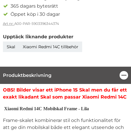
365 dagars bytesrätt
Öppet köp i 30 dagar
Art nr:
A00-PAR-5903396344374
Upptäck liknande produkter
Skal
Xiaomi Redmi 14C tillbehör
Produktbeskrivning
Stä
Produktbeskrivning
OBS! Bilder visar ett iPhone 15 Skal men du får ett
exakt likadant Skal som passar
Xiaomi Redmi 14C
Xiaomi Redmi 14C Mobilskal Frame - Lila
Frame-skalet kombinerar stil och funktionalitet för
att ge din mobilskal både ett elegant utseende och