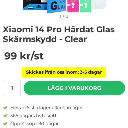
1
/
4
Xiaomi 14 Pro Härdat Glas
Skärmskydd - Clear
Handla denna produkt Xiaomi 14 Pro Härdat Glas Skär
pris
99 kr
/st
Skickas ifrån oss inom: 3-5 dagar
antal
LÄGG I VARUKORG
Fler än 5 st. i lager eller fjärrlager
365 dagars bytesrätt
Öppet köp i 30 dagar