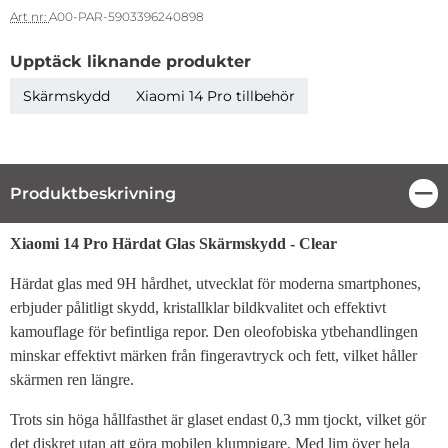
Art nr:
A00-PAR-5903396240898
Upptäck liknande produkter
Skärmskydd
Xiaomi 14 Pro tillbehör
Produktbeskrivning
Stä
Produktbeskrivning
Xiaomi 14 Pro Härdat Glas Skärmskydd - Clear
Härdat glas med 9H hårdhet, utvecklat för moderna smartphones,
erbjuder pålitligt skydd, kristallklar bildkvalitet och effektivt
kamouflage för befintliga repor. Den oleofobiska ytbehandlingen
minskar effektivt märken från fingeravtryck och fett, vilket håller
skärmen ren längre.
Trots sin höga hållfasthet är glaset endast 0,3 mm tjockt, vilket gör
det diskret utan att göra mobilen klumpigare. Med lim över hela