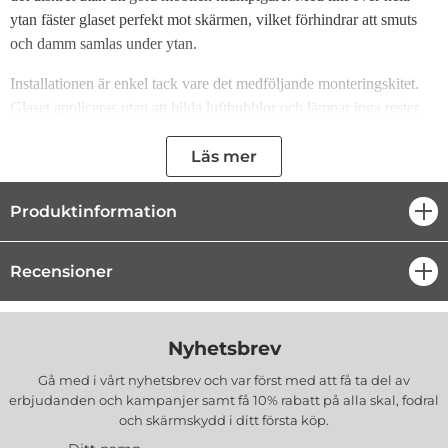
ytan fäster glaset perfekt mot skärmen, vilket förhindrar att smuts
och damm samlas under ytan.
Installationen är enkel tack vare det medföljande monteringskitet.
Glaset appliceras utan att bilda luftbubblor och lämnar inga rester
när det tas bort, till skillnad från plastfilm. Tillverkat av slitstarkt
material erbjuder detta glas överlägsen reptålighet och säkerhet,
Läs mer
förstärkt med rundade kanter för maximal användartrygghet.
Produktinformation
öpp
Specifikationer:
Hårdhet: 9H
Recensioner
öpp
Tjocklek: 0.3 mm
Förpackning: Pappersförpackning med eurohål
Vid köp av 10 eller fler enheter levereras glasen i en elegant och
hållbar förpackning med eurohål. Priset gäller för en enskild
Nyhetsbrev
glasenhet.
Gå med i vårt nyhetsbrev och var först med att få ta del av
erbjudanden och kampanjer samt få 10% rabatt på alla
skal, fodral
Paketet inkluderar:
och skärmskydd
i ditt första köp.
Härdat glas