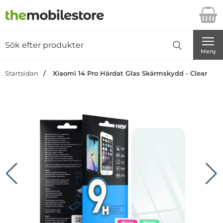
Startsidan för Danira Telecom AB
Sök
Sök på Danira Telecom AB
Genomför
Meny
Startsidan
Xiaomi 14 Pro Härdat Glas Skärmskydd - Clear