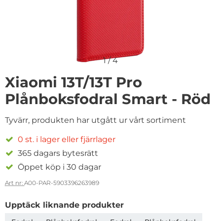
1
/
4
Xiaomi 13T/13T Pro
Plånboksfodral Smart - Röd
Tyvärr, produkten har utgått ur vårt sortiment
0 st. i lager eller fjärrlager
365 dagars bytesrätt
Öppet köp i 30 dagar
Art nr:
A00-PAR-5903396263989
Upptäck liknande produkter