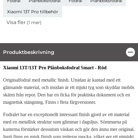
Fodral
Plånboksfodral
Fodral
Plånboksfodral
Xiaomi 13T Pro tillbehör
Visa fler
(1 mer)
Egenskaper
Produktbeskrivning
Stä
Produktbeskrivning
Xiaomi 13T/13T Pro Plånboksfodral Smart - Röd
Originalfodral med metallic finish. Utsidan är kantad med ett
glänsande material, och insidan är ett mjukt tyg som skyddar mobils
skärm från repor. Den har en ficka för praktiska dokument och en
magnetisk stängning. Finns i flera färgversioner.
Fodralet har en exceptionellt intressant finish gjord av ett material
med en metallisk struktur som glimmar i dagsljus. Sömmarna på
kanterna förstärker dessutom väskan och gör den ännu mer original.
Inuti finns en mjuk finish som imiterar mocka, vilket ger ett utmärkt