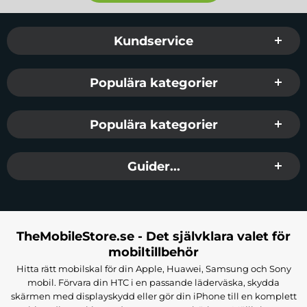
Sidfot Blandad info och länkar
Kundservice
Populära kategorier
Populära kategorier
Guider...
TheMobileStore.se - Det självklara valet för
mobiltillbehör
Hitta rätt mobilskal för din Apple, Huawei, Samsung och Sony
mobil. Förvara din HTC i en passande läderväska, skydda
skärmen med displayskydd eller gör din iPhone till en komplett