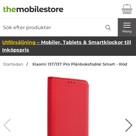
Startsidan för Danira Telecom AB
Sök
Sök på Danira Telecom AB
Genomför
Meny
Utförsäljning
– Mobiler, Tablets & Smartklockor till
Inköpspris
Startsidan
Xiaomi 13T/13T Pro Plånboksfodral Smart - Röd