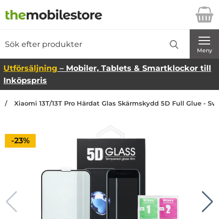
Startsidan för Danira Telecom AB
Sök
Sök på Danira Telecom AB
Genomför
Meny
Utförsäljning
– Mobiler, Tablets & Smartklockor till
Inköpspris
Xiaomi 13T/13T Pro Härdat Glas Skärmskydd 5D Full Glue - Sva
Priset är nedsatt med
-23%