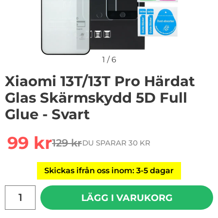
1
/
6
Xiaomi 13T/13T Pro Härdat
Glas Skärmskydd 5D Full
Glue - Svart
Handla denna produkt Xiaomi 13T/13T Pro Härdat Glas S
rea pris
99 kr
129 kr
DU SPARAR 30 KR
tidigare pris
Skickas ifrån oss inom: 3-5 dagar
antal
LÄGG I VARUKORG