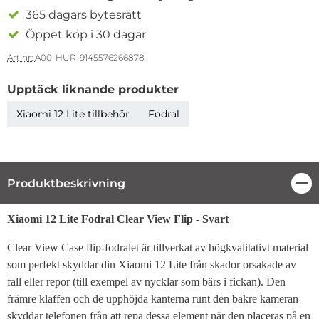
365 dagars bytesrätt
Öppet köp i 30 dagar
Art nr:
A00-HUR-9145576266878
Upptäck liknande produkter
Xiaomi 12 Lite tillbehör
Fodral
Produktbeskrivning
Stä
Produktbeskrivning
Xiaomi 12 Lite Fodral Clear View Flip - Svart
Clear View Case flip-fodralet är tillverkat av högkvalitativt material
som perfekt skyddar din Xiaomi 12 Lite från skador orsakade av
fall eller repor (till exempel av nycklar som bärs i fickan). Den
främre klaffen och de upphöjda kanterna runt den bakre kameran
skyddar telefonen från att repa dessa element när den placeras på en