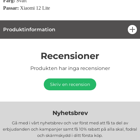
Färg:
Svart
Passar:
Xiaomi 12 Lite
Produktinformation
öpp
Recensioner
Produkten har inga recensioner
Skriv en recension
Nyhetsbrev
Gå med i vårt nyhetsbrev och var först med att få ta del av
erbjudanden och kampanjer samt få 10% rabatt på alla
skal, fodral
och skärmskydd
i ditt första köp.