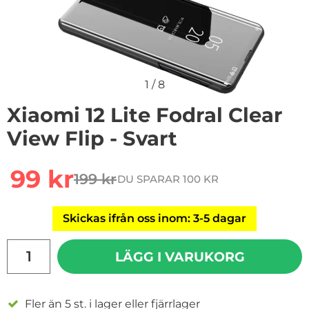
1
/
8
Xiaomi 12 Lite Fodral Clear
View Flip - Svart
Handla denna produkt Xiaomi 12 Lite Fodral Clear View F
rea pris
99 kr
199 kr
DU SPARAR 100 KR
tidigare pris
Skickas ifrån oss inom: 3-5 dagar
antal
LÄGG I VARUKORG
Fler än 5 st. i lager eller fjärrlager