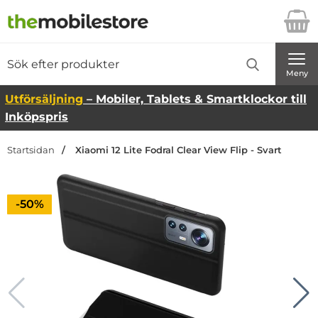
Startsidan för Danira Telecom AB
Sök
Sök på Danira Telecom AB
Genomför
Meny
Utförsäljning
– Mobiler, Tablets & Smartklockor till
Inköpspris
Startsidan
Xiaomi 12 Lite Fodral Clear View Flip - Svart
Priset är nedsatt med
-50%