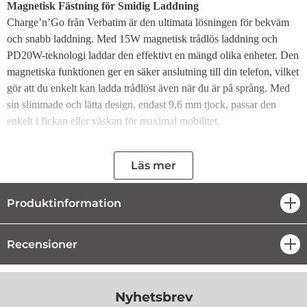
Magnetisk Fästning för Smidig Laddning
Charge’n’Go från Verbatim är den ultimata lösningen för bekväm
och snabb laddning. Med 15W magnetisk trådlös laddning och
PD20W-teknologi laddar den effektivt en mängd olika enheter. Den
magnetiska funktionen ger en säker anslutning till din telefon, vilket
gör att du enkelt kan ladda trådlöst även när du är på språng. Med
sin slimmade och lätta design, endast 9,6 mm tjock, passar den
enkelt i fickan eller väskan för maximal mobilitet.
Alltid i Kontroll
Oavsett om du reser, pendlar, deltar i evenemang eller njuter av
Läs mer
utomhusaktiviteter säkerställer Charge’n’Go att du aldrig blir utan
ström. Den mångsidiga, tvåvägs USB-C®-porten är kompatibel
Produktinformation
öpp
med en rad olika enheter. Dessutom gör den inbyggda LED-
indikatorn det enkelt att hålla koll på batteristatusen.
Recensioner
öpp
Pålitlig Kraft, Var Du Än Är
Charge’n’Go är utrustad med omfattande skyddsfunktioner,
inklusive överladdningsskydd, vilket ger trygg och effektiv
Nyhetsbrev