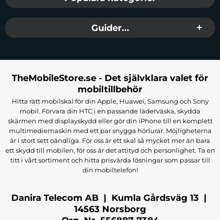
Verbatim Charge’n’Go powerbank (10000 mAh)
Metallring för förstärkt magnetisk anslutning
Guider...
30 cm USB-C till USB-C-kabel
Snabbstartsguide
Sammanfattning
Verbatim Charge’n’Go Powerbank är en innovativ
laddningslösning med fokus på funktionalitet och design. Den
TheMobileStore.se - Det självklara valet för
passar perfekt för användare av MagSafe och andra trådlösa
mobiltillbehör
enheter, samtidigt som den erbjuder pålitlig kraft och flera
Hitta rätt mobilskal för din Apple, Huawei, Samsung och Sony
säkerhetsfunktioner. Med sin lätta och slimmade konstruktion är den
mobil. Förvara din HTC i en passande läderväska, skydda
skärmen med displayskydd eller gör din iPhone till en komplett
en idealisk följeslagare för alla som behöver energi på språng.
multimediemaskin med ett par snygga hörlurar. Möjligheterna
är i stort sett oändliga. För oss är ett skal så mycket mer än bara
Tillverkare
:
Verbatim
ett skydd till mobilen, för oss är det attityd och personlighet. Ta en
EAN:
023942322450
titt i vårt sortiment och hitta prisvärda lösningar som passar till
Färg:
Svart
din mobiltelefon!
Danira Telecom AB | Kumla Gårdsväg 13 |
14563 Norsborg