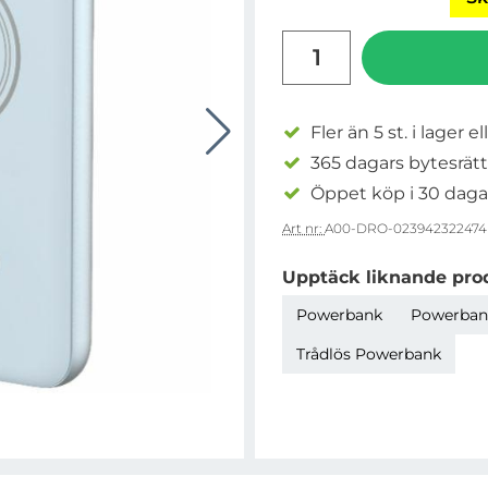
antal
Fler än 5 st. i lager el
365 dagars bytesrätt
Öppet köp i 30 daga
Art nr:
A00-DRO-023942322474
Upptäck liknande pro
Powerbank
Powerban
Trådlös Powerbank