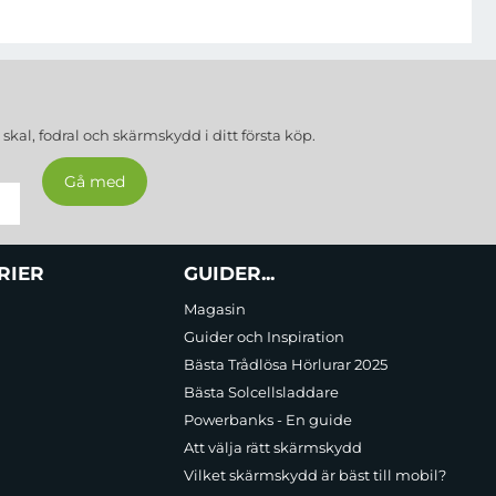
addningsskydd.
a
skal, fodral och skärmskydd
i ditt första köp.
RIER
GUIDER...
Magasin
Guider och Inspiration
Bästa Trådlösa Hörlurar 2025
Bästa Solcellsladdare
ändare av MagSafe och andra trådlösa enheter, samtidigt som
Powerbanks - En guide
a som behöver energi på språng.
Att välja rätt skärmskydd
Vilket skärmskydd är bäst till mobil?