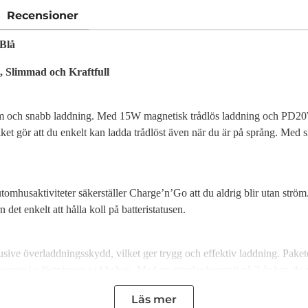
Recensioner
Blå
Slimmad och Kraftfull
äm och snabb laddning. Med 15W magnetisk trådlös laddning och PD20W
ilket gör att du enkelt kan ladda trådlöst även när du är på språng. Med
v utomhusaktiviteter säkerställer Charge’n’Go att du aldrig blir utan 
et enkelt att hålla koll på batteristatusen.
ive överladdningsskydd, vilket ger trygg och effektiv laddning. Pakete
n magnetiska fästningen vid behov. Med en standardgaranti på 2 år kan du 
Läs mer