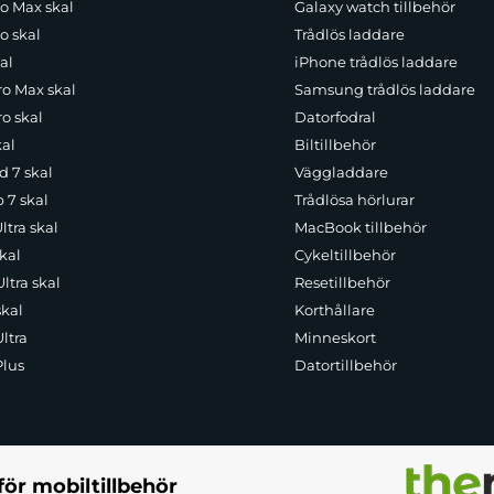
ro Max skal
Galaxy watch tillbehör
o skal
Trådlös laddare
al
iPhone trådlös laddare
ro Max skal
Samsung trådlös laddare
o skal
Datorfodral
kal
Biltillbehör
d 7 skal
Väggladdare
p 7 skal
Trådlösa hörlurar
ltra skal
MacBook tillbehör
kal
Cykeltillbehör
ltra skal
Resetillbehör
skal
Korthållare
ltra
Minneskort
Plus
Datortillbehör
för mobiltillbehör