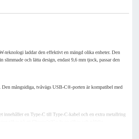
-teknologi laddar den effektivt en mängd olika enheter. Den
 sin slimmade och lätta design, endast 9,6 mm tjock, passar den
ström. Den mångsidiga, tvåvägs USB-C®-porten är kompatibel med
t innehåller en Type-C till Type-C-kabel och en extra metallring
vara säker på att Charge’n’Go är en säker och pålitlig