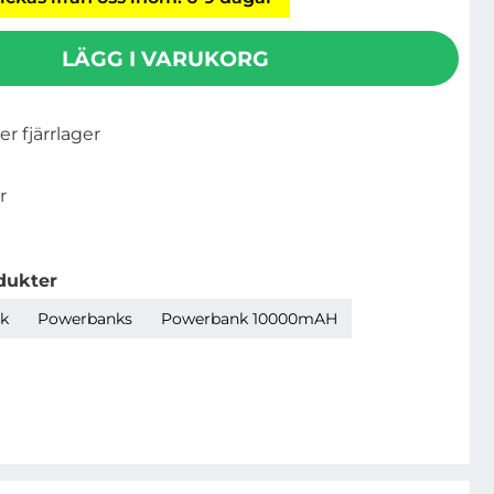
LÄGG I VARUKORG
ler fjärrlager
r
dukter
k
Powerbanks
Powerbank 10000mAH