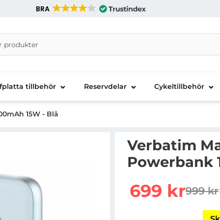
BRA
nira Telecom AB
fplatta tillbehör
Reservdelar
Cykeltillbehör
00mAh 15W - Blå
Verbatim Ma
Powerbank 
Handla denna produkt 
rea pris
699 kr
999 kr
tidigar
Sk