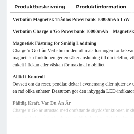
Produktbeskrivning
Produktinformation
Produktbeskrivning
Verbatim Magnetisk Trådlös Powerbank 10000mAh 15W - 
Verbatim Charge’n’Go Powerbank 10000mAh – Magnetisk, 
Magnetisk Fästning för Smidig Laddning
Charge’n’Go från Verbatim är den ultimata lösningen för bekv
magnetiska funktionen ger en säker anslutning till din telefon, v
enkelt i fickan eller väskan för maximal mobilitet.
Alltid i Kontroll
Oavsett om du reser, pendlar, deltar i evenemang eller njuter a
en rad olika enheter. Dessutom gör den inbyggda LED-indikatorn d
Pålitlig Kraft, Var Du Än Är
Charge’n’Go är utrustad med omfattande skyddsfunktioner, inklus
som kan fästas på din telefon eller ditt fodral för att stärka de
laddningslösning.