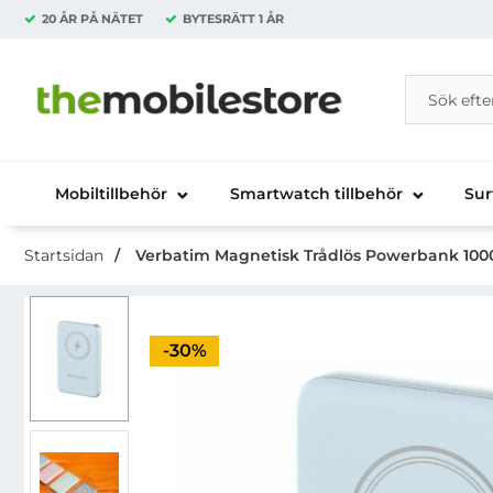
20 ÅR PÅ NÄTET
BYTESRÄTT
1 ÅR
Sök
Sök på Da
Startsidan för Danira Telecom AB
Mobiltillbehör
Smartwatch tillbehör
Sur
Startsidan
Verbatim Magnetisk Trådlös Powerbank 100
Priset är nedsatt med
-30%