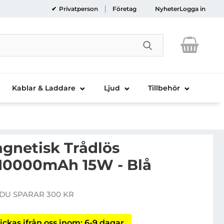
Privatperson
Företag
Nyheter
Logga in
Genomför sökni
Kablar & Laddare
Ljud
Tillbehör
gnetisk Trådlös
10000mAh 15W - Blå
Verbatim Magnetisk Trådlös Powerbank 10000mAh 15W 
DU SPARAR 300 KR
e pris
ickas ifrån oss inom: 6-9 dagar