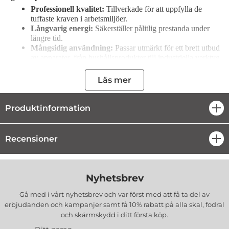
Professionell kvalitet:
Tillverkade för att uppfylla de
tuffaste kraven i arbetsmiljöer.
Långvarig energi:
Säkerställer pålitlig prestanda under
längre tid.
Mångsidig användning:
Passar utmärkt för ett brett utbud
av apparater, från hushållsprodukter till industriella verktyg.
Praktisk förpackning:
4-pack som erbjuder både
bekvämlighet och bra värde för pengarna.
Läs mer
Teknisk specifikation:
Typ:
Alkaliskt batteri
Produktinformation
öpp
Storlek:
AA (R6)
Diameter:
14,5 mm
Höjd:
50,5 mm
Recensioner
öpp
Spänning:
1,5V
Med
Varta Industrial Pro R6 (AA)
får du batterier som
kombinerar hög kvalitet och pålitlighet. Perfekta för alla dina
Nyhetsbrev
professionella och dagliga energibehov, Varta är märket du kan lita
på!
Gå med i vårt nyhetsbrev och var först med att få ta del av
erbjudanden och kampanjer samt få 10% rabatt på alla
skal, fodral
Tillverkare:
Varta
och skärmskydd
i ditt första köp.
EAN:
4008496356553