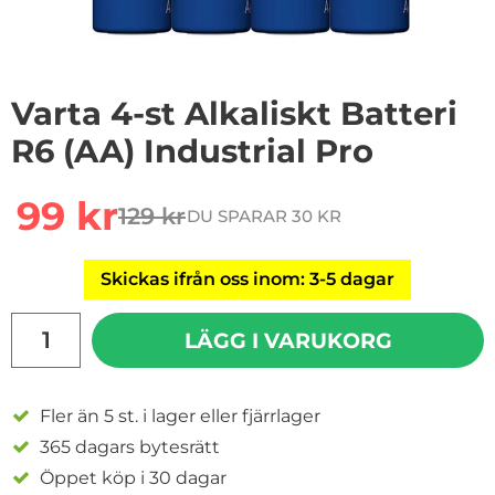
Varta 4-st Alkaliskt Batteri
R6 (AA) Industrial Pro
Handla denna produkt Varta 4-st Alkaliskt Batteri R6 (A
rea pris
99 kr
129 kr
DU SPARAR 30 KR
tidigare pris
Skickas ifrån oss inom: 3-5 dagar
antal
LÄGG I VARUKORG
Fler än 5 st. i lager eller fjärrlager
365 dagars bytesrätt
Öppet köp i 30 dagar