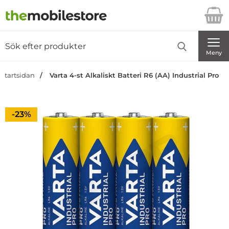
Startsidan för Danira Telecom AB
Sök
Sök på Danira Telecom AB
Genomför
Meny
Startsidan
Varta 4-st Alkaliskt Batteri R6 (AA) Industrial Pro
Priset är nedsatt med
-23%