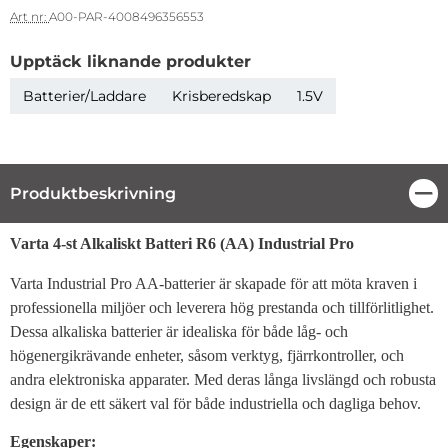
Art nr:
A00-PAR-4008496356553
Upptäck liknande produkter
Batterier/Laddare
Krisberedskap
1.5V
Produktbeskrivning
Stä
Produktbeskrivning
Varta 4-st Alkaliskt Batteri R6 (AA) Industrial Pro
Varta Industrial Pro AA-batterier är skapade för att möta kraven i
professionella miljöer och leverera hög prestanda och tillförlitlighet.
Dessa alkaliska batterier är idealiska för både låg- och
högenergikrävande enheter, såsom verktyg, fjärrkontroller, och
andra elektroniska apparater. Med deras långa livslängd och robusta
design är de ett säkert val för både industriella och dagliga behov.
Egenskaper: