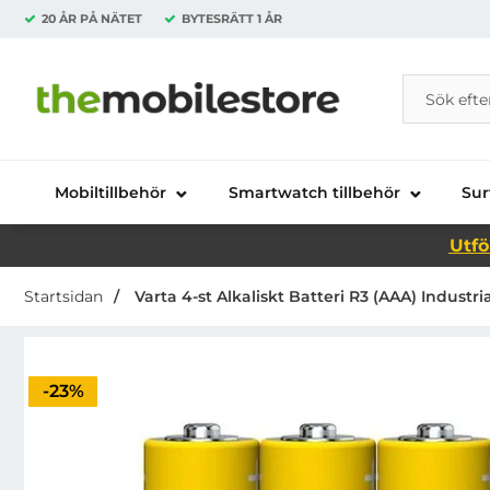
20 ÅR PÅ NÄTET
BYTESRÄTT
1 ÅR
Sök
Sök på Da
Startsidan för Danira Telecom AB
Mobiltillbehör
Smartwatch tillbehör
Sur
Utfö
Startsidan
Varta 4-st Alkaliskt Batteri R3 (AAA) Industri
Priset är nedsatt med
-23%