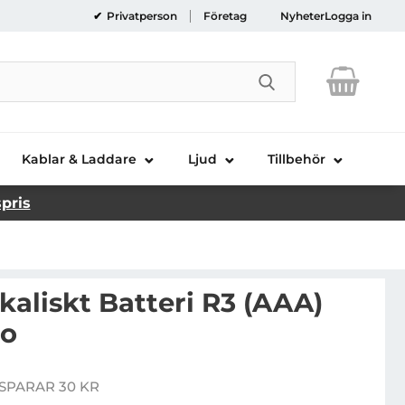
Privatperson
Företag
Nyheter
Logga in
Genomför sökni
Kablar & Laddare
Ljud
Tillbehör
spris
lkaliskt Batteri R3 (AAA)
ro
ta 4-st Alkaliskt Batteri R3 (AAA) Industrial Pro
SPARAR 30 KR
pris