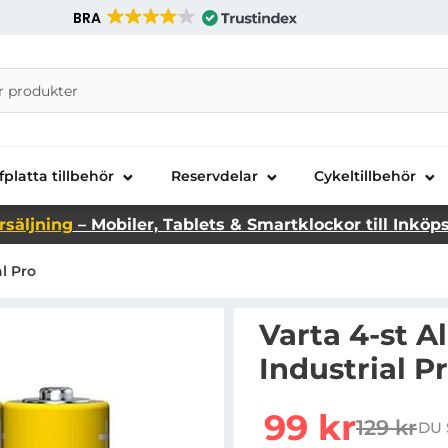
BRA
nira Telecom AB
fplatta tillbehör
Reservdelar
Cykeltillbehör
rsäljning
– Mobiler, Tablets & Smartklockor till Inköp
al Pro
Varta 4-st A
Industrial P
Handla denna produkt Var
rea pris
99 kr
129 kr
DU 
tidigare 