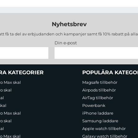
Nyhetsbrev
att få ta del av erbjudanden och kampanjer samt få 10% rabatt på all
Din e-post
RA KATEGORIER
POPULÄRA KATEGO
ro Max skal
Magsafe tillbehör
o skal
Airpods tillbehör
al
AirTag tillbehör
skal
Powerbank
ro Max skal
iPhone laddare
o skal
Samsung laddare
al
Apple watch tillbehör
ro Max skal
Galaxy watch tillbehör