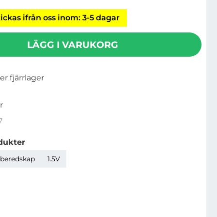
ickas ifrån oss inom: 3-5 dagar
LÄGG I VARUKORG
ler fjärrlager
r
7
dukter
sberedskap
1.5V