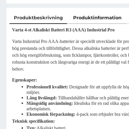
Produktbeskrivning
Produktinformation
Produktbeskrivning
Varta 4-st Alkaliskt Batteri R3 (AAA) Industrial Pro
Varta Industrial Pro AAA-batterier är speciellt utvecklade för pr
hög prestanda och tillförlitlighet. Dessa alkaliska batterier är pe
och hög energiförbrukning, som ficklampor, fjärrkontroller, och
robusta konstruktion och långvariga energi är de ett pålitligt val 
behov.
Egenskaper:
Professionell kvalitet:
Designade för att uppfylla de hög
miljöer.
Lång livslängd:
Tillhandahåller hållbar och pålitlig ener
Mångsidig användning:
Idealiska för en rad olika app
arbetsplatsen.
Ekonomisk förpackning:
4-pack som erbjuder bra värd
Teknisk specifikation:
Typ:
Alkaliskt batteri