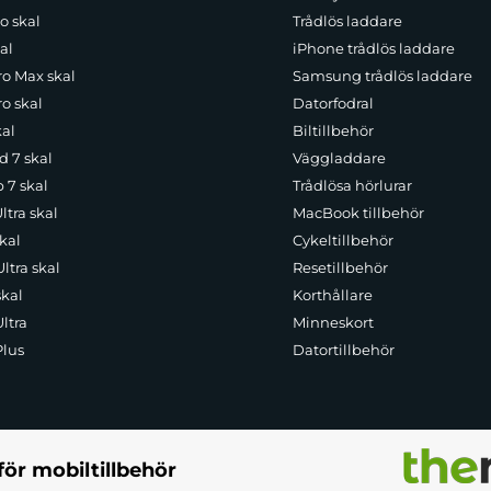
o skal
Trådlös laddare
al
iPhone trådlös laddare
ro Max skal
Samsung trådlös laddare
o skal
Datorfodral
kal
Biltillbehör
d 7 skal
Väggladdare
p 7 skal
Trådlösa hörlurar
ltra skal
MacBook tillbehör
kal
Cykeltillbehör
ltra skal
Resetillbehör
skal
Korthållare
ltra
Minneskort
Plus
Datortillbehör
för mobiltillbehör