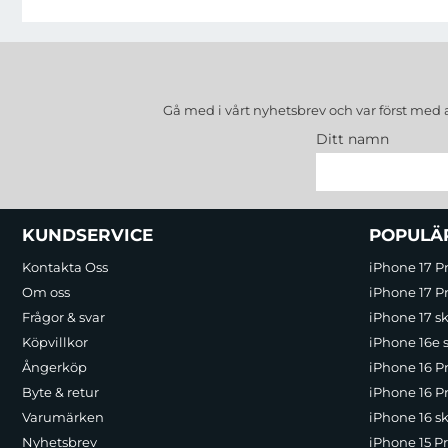
Gå med i vårt nyhetsbrev och var först med 
Ditt namn
Sidfot Blandad info och länkar
KUNDSERVICE
POPULÄ
Kontakta Oss
iPhone 17 P
Om oss
iPhone 17 Pr
Frågor & svar
iPhone 17 sk
Köpvillkor
iPhone 16e 
Ångerköp
iPhone 16 P
Byte & retur
iPhone 16 Pr
Varumärken
iPhone 16 sk
Nyhetsbrev
iPhone 15 P