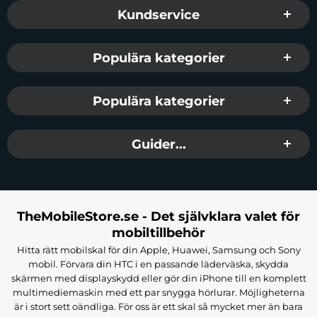
Sidfot Blandad info och länkar
Kundservice
Populära kategorier
Populära kategorier
Guider...
TheMobileStore.se - Det självklara valet för
mobiltillbehör
Hitta rätt mobilskal för din Apple, Huawei, Samsung och Sony
mobil. Förvara din HTC i en passande läderväska, skydda
skärmen med displayskydd eller gör din iPhone till en komplett
multimediemaskin med ett par snygga hörlurar. Möjligheterna
är i stort sett oändliga. För oss är ett skal så mycket mer än bara