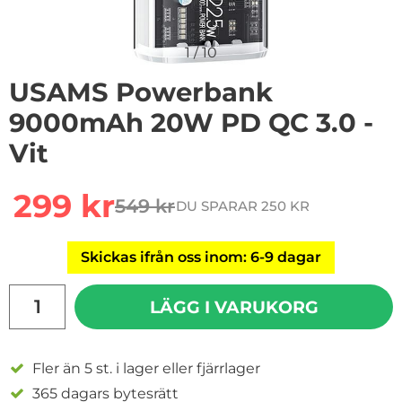
1
/
10
USAMS Powerbank
9000mAh 20W PD QC 3.0 -
Vit
Handla denna produkt USAMS Powerbank 9000mAh 20
rea pris
299 kr
549 kr
DU SPARAR 250 KR
tidigare pris
Skickas ifrån oss inom: 6-9 dagar
antal
LÄGG I VARUKORG
Fler än 5 st. i lager eller fjärrlager
365 dagars bytesrätt