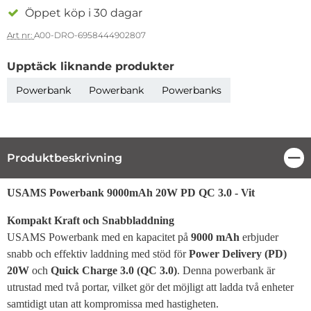
Öppet köp i 30 dagar
Art nr:
A00-DRO-6958444902807
Upptäck liknande produkter
Powerbank
Powerbank
Powerbanks
Produktbeskrivning
Stä
Produktbeskrivning
USAMS Powerbank 9000mAh 20W PD QC 3.0 - Vit
Kompakt Kraft och Snabbladdning
USAMS Powerbank med en kapacitet på
9000 mAh
erbjuder
snabb och effektiv laddning med stöd för
Power Delivery (PD)
20W
och
Quick Charge 3.0 (QC 3.0)
. Denna powerbank är
utrustad med två portar, vilket gör det möjligt att ladda två enheter
samtidigt utan att kompromissa med hastigheten.