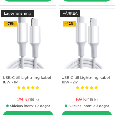
Lagerrensning
VÅRREA
-76%
-42%
USB-C till Lightning kabel
USB-C till Lightning kabel
18W - 1M
18W - 2m
Art. nr 1002850240
Art. nr 1002850239
Betyg: 5 stjärnor av 5
Betyg: 5 stjärnor 
rea pris
rea pris
29 kr
69 kr
119 kr
119 kr
tidigare pris
tidigare pris
Skickas inom: 1-2 dagar
Skickas inom: 2-3 dagar