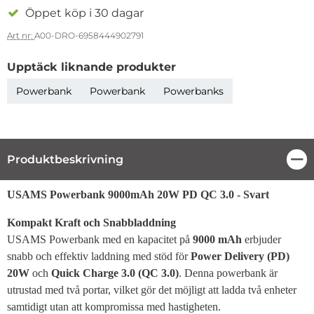
Öppet köp i 30 dagar
Art nr:
A00-DRO-6958444902791
Upptäck liknande produkter
Powerbank
Powerbank
Powerbanks
Produktbeskrivning
Stä
Produktbeskrivning
USAMS Powerbank 9000mAh 20W PD QC 3.0 - Svart
Kompakt Kraft och Snabbladdning
USAMS Powerbank med en kapacitet på
9000 mAh
erbjuder
snabb och effektiv laddning med stöd för
Power Delivery (PD)
20W
och
Quick Charge 3.0 (QC 3.0)
. Denna powerbank är
utrustad med två portar, vilket gör det möjligt att ladda två enheter
samtidigt utan att kompromissa med hastigheten.