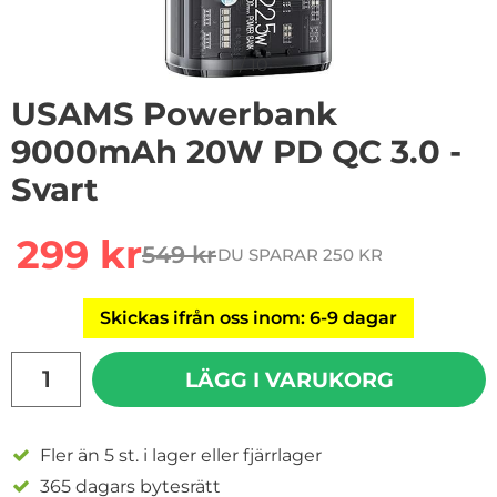
1
/
10
USAMS Powerbank
9000mAh 20W PD QC 3.0 -
Svart
Handla denna produkt USAMS Powerbank 9000mAh 20
rea pris
299 kr
549 kr
DU SPARAR 250 KR
tidigare pris
Skickas ifrån oss inom: 6-9 dagar
antal
LÄGG I VARUKORG
Fler än 5 st. i lager eller fjärrlager
365 dagars bytesrätt