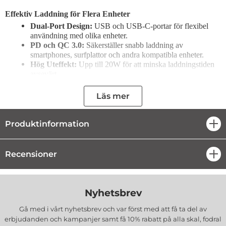
Effektiv Laddning för Flera Enheter
Dual-Port Design:
USB och USB-C-portar för flexibel
användning med olika enheter.
PD och QC 3.0:
Säkerställer snabb laddning av
smartphones, surfplattor och andra kompatibla enheter.
Hög Uteffekt:
Upp till 20W för att minska laddningstiden
avsevärt.
Smidig och Portabel
Läs mer
Med sin kompakta storlek och lätta design är denna powerbank lätt
att bära med sig i fickan eller väskan. Perfekt för resor, pendling och
andra tillfällen där du behöver säker strömförsörjning.
Produktinformation
öpp
Avancerade Skyddsfunktioner
USAMS Powerbank är utrustad med flera säkerhetsfunktioner,
Recensioner
öpp
inklusive skydd mot överladdning, kortslutning och överhettning.
Detta säkerställer trygg och stabil laddning för dina enheter.
Nyhetsbrev
Specifikationer:
Kapacitet:
9000 mAh
Gå med i vårt nyhetsbrev och var först med att få ta del av
Effekt:
PD 20W, QC 3.0
erbjudanden och kampanjer samt få 10% rabatt på alla
skal, fodral
Portar:
1 x USB, 1 x USB-C