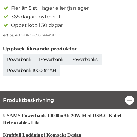
Fler än 5 st. i lager eller fjärrlager
365 dagars bytesrätt
Öppet köp i 30 dagar
Art nr:
A00-DRO-6958444910116
Upptäck liknande produkter
Powerbank
Powerbank
Powerbanks
Powerbank 10000mAH
Produktbeskrivning
Stä
Produktbeskrivning
USAMS Powerbank 10000mAh 20W Med USB-C Kabel
Retractable - Lila
Kraftfull Laddning i Kompakt Design