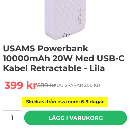
1
/
12
USAMS Powerbank
10000mAh 20W Med USB-C
Kabel Retractable - Lila
Handla denna produkt USAMS Powerbank 10000mAh 20
rea pris
399 kr
599 kr
DU SPARAR 200 KR
tidigare pris
Skickas ifrån oss inom: 6-9 dagar
antal
LÄGG I VARUKORG