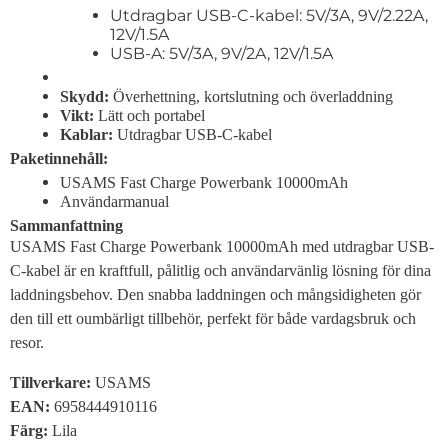
Utdragbar USB-C-kabel: 5V/3A, 9V/2.22A,
12V/1.5A
USB-A: 5V/3A, 9V/2A, 12V/1.5A
Skydd:
Överhettning, kortslutning och överladdning
Vikt:
Lätt och portabel
Kablar:
Utdragbar USB-C-kabel
Paketinnehåll:
USAMS Fast Charge Powerbank 10000mAh
Användarmanual
Sammanfattning
USAMS Fast Charge Powerbank 10000mAh med utdragbar USB-
C-kabel är en kraftfull, pålitlig och användarvänlig lösning för dina
laddningsbehov. Den snabba laddningen och mångsidigheten gör
den till ett oumbärligt tillbehör, perfekt för både vardagsbruk och
resor.
Tillverkare
:
USAMS
EAN:
6958444910116
Färg:
Lila