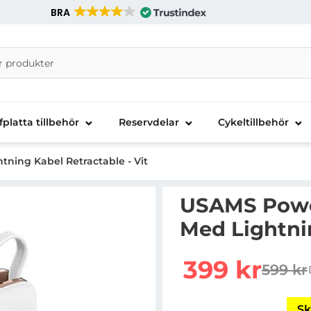
BRA
nira Telecom AB
fplatta tillbehör
Reservdelar
Cykeltillbehör
ng Kabel Retractable - Vit
USAMS Pow
Med Lightnin
Handla denna produkt 
rea pris
399 kr
599 kr
tidigar
Sk