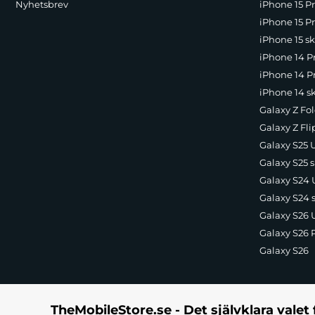
USAMS Fast Charge Powerbank 10000mAh
Nyhetsbrev
iPhone 15 P
Användarmanual
iPhone 15 Pr
Sammanfattning
iPhone 15 sk
USAMS Fast Charge Powerbank med utdragbar Lightning-kabel är
iPhone 14 P
powerbank som möter alla dina behov, både hemma och på resan
iPhone 14 Pr
iPhone 14 s
Tillverkare
:
USAMS
Galaxy Z Fol
EAN:
6958444910130
Färg:
Vit
Galaxy Z Fli
Galaxy S25 U
Galaxy S25 s
Galaxy S24 U
Galaxy S24 
Galaxy S26 U
Galaxy S26 
Galaxy S26
TheMobileStore.se - Det självklara valet 