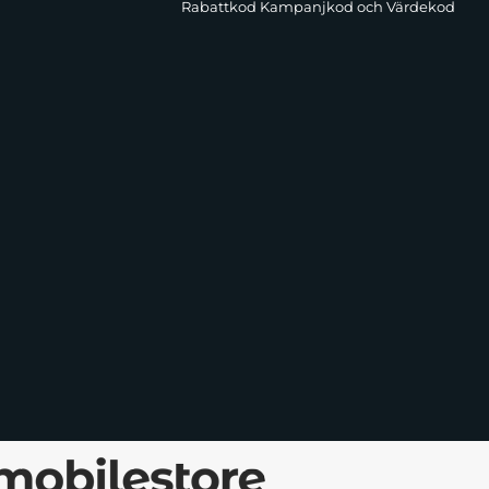
Rabattkod Kampanjkod och Värdekod
ning, flera portar och en kompakt design är detta en