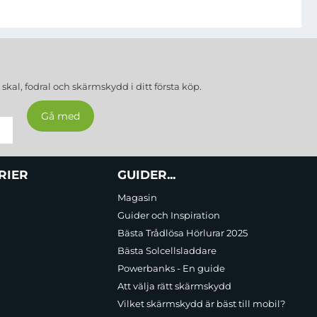
 kompakta och hållbara konstruktionen gör den idealisk för
a
skal, fodral och skärmskydd
i ditt första köp.
RIER
GUIDER...
Magasin
Guider och Inspiration
Bästa Trådlösa Hörlurar 2025
Bästa Solcellsladdare
Powerbanks - En guide
Att välja rätt skärmskydd
Vilket skärmskydd är bäst till mobil?