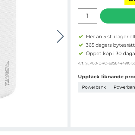
antal
Fler än 5 st. i lager el
365 dagars bytesrätt
Öppet köp i 30 daga
Art nr:
A00-DRO-695844491013
Upptäck liknande pro
Powerbank
Powerban