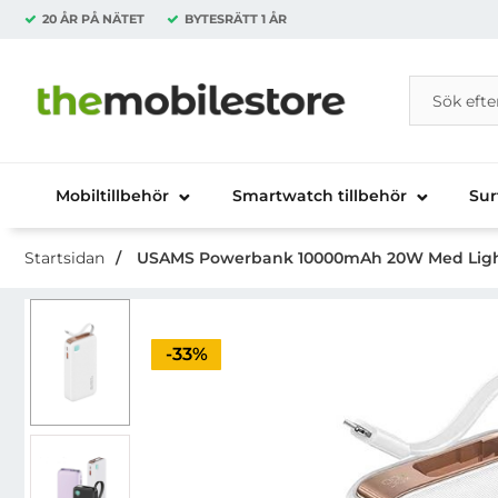
20 ÅR PÅ NÄTET
BYTESRÄTT
1 ÅR
Sök
Sök på Da
Startsidan för Danira Telecom AB
Mobiltillbehör
Smartwatch tillbehör
Sur
Startsidan
USAMS Powerbank 10000mAh 20W Med Lightni
Priset är nedsatt med
-33%