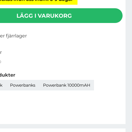
LÄGG I VARUKORG
ler fjärrlager
r
0
dukter
k
Powerbanks
Powerbank 10000mAH