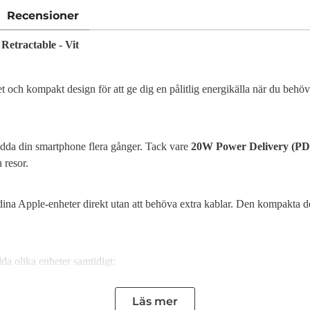
Recensioner
tractable - Vit
h kompakt design för att ge dig en pålitlig energikälla när du behöve
dda din smartphone flera gånger. Tack vare
20W Power Delivery (PD
 resor.
 dina Apple-enheter direkt utan att behöva extra kablar. Den kompakta de
da olika enheter samtidigt:
Läs mer