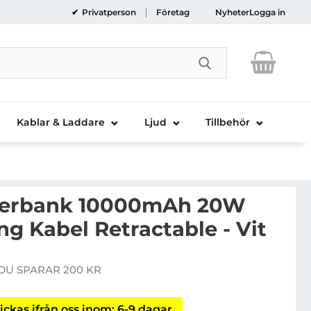
Privatperson
Företag
Nyheter
Logga in
Genomför sökni
Kablar & Laddare
Ljud
Tillbehör
erbank 10000mAh 20W
g Kabel Retractable - Vit
USAMS Powerbank 10000mAh 20W Med Lightning Kabel 
DU SPARAR 200 KR
e pris
ickas ifrån oss inom: 6-9 dagar