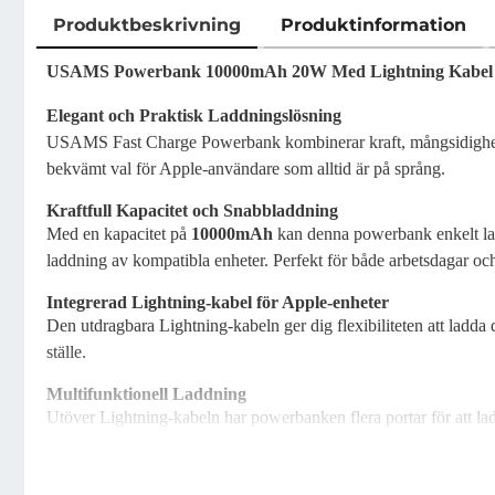
Produktbeskrivning
Produktinformation
Produktbeskrivning
USAMS Powerbank 10000mAh 20W Med Lightning Kabel Re
Elegant och Praktisk Laddningslösning
USAMS Fast Charge Powerbank kombinerar kraft, mångsidighet oc
bekvämt val för Apple-användare som alltid är på språng.
Kraftfull Kapacitet och Snabbladdning
Med en kapacitet på
10000mAh
kan denna powerbank enkelt la
laddning av kompatibla enheter. Perfekt för både arbetsdagar och
Integrerad Lightning-kabel för Apple-enheter
Den utdragbara Lightning-kabeln ger dig flexibiliteten att ladda
ställe.
Multifunktionell Laddning
Utöver Lightning-kabeln har powerbanken flera portar för att lad
USB-A-port:
Standardladdning för andra enheter.
USB-C-port:
För snabb in- och utmatning.