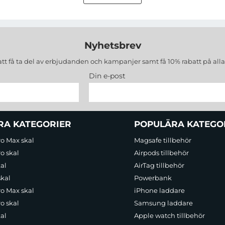
r, såsom skydd mot överhettning, kortslutning och överladdning. Den
Nyhetsbrev
n, så du alltid vet när det är dags att ladda powerbanken.
att få ta del av erbjudanden och kampanjer samt få 10% rabatt på all
Din e-post
RA KATEGORIER
POPULÄRA KATEGO
ro Max skal
Magsafe tillbehör
o skal
Airpods tillbehör
al
AirTag tillbehör
skal
Powerbank
ro Max skal
iPhone laddare
o skal
Samsung laddare
al
Apple watch tillbehör