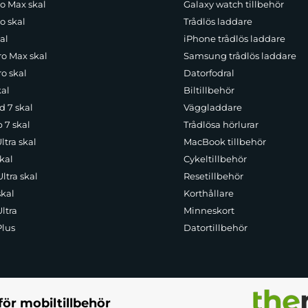
ro Max skal
Galaxy watch tillbehör
o skal
Trådlös laddare
al
iPhone trådlös laddare
 en smart och mångsidig lösning för Apple-användare. Med snabb ladd
ro Max skal
Samsung trådlös laddare
de fot.
o skal
Datorfodral
kal
Biltillbehör
d 7 skal
Väggladdare
p 7 skal
Trådlösa hörlurar
ltra skal
MacBook tillbehör
kal
Cykeltillbehör
ltra skal
Resetillbehör
skal
Korthållare
ltra
Minneskort
Plus
Datortillbehör
för mobiltillbehör