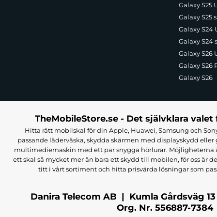
Galaxy S25 U
Galaxy S25 s
Galaxy S24 U
Galaxy S24 
Galaxy S26 U
Galaxy S26 
Galaxy S26
TheMobileStore.se - Det självklara valet 
Hitta rätt mobilskal för din Apple, Huawei, Samsung och Sony
passande läderväska, skydda skärmen med displayskydd eller g
multimediemaskin med ett par snygga hörlurar. Möjligheterna är i
ett skal så mycket mer än bara ett skydd till mobilen, för oss är d
titt i vårt sortiment och hitta prisvärda lösningar som pas
Danira Telecom AB | Kumla Gårdsväg 13
Org. Nr. 556887-7384