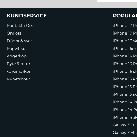
Sidfot Blandad info och länkar
KUNDSERVICE
POPULÄ
Kontakta Oss
iPhone 17 P
Om oss
iPhone 17 Pr
Frågor & svar
iPhone 17 sk
Köpvillkor
iPhone 16e 
Ångerköp
iPhone 16 P
Byte & retur
iPhone 16 Pr
Varumärken
iPhone 16 sk
Nyhetsbrev
iPhone 15 P
iPhone 15 Pr
iPhone 15 sk
iPhone 14 P
iPhone 14 Pr
iPhone 14 s
Galaxy Z Fol
Galaxy Z Fli