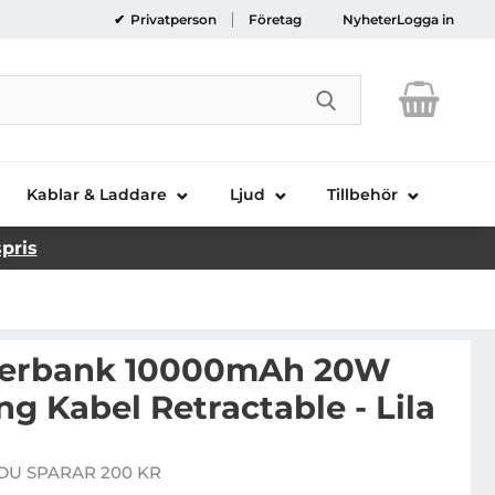
Privatperson
Företag
Nyheter
Logga in
Genomför sökni
Kablar & Laddare
Ljud
Tillbehör
spris
erbank 10000mAh 20W
g Kabel Retractable - Lila
USAMS Powerbank 10000mAh 20W Med Lightning Kabel R
DU SPARAR 200 KR
e pris