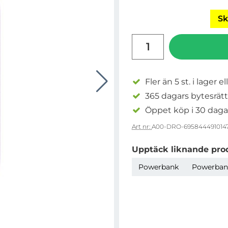
Sk
antal
Fler än 5 st. i lager el
365 dagars bytesrätt
Öppet köp i 30 daga
Art nr:
A00-DRO-695844491014
Upptäck liknande pro
Powerbank
Powerban