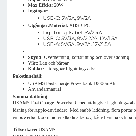
Max Effekt:
20W
Ingångar:
USB-C: 5V/3A, 9V/2A
Utgångar:
Material:
ABS + PC
Lightning-kabel: 5V/2.4A
USB-C: 5V/3A, 9V/2.22A, 12V/1.5A
USB-A: 5V/3A, 9V/2A, 12V/1.5A
Skydd:
Överhettning, kortslutning och överladdning
Vikt:
Lätt och bärbar
Kablar:
Utdragbar Lightning-kabel
Paketinnehåll:
USAMS Fast Charge Powerbank 10000mAh
Användarmanual
Sammanfattning
USAMS Fast Charge Powerbank med utdragbar Lightning-kabel 
lösning för Apple-användare. Med snabb laddning, flera portar 
en powerbank som möter alla dina behov, både hemma och på re
Tillverkare
:
USAMS