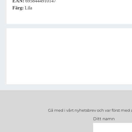
EAN:
6958444910147
Färg:
Lila
Gå med i vårt nyhetsbrev och var först med 
Ditt namn