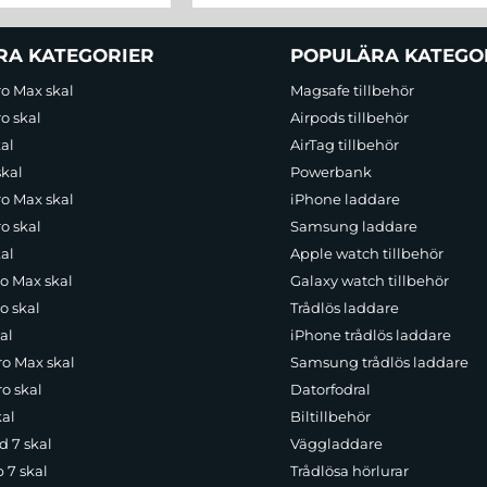
RA KATEGORIER
POPULÄRA KATEGO
ro Max skal
Magsafe tillbehör
o skal
Airpods tillbehör
al
AirTag tillbehör
skal
Powerbank
ro Max skal
iPhone laddare
o skal
Samsung laddare
al
Apple watch tillbehör
ro Max skal
Galaxy watch tillbehör
o skal
Trådlös laddare
al
iPhone trådlös laddare
ro Max skal
Samsung trådlös laddare
o skal
Datorfodral
kal
Biltillbehör
d 7 skal
Väggladdare
p 7 skal
Trådlösa hörlurar