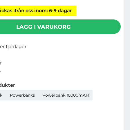
ickas ifrån oss inom: 6-9 dagar
LÄGG I VARUKORG
ler fjärrlager
r
7
dukter
k
Powerbanks
Powerbank 10000mAH