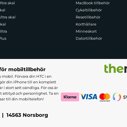
ltra skal
MacBook tillbehör
kal
Cykeltillbehör
ltra skal
Resetillbehör
skal
Korthållare
ltra
Minneskort
Plus
Datortillbehör
för mobiltillbehör
 mobil. Förvara din HTC i en
ör din iPhone till en komplett
 stort sett oändliga. För oss är
et attityd och personlighet. Ta en
sar till din mobiltelefon!
 | 14563 Norsborg