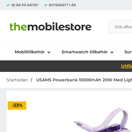
20 ÅR PÅ NÄTET
BYTESRÄTT
1 ÅR
Sök
Sök på Da
Startsidan för Danira Telecom AB
Mobiltillbehör
Smartwatch tillbehör
Sur
Utfö
Startsidan
USAMS Powerbank 10000mAh 20W Med Lightni
Priset är nedsatt med
-33%