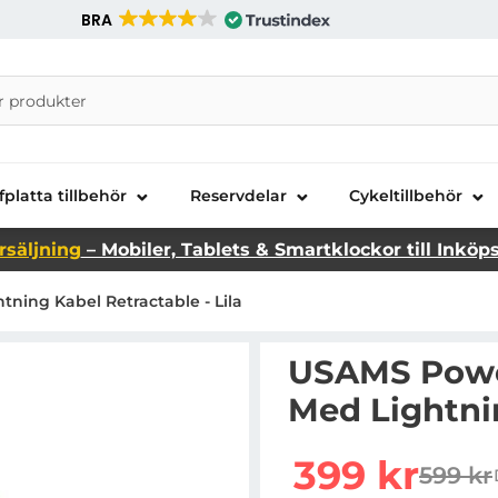
BRA
nira Telecom AB
fplatta tillbehör
Reservdelar
Cykeltillbehör
rsäljning
– Mobiler, Tablets & Smartklockor till Inköp
ng Kabel Retractable - Lila
USAMS Pow
Med Lightnin
Handla denna produkt 
rea pris
399 kr
599 kr
tidigar