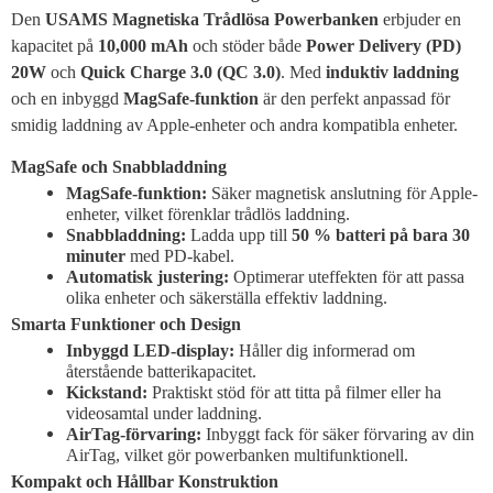
Den
USAMS Magnetiska Trådlösa Powerbanken
erbjuder en
kapacitet på
10,000 mAh
och stöder både
Power Delivery (PD)
20W
och
Quick Charge 3.0 (QC 3.0)
. Med
induktiv laddning
och en inbyggd
MagSafe-funktion
är den perfekt anpassad för
smidig laddning av Apple-enheter och andra kompatibla enheter.
MagSafe och Snabbladdning
MagSafe-funktion:
Säker magnetisk anslutning för Apple-
enheter, vilket förenklar trådlös laddning.
Snabbladdning:
Ladda upp till
50 % batteri på bara 30
minuter
med PD-kabel.
Automatisk justering:
Optimerar uteffekten för att passa
olika enheter och säkerställa effektiv laddning.
Smarta Funktioner och Design
Inbyggd LED-display:
Håller dig informerad om
återstående batterikapacitet.
Kickstand:
Praktiskt stöd för att titta på filmer eller ha
videosamtal under laddning.
AirTag-förvaring:
Inbyggt fack för säker förvaring av din
AirTag, vilket gör powerbanken multifunktionell.
Kompakt och Hållbar Konstruktion