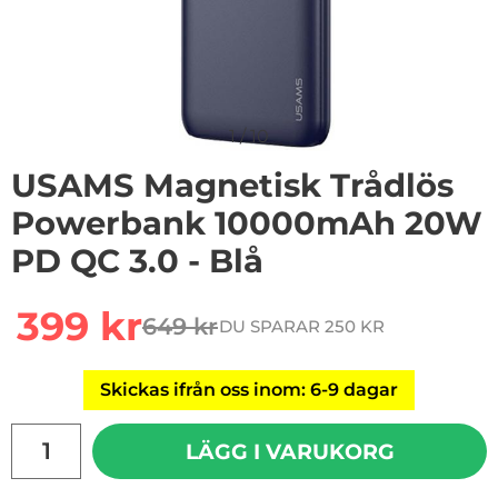
1
/
10
USAMS Magnetisk Trådlös
Powerbank 10000mAh 20W
PD QC 3.0 - Blå
Handla denna produkt USAMS Magnetisk Trådlös Pow
rea pris
399 kr
649 kr
DU SPARAR 250 KR
tidigare pris
Skickas ifrån oss inom: 6-9 dagar
antal
LÄGG I VARUKORG