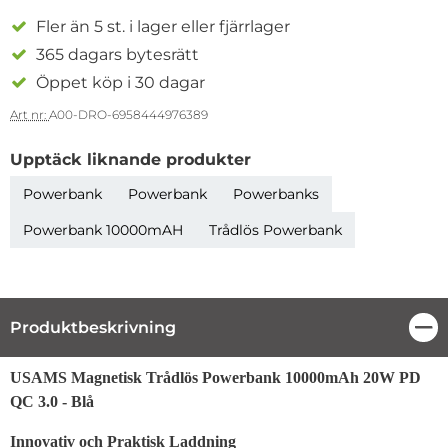
Fler än 5 st. i lager eller fjärrlager
365 dagars bytesrätt
Öppet köp i 30 dagar
Art nr:
A00-DRO-6958444976389
Upptäck liknande produkter
Powerbank
Powerbank
Powerbanks
Powerbank 10000mAH
Trådlös Powerbank
Produktbeskrivning
Stä
Produktbeskrivning
USAMS Magnetisk Trådlös Powerbank 10000mAh 20W PD
QC 3.0 - Blå
Innovativ och Praktisk Laddning