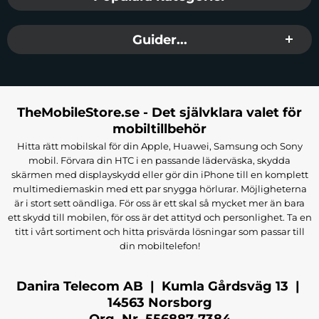
Guider...
TheMobileStore.se - Det självklara valet för
mobiltillbehör
Hitta rätt mobilskal för din Apple, Huawei, Samsung och Sony
mobil. Förvara din HTC i en passande läderväska, skydda
skärmen med displayskydd eller gör din iPhone till en komplett
multimediemaskin med ett par snygga hörlurar. Möjligheterna
är i stort sett oändliga. För oss är ett skal så mycket mer än bara
ett skydd till mobilen, för oss är det attityd och personlighet. Ta en
titt i vårt sortiment och hitta prisvärda lösningar som passar till
din mobiltelefon!
Danira Telecom AB | Kumla Gårdsväg 13 |
14563 Norsborg
Org. Nr. 556887-7384