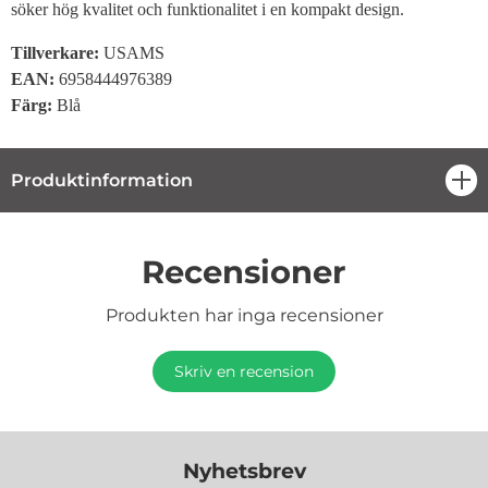
söker hög kvalitet och funktionalitet i en kompakt design.
Tillverkare
:
USAMS
EAN:
6958444976389
Färg:
Blå
Produktinformation
öpp
Recensioner
Produkten har inga recensioner
Skriv en recension
Nyhetsbrev