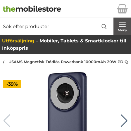
Startsidan för Danira Telecom AB
Sök
Sök på Danira Telecom AB
Genomför
Meny
Utförsäljning
– Mobiler, Tablets & Smartklockor till
Inköpspris
USAMS Magnetisk Trådlös Powerbank 10000mAh 20W PD QC 3
Priset är nedsatt med
-39%