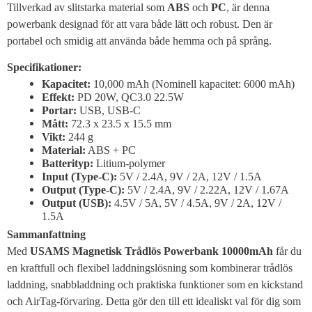
Tillverkad av slitstarka material som
ABS
och
PC
, är denna
powerbank designad för att vara både lätt och robust. Den är
portabel och smidig att använda både hemma och på språng.
Specifikationer:
Kapacitet:
10,000 mAh (Nominell kapacitet: 6000 mAh)
Effekt:
PD 20W, QC3.0 22.5W
Portar:
USB, USB-C
Mått:
72.3 x 23.5 x 15.5 mm
Vikt:
244 g
Material:
ABS + PC
Batterityp:
Litium-polymer
Input (Type-C):
5V / 2.4A, 9V / 2A, 12V / 1.5A
Output (Type-C):
5V / 2.4A, 9V / 2.22A, 12V / 1.67A
Output (USB):
4.5V / 5A, 5V / 4.5A, 9V / 2A, 12V /
1.5A
Sammanfattning
Med
USAMS Magnetisk Trådlös Powerbank 10000mAh
får du
en kraftfull och flexibel laddningslösning som kombinerar trådlös
laddning, snabbladdning och praktiska funktioner som en kickstand
och AirTag-förvaring. Detta gör den till ett idealiskt val för dig som