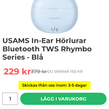
1
/
5
USAMS In-Ear Hörlurar
Bluetooth TWS Rhymbo
Series - Blå
Handla denna produkt USAMS In-Ear Hörlurar Bluetoo
rea pris
229 kr
379 kr
DU SPARAR 150 KR
tidigare pris
Skickas ifrån oss inom: 3-5 dagar
antal
LÄGG I VARUKORG