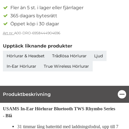
Fler än 5 st. i lager eller fjärrlager
365 dagars bytesrätt
Öppet köp i 30 dagar
Art nr:
A00-DRO-6958444904696
Upptäck liknande produkter
Hörlurar & Headset
Trådlösa Hörlurar
Ljud
In-Ear Hörlurar
True Wireless Hörlurar
Produktbeskrivning
Stä
Produktbeskrivning
USAMS In-Ear Hörlurar Bluetooth TWS Rhymbo Series
- Blå
31 timmar lång batteritid med laddningsfodral, upp till 7