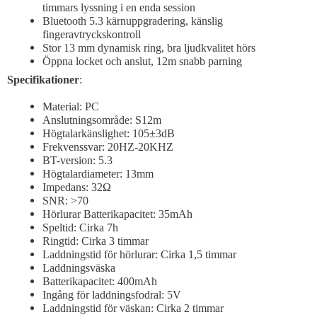
timmars lyssning i en enda session
Bluetooth 5.3 kärnuppgradering, känslig
fingeravtryckskontroll
Stor 13 mm dynamisk ring, bra ljudkvalitet hörs
Öppna locket och anslut, 12m snabb parning
Specifikationer
:
Material: PC
Anslutningsområde: S12m
Högtalarkänslighet: 105±3dB
Frekvenssvar: 20HZ-20KHZ
BT-version: 5.3
Högtalardiameter: 13mm
Impedans: 32Ω
SNR: >70
Hörlurar Batterikapacitet: 35mAh
Speltid: Cirka 7h
Ringtid: Cirka 3 timmar
Laddningstid för hörlurar: Cirka 1,5 timmar
Laddningsväska
Batterikapacitet: 400mAh
Ingång för laddningsfodral: 5V
Laddningstid för väskan: Cirka 2 timmar