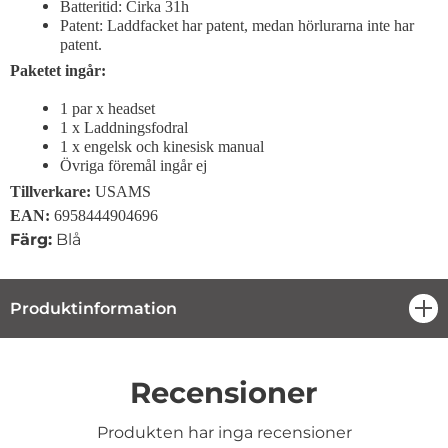
Batteritid: Cirka 31h
Patent: Laddfacket har patent, medan hörlurarna inte har
patent.
Paketet ingår:
1 par x headset
1 x Laddningsfodral
1 x engelsk och kinesisk manual
Övriga föremål ingår ej
Tillverkare:
USAMS
EAN:
6958444904696
Färg:
Blå
Produktinformation
öpp
Recensioner
Produkten har inga recensioner