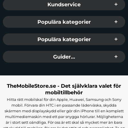
Kundservice
Populära kategorier
Populära kategorier
Guider...
TheMobileStore.se - Det självklara valet för
mobiltillbehör
Hitta rätt mobilskal för din Apple, Huawei, Samsung och Sony
mobil. Förvara din HTC i en passande läderväska, skydda
skärmen med displayskydd eller gör din iPhone till en komplett
multimediemaskin med ett par snygga hörlurar. Möjligheterna
är i stort sett oändliga. För oss är ett skal så mycket mer än bara
ett skydd till mobilen, för oss är det attityd och personlighet. Ta en