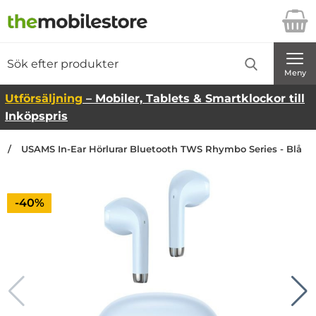
Startsidan för Danira Telecom AB
Sök
Sök på Danira Telecom AB
Genomför
Meny
Utförsäljning
– Mobiler, Tablets & Smartklockor till
Inköpspris
n
USAMS In-Ear Hörlurar Bluetooth TWS Rhymbo Series - Blå
Priset är nedsatt med
-40%