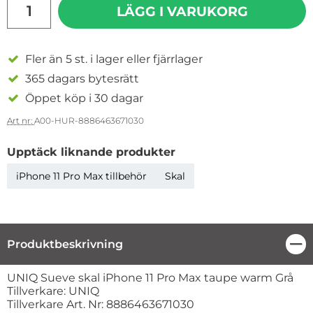
LÄGG I VARUKORG
Fler än 5 st. i lager eller fjärrlager
365 dagars bytesrätt
Öppet köp i 30 dagar
Art nr:
A00-HUR-8886463671030
Upptäck liknande produkter
iPhone 11 Pro Max tillbehör
Skal
Produktbeskrivning
Stä
Produktbeskrivning
UNIQ Sueve skal iPhone 11 Pro Max taupe warm Grå
Tillverkare: UNIQ
Tillverkare Art. Nr: 8886463671030