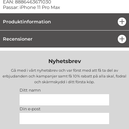
EAN: 8886463671030
Passar: iPhone 11 Pro Max
Produktinformation
öpp
Recensioner
öpp
Nyhetsbrev
Gå med i vårt nyhetsbrev och var först med att få ta del av
erbjudanden och kampanjer samt få 10% rabatt på alla
skal, fodral
och skärmskydd
i ditt första köp.
Ditt namn
Din e-post