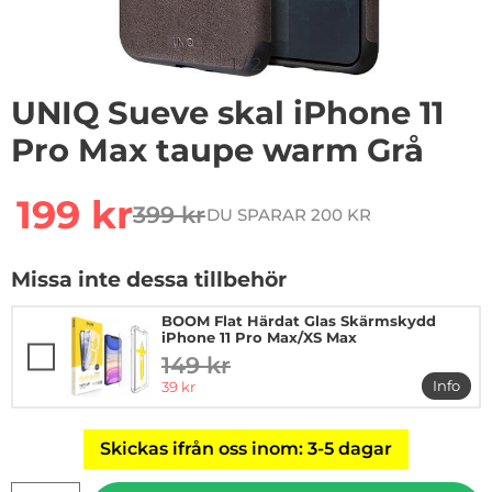
1
/
2
UNIQ Sueve skal iPhone 11
Pro Max taupe warm Grå
Handla denna produkt UNIQ Sueve skal iPhone 11 Pro
rea pris
199 kr
399 kr
DU SPARAR 200 KR
tidigare pris
Missa inte dessa tillbehör
BOOM Flat Härdat Glas Skärmskydd
iPhone 11 Pro Max/XS Max
149 kr
tidigare pris
rea pris
Info
39 kr
mer in
Skickas ifrån oss inom: 3-5 dagar
antal