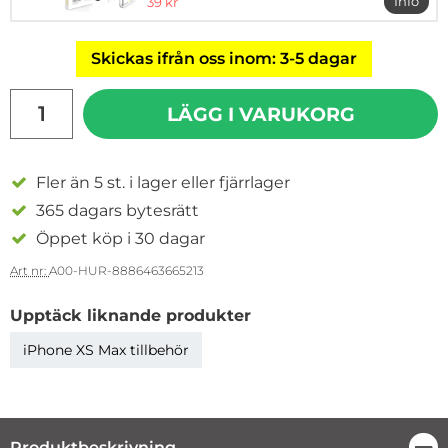
rea pris
Info
39 kr
mer i
Skickas ifrån oss inom: 3-5 dagar
antal
LÄGG I VARUKORG
Fler än 5 st. i lager eller fjärrlager
365 dagars bytesrätt
Öppet köp i 30 dagar
Art nr:
A00-HUR-8886463665213
Upptäck liknande produkter
iPhone XS Max tillbehör
Produktbeskrivning
Stä