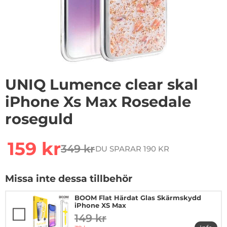
UNIQ Lumence clear skal
iPhone Xs Max Rosedale
roseguld
Handla denna produkt UNIQ Lumence clear skal iPhon
rea pris
159 kr
349 kr
DU SPARAR 190 KR
tidigare pris
Missa inte dessa tillbehör
BOOM Flat Härdat Glas Skärmskydd
iPhone XS Max
149 kr
tidigare pris