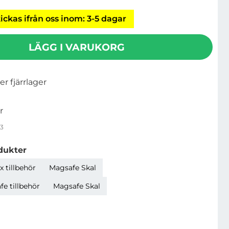
ickas ifrån oss inom: 3-5 dagar
LÄGG I VARUKORG
ler fjärrlager
r
3
dukter
 tillbehör
Magsafe Skal
e tillbehör
Magsafe Skal