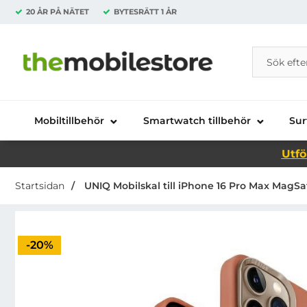
20 ÅR PÅ NÄTET
BYTESRÄTT
1 ÅR
Sök
Sök på Da
Startsidan för Danira Telecom AB
Mobiltillbehör
Smartwatch tillbehör
Sur
Utfö
Startsidan
UNIQ Mobilskal till iPhone 16 Pro Max MagSaf
Priset är nedsatt med
-20%