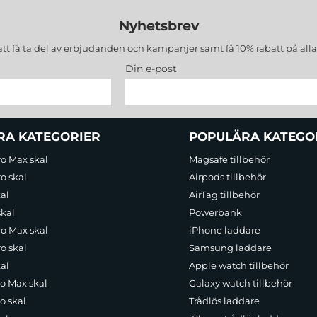
Nyhetsbrev
att få ta del av erbjudanden och kampanjer samt få 10% rabatt på all
Din e-post
RA KATEGORIER
POPULÄRA KATEGO
ro Max skal
Magsafe tillbehör
o skal
Airpods tillbehör
al
AirTag tillbehör
skal
Powerbank
ro Max skal
iPhone laddare
o skal
Samsung laddare
al
Apple watch tillbehör
ro Max skal
Galaxy watch tillbehör
o skal
Trådlös laddare