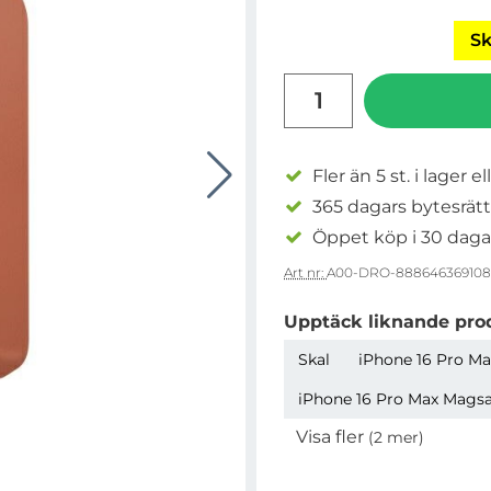
Sk
antal
Fler än 5 st. i lager el
365 dagars bytesrätt
Öppet köp i 30 daga
Art nr:
A00-DRO-888646369108
Upptäck liknande pro
Skal
iPhone 16 Pro Max
iPhone 16 Pro Max Magsaf
Visa fler
(2 mer)
Egenskaper