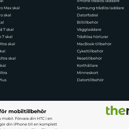
al
iPhone trådlös laddare
ro Max skal
Samsung trådlös laddare
o skal
Datorfodral
kal
Biltillbehör
d 7 skal
Väggladdare
p 7 skal
Trådlösa hörlurar
ltra skal
MacBook tillbehör
kal
Cykeltillbehör
ltra skal
Resetillbehör
skal
Korthållare
ltra
Minneskort
Plus
Datortillbehör
för mobiltillbehör
 mobil. Förvara din HTC i en
ör din iPhone till en komplett