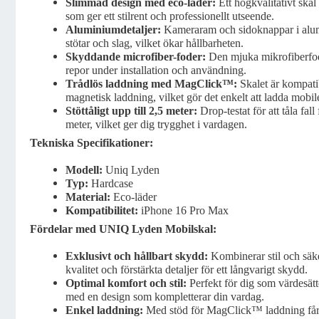
Slimmad design med eco-läder:
Ett högkvalitativt skal
som ger ett stilrent och professionellt utseende.
Aluminiumdetaljer:
Kameraram och sidoknappar i alum
stötar och slag, vilket ökar hållbarheten.
Skyddande microfiber-foder:
Den mjuka mikrofiberfod
repor under installation och användning.
Trådlös laddning med MagClick™:
Skalet är kompat
magnetisk laddning, vilket gör det enkelt att ladda mobilen
Stöttåligt upp till 2,5 meter:
Drop-testat för att tåla fall
meter, vilket ger dig trygghet i vardagen.
Tekniska Specifikationer:
Modell:
Uniq Lyden
Typ:
Hardcase
Material:
Eco-läder
Kompatibilitet:
iPhone 16 Pro Max
Fördelar med UNIQ Lyden Mobilskal:
Exklusivt och hållbart skydd:
Kombinerar stil och säk
kvalitet och förstärkta detaljer för ett långvarigt skydd.
Optimal komfort och stil:
Perfekt för dig som värdesätt
med en design som kompletterar din vardag.
Enkel laddning:
Med stöd för MagClick™ laddning får 