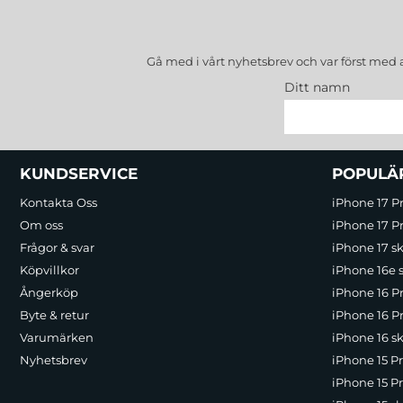
Gå med i vårt nyhetsbrev och var först med 
Ditt namn
Sidfot Blandad info och länkar
KUNDSERVICE
POPULÄ
Kontakta Oss
iPhone 17 P
Om oss
iPhone 17 Pr
Frågor & svar
iPhone 17 sk
Köpvillkor
iPhone 16e 
Ångerköp
iPhone 16 P
Byte & retur
iPhone 16 Pr
Varumärken
iPhone 16 sk
Nyhetsbrev
iPhone 15 P
iPhone 15 Pr