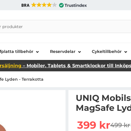
BRA
nira Telecom AB
fplatta tillbehör
Reservdelar
Cykeltillbehör
rsäljning
– Mobiler, Tablets & Smartklockor till Inköp
e Lyden - Terrakotta
UNIQ Mobilsk
MagSafe Lyd
Handla denna produkt U
rea pris
399 kr
499 kr
tidigar