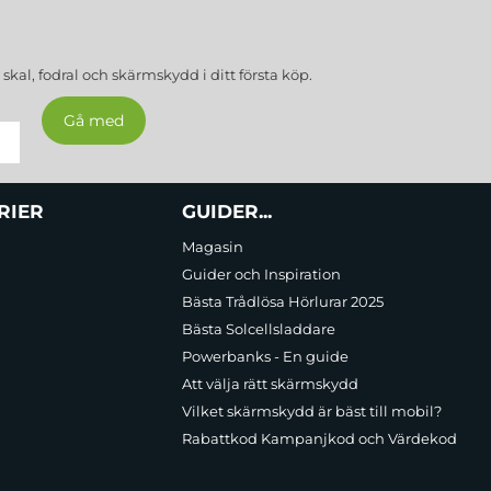
a
skal, fodral och skärmskydd
i ditt första köp.
RIER
GUIDER...
Magasin
Guider och Inspiration
Bästa Trådlösa Hörlurar 2025
Bästa Solcellsladdare
Powerbanks - En guide
Att välja rätt skärmskydd
Vilket skärmskydd är bäst till mobil?
Rabattkod Kampanjkod och Värdekod