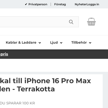
Privatperson
Företag
Nyheter
Logga in
Genomför sökni
Kablar & Laddare
Ljud
Tillbehör
spris
al till iPhone 16 Pro Max
en - Terrakotta
NIQ Mobilskal till iPhone 16 Pro Max MagSafe Lyden - Te
DU SPARAR 100 KR
e pris