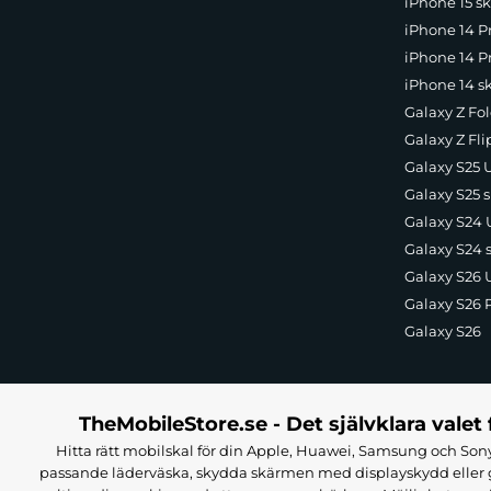
iPhone 15 sk
iPhone 14 P
iPhone 14 Pr
iPhone 14 s
Galaxy Z Fol
Galaxy Z Fli
Galaxy S25 U
Galaxy S25 s
Galaxy S24 U
Galaxy S24 
Galaxy S26 U
Galaxy S26 
Galaxy S26
TheMobileStore.se - Det självklara valet 
Hitta rätt mobilskal för din Apple, Huawei, Samsung och Sony
passande läderväska, skydda skärmen med displayskydd eller g