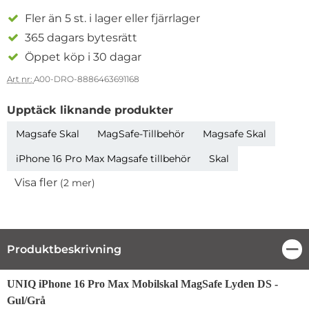
Fler än 5 st. i lager eller fjärrlager
365 dagars bytesrätt
Öppet köp i 30 dagar
Art nr:
A00-DRO-8886463691168
Upptäck liknande produkter
Magsafe Skal
MagSafe-Tillbehör
Magsafe Skal
iPhone 16 Pro Max Magsafe tillbehör
Skal
Visa fler
(2 mer)
Egenskaper
Produktbeskrivning
Stä
Produktbeskrivning
UNIQ iPhone 16 Pro Max Mobilskal MagSafe Lyden DS -
Gul/Grå