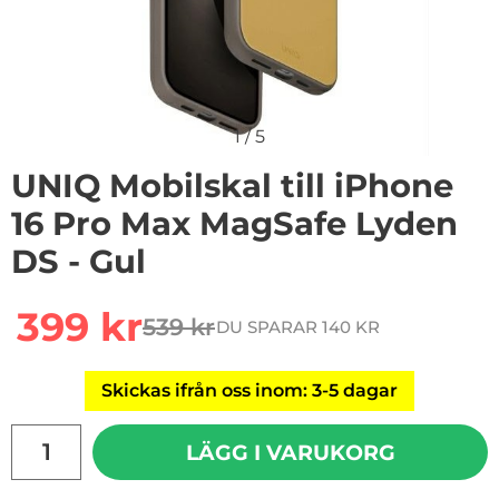
1
/
5
UNIQ Mobilskal till iPhone
16 Pro Max MagSafe Lyden
DS - Gul
Handla denna produkt UNIQ Mobilskal till iPhone 16 P
rea pris
399 kr
539 kr
DU SPARAR 140 KR
tidigare pris
Skickas ifrån oss inom: 3-5 dagar
antal
LÄGG I VARUKORG