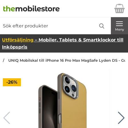
Startsidan för Danira Telecom AB
Sök
Sök på Danira Telecom AB
Genomför
Meny
Utförsäljning
– Mobiler, Tablets & Smartklockor till
Inköpspris
UNIQ Mobilskal till iPhone 16 Pro Max MagSafe Lyden DS - Gul
Priset är nedsatt med
-26%