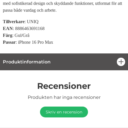
med sofistikerad design och skyddande funktioner, utformat för att
passa både vardag och arbete.
Tillverkare
: UNIQ
EAN
: 8886463691168
Färg
: Gul/Grå
Passar
: iPhone 16 Pro Max
Produktinformation
öpp
Recensioner
Produkten har inga recensioner
Skriv en recension