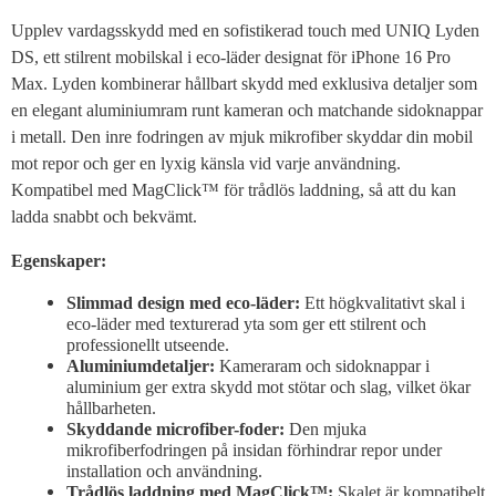
Upplev vardagsskydd med en sofistikerad touch med UNIQ Lyden
DS, ett stilrent mobilskal i eco-läder designat för iPhone 16 Pro
Max. Lyden kombinerar hållbart skydd med exklusiva detaljer som
en elegant aluminiumram runt kameran och matchande sidoknappar
i metall. Den inre fodringen av mjuk mikrofiber skyddar din mobil
mot repor och ger en lyxig känsla vid varje användning.
Kompatibel med MagClick™ för trådlös laddning, så att du kan
ladda snabbt och bekvämt.
Egenskaper:
Slimmad design med eco-läder:
Ett högkvalitativt skal i
eco-läder med texturerad yta som ger ett stilrent och
professionellt utseende.
Aluminiumdetaljer:
Kameraram och sidoknappar i
aluminium ger extra skydd mot stötar och slag, vilket ökar
hållbarheten.
Skyddande microfiber-foder:
Den mjuka
mikrofiberfodringen på insidan förhindrar repor under
installation och användning.
Trådlös laddning med MagClick™:
Skalet är kompatibelt