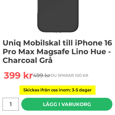
1
/
6
Uniq Mobilskal till iPhone 16
Pro Max Magsafe Lino Hue -
Charcoal Grå
Handla denna produkt Uniq Mobilskal till iPhone 16 Pr
rea pris
399 kr
499 kr
DU SPARAR 100 KR
tidigare pris
Skickas ifrån oss inom: 3-5 dagar
antal
LÄGG I VARUKORG