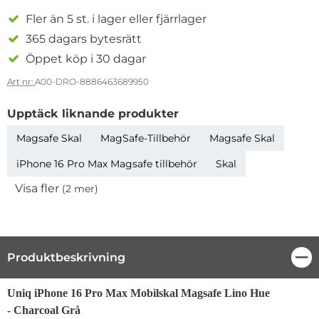
Fler än 5 st. i lager eller fjärrlager
365 dagars bytesrätt
Öppet köp i 30 dagar
Art nr:
A00-DRO-8886463689950
Upptäck liknande produkter
Magsafe Skal
MagSafe-Tillbehör
Magsafe Skal
iPhone 16 Pro Max Magsafe tillbehör
Skal
Visa fler
(2 mer)
Egenskaper
Produktbeskrivning
Stä
Produktbeskrivning
Uniq iPhone 16 Pro Max Mobilskal Magsafe Lino Hue
- Charcoal Grå