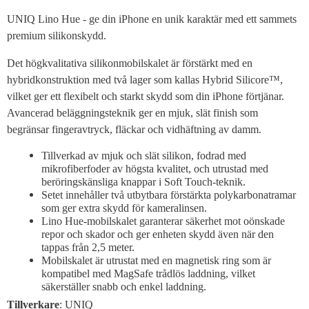
UNIQ Lino Hue - ge din iPhone en unik karaktär med ett sammets
premium silikonskydd.
Det högkvalitativa silikonmobilskalet är förstärkt med en
hybridkonstruktion med två lager som kallas Hybrid Silicore™,
vilket ger ett flexibelt och starkt skydd som din iPhone förtjänar.
Avancerad beläggningsteknik ger en mjuk, slät finish som
begränsar fingeravtryck, fläckar och vidhäftning av damm.
Tillverkad av mjuk och slät silikon, fodrad med
mikrofiberfoder av högsta kvalitet, och utrustad med
beröringskänsliga knappar i Soft Touch-teknik.
Setet innehåller två utbytbara förstärkta polykarbonatramar
som ger extra skydd för kameralinsen.
Lino Hue-mobilskalet garanterar säkerhet mot oönskade
repor och skador och ger enheten skydd även när den
tappas från 2,5 meter.
Mobilskalet är utrustat med en magnetisk ring som är
kompatibel med MagSafe trådlös laddning, vilket
säkerställer snabb och enkel laddning.
Tillverkare
: UNIQ