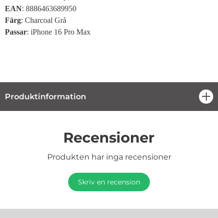
EAN
: 8886463689950
Färg
:
Charcoal Grå
Passar
: iPhone 16 Pro Max
Produktinformation
öpp
Recensioner
Produkten har inga recensioner
Skriv en recension