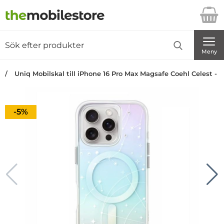
Startsidan för Danira Telecom AB
Sök
Sök på Danira Telecom AB
Genomför
Meny
Uniq Mobilskal till iPhone 16 Pro Max Magsafe Coehl Celest - 
Priset är nedsatt med
-5%