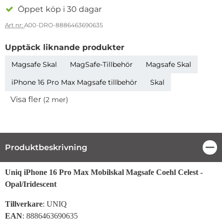
Öppet köp i 30 dagar
Art nr:
A00-DRO-8886463690635
Upptäck liknande produkter
Magsafe Skal
MagSafe-Tillbehör
Magsafe Skal
iPhone 16 Pro Max Magsafe tillbehör
Skal
Visa fler
(2 mer)
Egenskaper
Produktbeskrivning
Stä
Produktbeskrivning
Uniq iPhone 16 Pro Max Mobilskal Magsafe Coehl Celest -
Opal/Iridescent
Tillverkare
: UNIQ
EAN
: 8886463690635