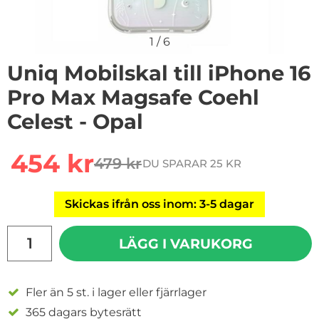
1
/
6
Uniq Mobilskal till iPhone 16
Pro Max Magsafe Coehl
Celest - Opal
Handla denna produkt Uniq Mobilskal till iPhone 16 Pr
rea pris
454 kr
479 kr
DU SPARAR 25 KR
tidigare pris
Skickas ifrån oss inom: 3-5 dagar
antal
LÄGG I VARUKORG
Fler än 5 st. i lager eller fjärrlager
365 dagars bytesrätt