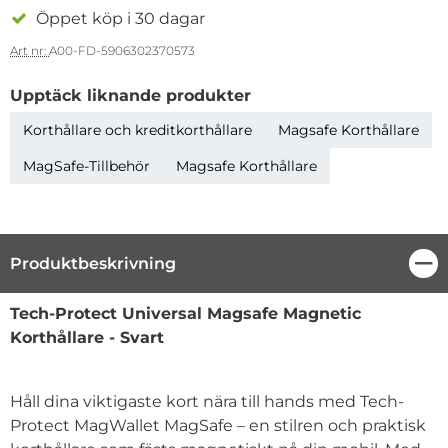
Öppet köp i 30 dagar
Art nr:
A00-FD-5906302370573
Upptäck liknande produkter
Korthållare och kreditkorthållare
Magsafe Korthållare
MagSafe-Tillbehör
Magsafe Korthållare
Produktbeskrivning
Stä
Produktbeskrivning
Tech-Protect Universal Magsafe Magnetic
Korthållare - Svart
Håll dina viktigaste kort nära till hands med Tech-
Protect MagWallet MagSafe – en stilren och praktisk