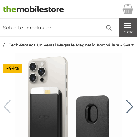
Startsidan för Danira Telecom AB
Sök
Sök på Danira Telecom AB
Genomför
Meny
Tech-Protect Universal Magsafe Magnetic Korthållare - Svart
Priset är nedsatt med
-44%