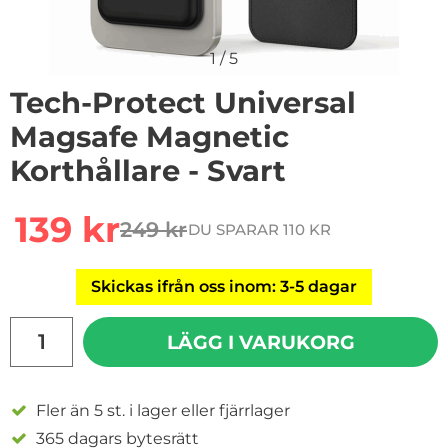
1
/
5
Tech-Protect Universal
Magsafe Magnetic
Korthållare - Svart
Handla denna produkt Tech-Protect Universal Magsafe 
rea pris
139 kr
249 kr
DU SPARAR 110 KR
tidigare pris
Skickas ifrån oss inom: 3-5 dagar
antal
LÄGG I VARUKORG
Fler än 5 st. i lager eller fjärrlager
365 dagars bytesrätt