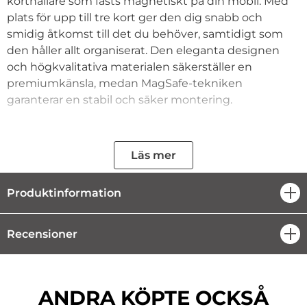
korthållare som fästs magnetiskt på din mobil. Med
plats för upp till tre kort ger den dig snabb och
smidig åtkomst till det du behöver, samtidigt som
den håller allt organiserat. Den eleganta designen
och högkvalitativa materialen säkerställer en
premiumkänsla, medan MagSafe-tekniken
garanterar en stabil och säker montering.
MagWallet är både tunn och lätt, vilket gör att den
Läs mer
inte känns klumpig i vardagen. Fäst den enkelt
direkt på din mobil eller ett kompatibelt MagSafe-
skal och få en smidig lösning för att alltid ha dina kort
Produktinformation
öpp
nära till hands. Perfekt för dig som vill kombinera stil,
bekvämlighet och funktionalitet!
Recensioner
öpp
Egenskaper:
ANDRA KÖPTE OCKSÅ