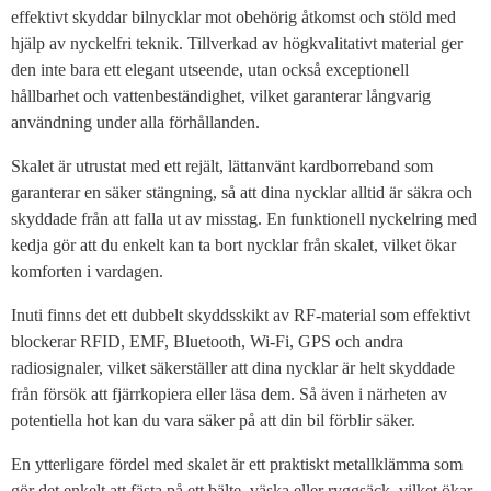
effektivt skyddar bilnycklar mot obehörig åtkomst och stöld med
hjälp av nyckelfri teknik. Tillverkad av högkvalitativt material ger
den inte bara ett elegant utseende, utan också exceptionell
hållbarhet och vattenbeständighet, vilket garanterar långvarig
användning under alla förhållanden.
Skalet är utrustat med ett rejält, lättanvänt kardborreband som
garanterar en säker stängning, så att dina nycklar alltid är säkra och
skyddade från att falla ut av misstag. En funktionell nyckelring med
kedja gör att du enkelt kan ta bort nycklar från skalet, vilket ökar
komforten i vardagen.
Inuti finns det ett dubbelt skyddsskikt av RF-material som effektivt
blockerar RFID, EMF, Bluetooth, Wi-Fi, GPS och andra
radiosignaler, vilket säkerställer att dina nycklar är helt skyddade
från försök att fjärrkopiera eller läsa dem. Så även i närheten av
potentiella hot kan du vara säker på att din bil förblir säker.
En ytterligare fördel med skalet är ett praktiskt metallklämma som
gör det enkelt att fästa på ett bälte, väska eller ryggsäck, vilket ökar