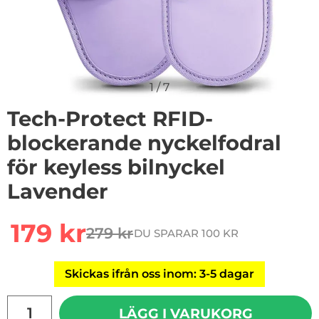
1
/
7
Tech-Protect RFID-
blockerande nyckelfodral
för keyless bilnyckel 
Lavender
Handla denna produkt Tech-Protect RFID-blockerande ny
rea pris
179 kr
279 kr
DU SPARAR 100 KR
tidigare pris
Skickas ifrån oss inom: 3-5 dagar
antal
LÄGG I VARUKORG