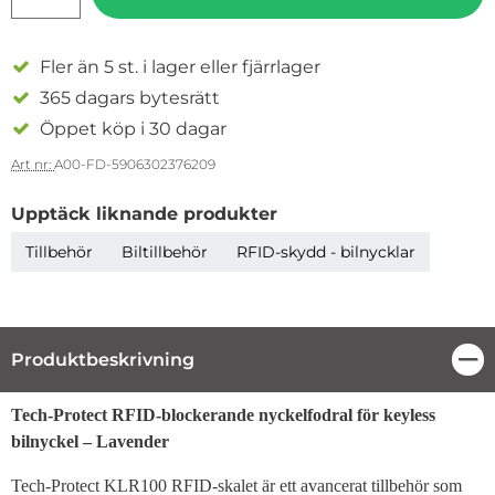
Fler än 5 st. i lager eller fjärrlager
365 dagars bytesrätt
Öppet köp i 30 dagar
Art nr:
A00-FD-5906302376209
Upptäck liknande produkter
Tillbehör
Biltillbehör
RFID-skydd - bilnycklar
Produktbeskrivning
Stä
Produktbeskrivning
Tech-Protect RFID-blockerande nyckelfodral för keyless
bilnyckel – Lavender
Tech-Protect KLR100 RFID-skalet är ett avancerat tillbehör som