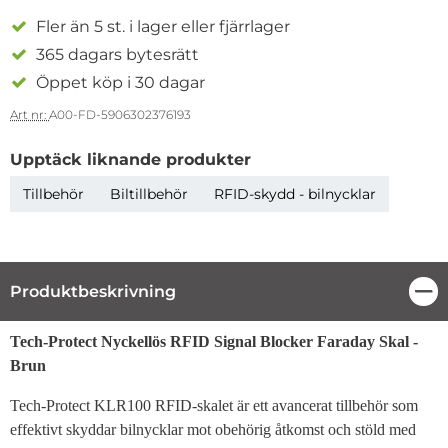
Fler än 5 st. i lager eller fjärrlager
365 dagars bytesrätt
Öppet köp i 30 dagar
Art nr:
A00-FD-5906302376193
Upptäck liknande produkter
Tillbehör
Biltillbehör
RFID-skydd - bilnycklar
Produktbeskrivning
Stä
Produktbeskrivning
Tech-Protect Nyckellös RFID Signal Blocker Faraday Skal -
Brun
Tech-Protect KLR100 RFID-skalet är ett avancerat tillbehör som
effektivt skyddar bilnycklar mot obehörig åtkomst och stöld med