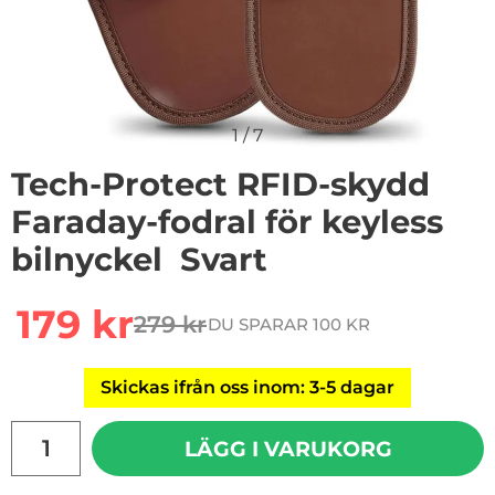
1
/
7
Tech-Protect RFID-skydd
Faraday-fodral för keyless
bilnyckel  Svart
Handla denna produkt Tech-Protect RFID-skydd Faraday-f
rea pris
179 kr
279 kr
DU SPARAR 100 KR
tidigare pris
Skickas ifrån oss inom: 3-5 dagar
antal
LÄGG I VARUKORG