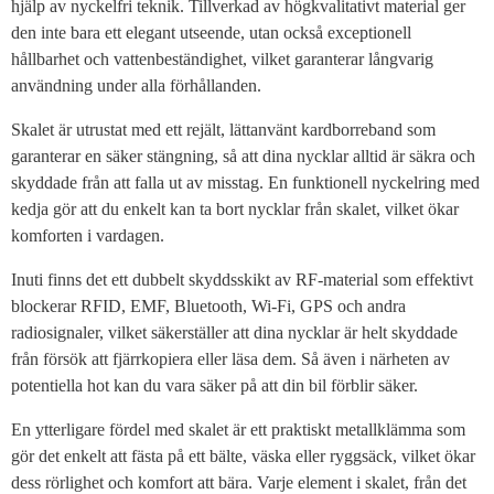
hjälp av nyckelfri teknik. Tillverkad av högkvalitativt material ger
den inte bara ett elegant utseende, utan också exceptionell
hållbarhet och vattenbeständighet, vilket garanterar långvarig
användning under alla förhållanden.
Skalet är utrustat med ett rejält, lättanvänt kardborreband som
garanterar en säker stängning, så att dina nycklar alltid är säkra och
skyddade från att falla ut av misstag. En funktionell nyckelring med
kedja gör att du enkelt kan ta bort nycklar från skalet, vilket ökar
komforten i vardagen.
Inuti finns det ett dubbelt skyddsskikt av RF-material som effektivt
blockerar RFID, EMF, Bluetooth, Wi-Fi, GPS och andra
radiosignaler, vilket säkerställer att dina nycklar är helt skyddade
från försök att fjärrkopiera eller läsa dem. Så även i närheten av
potentiella hot kan du vara säker på att din bil förblir säker.
En ytterligare fördel med skalet är ett praktiskt metallklämma som
gör det enkelt att fästa på ett bälte, väska eller ryggsäck, vilket ökar
dess rörlighet och komfort att bära. Varje element i skalet, från det