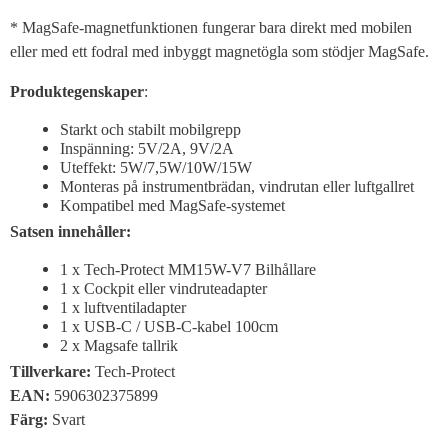
* MagSafe-magnetfunktionen fungerar bara direkt med mobilen
eller med ett fodral med inbyggt magnetögla som stödjer MagSafe.
Produktegenskaper
:
Starkt och stabilt mobilgrepp
Inspänning: 5V/2A, 9V/2A
Uteffekt: 5W/7,5W/10W/15W
Monteras på instrumentbrädan, vindrutan eller luftgallret
Kompatibel med MagSafe-systemet
Satsen innehåller:
1 x Tech-Protect MM15W-V7 Bilhållare
1 x Cockpit eller vindruteadapter
1 x luftventiladapter
1 x USB-C / USB-C-kabel 100cm
2 x Magsafe tallrik
Tillverkare:
Tech-Protect
EAN:
5906302375899
Färg:
Svart