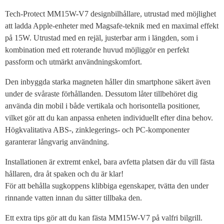
Tech-Protect MM15W-V7 designbilhållare, utrustad med möjlighet
att ladda Apple-enheter med Magsafe-teknik med en maximal effekt
på 15W. Utrustad med en rejäl, justerbar arm i längden, som i
kombination med ett roterande huvud möjliggör en perfekt
passform och utmärkt användningskomfort.
Den inbyggda starka magneten håller din smartphone säkert även
under de svåraste förhållanden. Dessutom låter tillbehöret dig
använda din mobil i både vertikala och horisontella positioner,
vilket gör att du kan anpassa enheten individuellt efter dina behov.
Högkvalitativa ABS-, zinklegerings- och PC-komponenter
garanterar långvarig användning.
Installationen är extremt enkel, bara avfetta platsen där du vill fästa
hållaren, dra åt spaken och du är klar!
För att behålla sugkoppens klibbiga egenskaper, tvätta den under
rinnande vatten innan du sätter tillbaka den.
Ett extra tips gör att du kan fästa MM15W-V7 på valfri bilgrill.