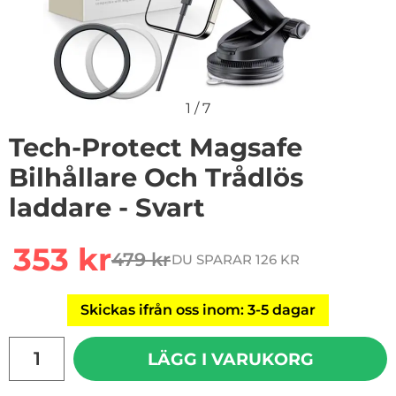
1
/
7
Tech-Protect Magsafe
Bilhållare Och Trådlös
laddare - Svart
Handla denna produkt Tech-Protect Magsafe Bilhållare 
rea pris
353 kr
479 kr
DU SPARAR 126 KR
tidigare pris
Skickas ifrån oss inom: 3-5 dagar
antal
LÄGG I VARUKORG