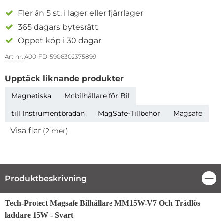
Fler än 5 st. i lager eller fjärrlager
365 dagars bytesrätt
Öppet köp i 30 dagar
Art nr:
A00-FD-5906302375899
Upptäck liknande produkter
Magnetiska
Mobilhållare för Bil
till Instrumentbrädan
MagSafe-Tillbehör
Magsafe
Visa fler
(2 mer)
Egenskaper
Produktbeskrivning
Stä
Produktbeskrivning
Tech-Protect Magsafe Bilhållare MM15W-V7 Och Trådlös
laddare 15W - Svart