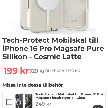
1
/
3
Tech-Protect Mobilskal till
iPhone 16 Pro Magsafe Pure
Silikon - Cosmic Latte
Handla denna produkt Tech-Protect Mobilskal till iPhon
rea pris
199 kr
329 kr
DU SPARAR 130 KR
tidigare pris
Missa inte dessa tillbehör
Tech-Protect Mobilskal till iPhone 16 Pro
Magsafe Flexair Hybrid - Clear
249 kr
tidigare pris