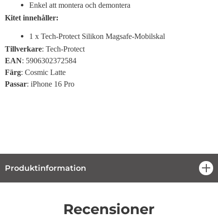
Enkel att montera och demontera
Kitet innehåller:
1 x Tech-Protect Silikon Magsafe-Mobilskal
Tillverkare
: Tech-Protect
EAN
: 5906302372584
Färg
: Cosmic Latte
Passar
: iPhone 16 Pro
Produktinformation
öpp
Recensioner