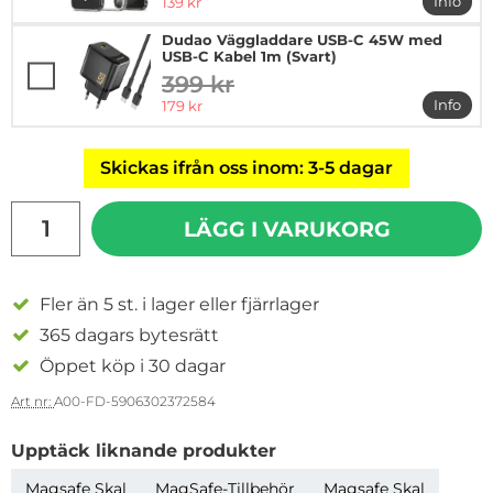
rea pris
Info
139 kr
mer in
Dudao Väggladdare USB-C 45W med
USB-C Kabel 1m (Svart)
399 kr
tidigare pris
rea pris
Info
179 kr
mer i
Skickas ifrån oss inom: 3-5 dagar
antal
LÄGG I VARUKORG
Fler än 5 st. i lager eller fjärrlager
365 dagars bytesrätt
Öppet köp i 30 dagar
Art nr:
A00-FD-5906302372584
Upptäck liknande produkter
Magsafe Skal
MagSafe-Tillbehör
Magsafe Skal