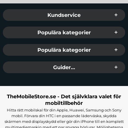
Sidfot Blandad info och länkar
Kundservice
Populära kategorier
Populära kategorier
Guider...
TheMobileStore.se - Det självklara valet för
mobiltillbehör
Hitta rätt mobilskal för din Apple, Huawei, Samsung och Sony
mobil. Förvara din HTC i en passande läderväska, skydda
skärmen med displayskydd eller gör din iPhone till en komplett
multimediemaskin med ett par snygga hörlurar. Möjligheterna