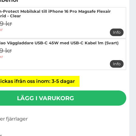
h-Protect Mobilskal till iPhone 16 Pro Magsafe Flexair
rid - Clear
9 kr
digare pris
pris
kr
Info
mer info o
ao Väggladdare USB-C 45W med USB-C Kabel 1m (Svart)
9 kr
digare pris
pris
kr
Info
mer info
ickas ifrån oss inom: 3-5 dagar
LÄGG I VARUKORG
ler fjärrlager
r