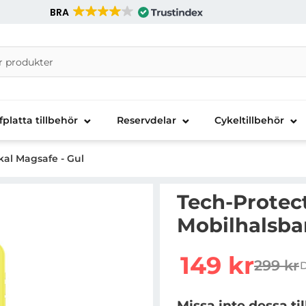
BRA
nira Telecom AB
fplatta tillbehör
Reservdelar
Cykeltillbehör
kal Magsafe - Gul
Tech-Protect
Mobilhalsba
Handla denna produkt T
rea pris
149 kr
299 kr
tidigar
Missa inte dessa ti