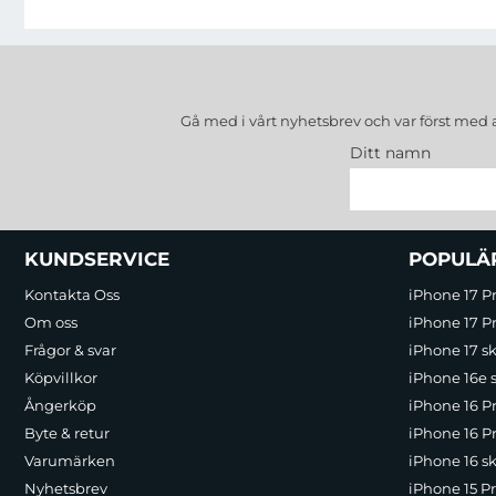
Gå med i vårt nyhetsbrev och var först med 
Ditt namn
Sidfot Blandad info och länkar
KUNDSERVICE
POPULÄ
Kontakta Oss
iPhone 17 P
Om oss
iPhone 17 Pr
Frågor & svar
iPhone 17 sk
Köpvillkor
iPhone 16e 
Ångerköp
iPhone 16 P
Byte & retur
iPhone 16 Pr
Varumärken
iPhone 16 sk
Nyhetsbrev
iPhone 15 P