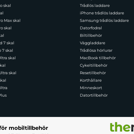
o skal
Trådlös laddare
al
iPhone trådlös laddare
ro Max skal
Samsung trådlös laddare
o skal
Datorfodral
kal
Biltillbehör
d 7 skal
Väggladdare
p 7 skal
Trådlösa hörlurar
ltra skal
MacBook tillbehör
kal
Cykeltillbehör
ltra skal
Resetillbehör
skal
Korthållare
ltra
Minneskort
Plus
Datortillbehör
för mobiltillbehör