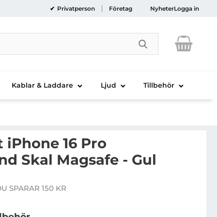
Privatperson
Företag
Nyheter
Logga in
Genomför sökni
Kablar & Laddare
Ljud
Tillbehör
 iPhone 16 Pro
nd Skal Magsafe - Gul
ech-Protect iPhone 16 Pro Mobilhalsband Skal Magsafe 
DU SPARAR 150 KR
e pris
llbehör