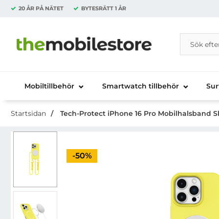
20 ÅR PÅ NÄTET
BYTESRÄTT
1 ÅR
Sök
Sök på Da
Startsidan för Danira Telecom AB
Mobiltillbehör
Smartwatch tillbehör
Sur
Startsidan
Tech-Protect iPhone 16 Pro Mobilhalsband S
Priset är nedsatt med
-50%