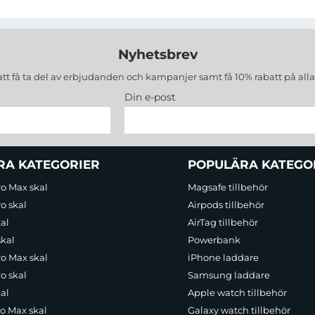
Nyhetsbrev
att få ta del av erbjudanden och kampanjer samt få 10% rabatt på all
Din e-post
RA KATEGORIER
POPULÄRA KATEGO
ro Max skal
Magsafe tillbehör
o skal
Airpods tillbehör
al
AirTag tillbehör
skal
Powerbank
ro Max skal
iPhone laddare
o skal
Samsung laddare
al
Apple watch tillbehör
ro Max skal
Galaxy watch tillbehör