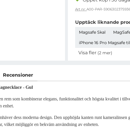
Art nr:
A00-PAR-590630237593
Upptäck liknande pro
Magsafe Skal
MagSafe
iPhone 16 Pro Magsafe ti
Visa fler
(2 mer)
Egenskaper
Recensioner
agnecklace - Gul
 rem som kombinerar elegans, funktionalitet och högsta kvalitet i tillve
n enhet.
 framhäver dess moderna design. Den upphöjda kanten runt kameralinsen
ortar, vilket möjliggör en bekväm användning av enheten.