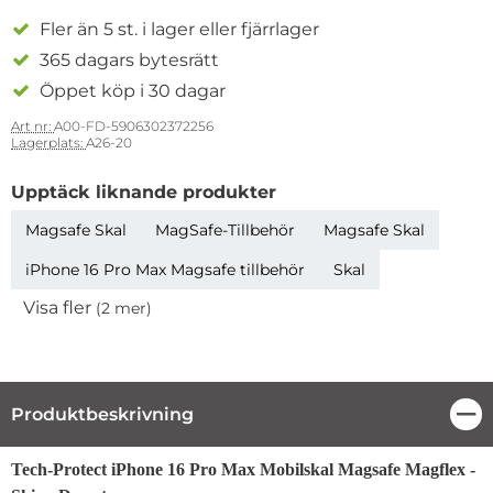
Fler än 5 st. i lager eller fjärrlager
365 dagars bytesrätt
Öppet köp i 30 dagar
Art nr:
A00-FD-5906302372256
Lagerplats:
A26-20
Upptäck liknande produkter
Magsafe Skal
MagSafe-Tillbehör
Magsafe Skal
iPhone 16 Pro Max Magsafe tillbehör
Skal
Visa fler
(2 mer)
Egenskaper
Produktbeskrivning
Stä
Produktbeskrivning
Tech-Protect iPhone 16 Pro Max Mobilskal Magsafe Magflex -