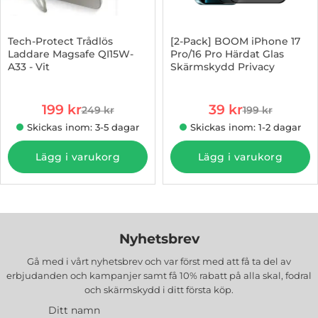
Tech-Protect Trådlös
[2-Pack] BOOM iPhone 17
Laddare Magsafe QI15W-
Pro/16 Pro Härdat Glas
A33 - Vit
Skärmskydd Privacy
Art. nr 1002951046
Art. nr 1003022106
rea pris
rea pris
199 kr
39 kr
249 kr
199 kr
tidigare pris
tidigare pris
Skickas inom: 3-5 dagar
Skickas inom: 1-2 dagar
Lägg i varukorg
Lägg i varukorg
Nyhetsbrev
Gå med i vårt nyhetsbrev och var först med att få ta del av
erbjudanden och kampanjer samt få 10% rabatt på alla
skal, fodral
och skärmskydd
i ditt första köp.
Ditt namn