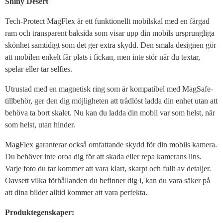
Shiny Desert
Tech-Protect MagFlex är ett funktionellt mobilskal med en färgad
ram och transparent baksida som visar upp din mobils ursprungliga
skönhet samtidigt som det ger extra skydd. Den smala designen gör
att mobilen enkelt får plats i fickan, men inte stör när du textar,
spelar eller tar selfies.
Utrustad med en magnetisk ring som är kompatibel med MagSafe-
tillbehör, ger den dig möjligheten att trådlöst ladda din enhet utan att
behöva ta bort skalet. Nu kan du ladda din mobil var som helst, när
som helst, utan hinder.
MagFlex garanterar också omfattande skydd för din mobils kamera.
Du behöver inte oroa dig för att skada eller repa kamerans lins.
Varje foto du tar kommer att vara klart, skarpt och fullt av detaljer.
Oavsett vilka förhållanden du befinner dig i, kan du vara säker på
att dina bilder alltid kommer att vara perfekta.
Produktegenskaper: