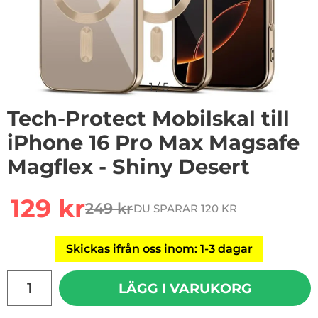
1
/
5
Tech-Protect Mobilskal till
iPhone 16 Pro Max Magsafe
Magflex - Shiny Desert
Handla denna produkt Tech-Protect Mobilskal till iPho
rea pris
129 kr
249 kr
DU SPARAR 120 KR
tidigare pris
Skickas ifrån oss inom: 1-3 dagar
antal
LÄGG I VARUKORG