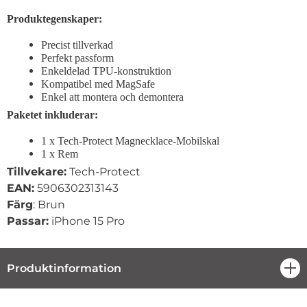
Produktegenskaper:
Precist tillverkad
Perfekt passform
Enkeldelad TPU-konstruktion
Kompatibel med MagSafe
Enkel att montera och demontera
Paketet inkluderar:
1 x Tech-Protect Magnecklace-Mobilskal
1 x Rem
Tillvekare:
Tech-Protect
EAN:
5906302313143
Färg
: Brun
Passar:
iPhone 15 Pro
Produktinformation
öpp