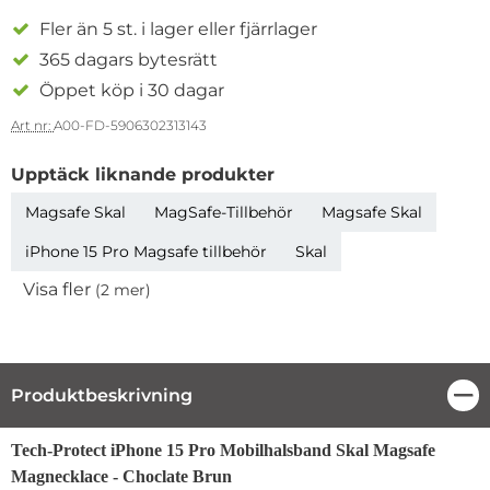
Fler än 5 st. i lager eller fjärrlager
365 dagars bytesrätt
Öppet köp i 30 dagar
Art nr:
A00-FD-5906302313143
Upptäck liknande produkter
Magsafe Skal
MagSafe-Tillbehör
Magsafe Skal
iPhone 15 Pro Magsafe tillbehör
Skal
Visa fler
(2 mer)
Egenskaper
Produktbeskrivning
Stä
Produktbeskrivning
Tech-Protect iPhone 15 Pro Mobilhalsband Skal Magsafe
Magnecklace - Choclate Brun