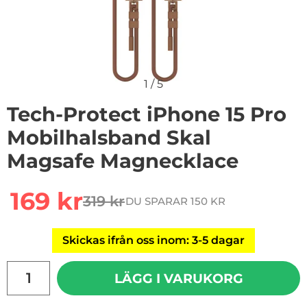
1
/
5
Tech-Protect iPhone 15 Pro
Mobilhalsband Skal
Magsafe Magnecklace
Handla denna produkt Tech-Protect iPhone 15 Pro Mo
rea pris
169 kr
319 kr
DU SPARAR 150 KR
tidigare pris
Skickas ifrån oss inom: 3-5 dagar
antal
LÄGG I VARUKORG