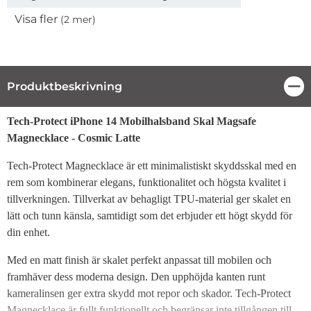
Visa fler
(2 mer)
Egenskaper
Produktbeskrivning
Stä
Produktbeskrivning
Tech-Protect iPhone 14 Mobilhalsband Skal Magsafe
Magnecklace - Cosmic Latte
Tech-Protect Magnecklace är ett minimalistiskt skyddsskal med en
rem som kombinerar elegans, funktionalitet och högsta kvalitet i
tillverkningen. Tillverkat av behagligt TPU-material ger skalet en
lätt och tunn känsla, samtidigt som det erbjuder ett högt skydd för
din enhet.
Med en matt finish är skalet perfekt anpassat till mobilen och
framhäver dess moderna design. Den upphöjda kanten runt
kameralinsen ger extra skydd mot repor och skador. Tech-Protect
Magnecklace är fullt funktionellt och begränsar inte tillgången till