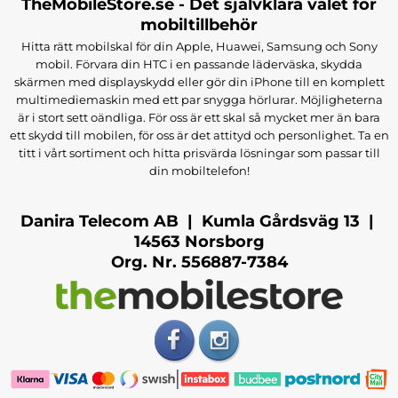
TheMobileStore.se - Det självklara valet för
mobiltillbehör
Hitta rätt mobilskal för din Apple, Huawei, Samsung och Sony
mobil. Förvara din HTC i en passande läderväska, skydda
skärmen med displayskydd eller gör din iPhone till en komplett
multimediemaskin med ett par snygga hörlurar. Möjligheterna
är i stort sett oändliga. För oss är ett skal så mycket mer än bara
ett skydd till mobilen, för oss är det attityd och personlighet. Ta en
titt i vårt sortiment och hitta prisvärda lösningar som passar till
din mobiltelefon!
Danira Telecom AB | Kumla Gårdsväg 13 |
14563 Norsborg
Org. Nr. 556887-7384