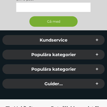
Tillvekare:
Tech-Protect
EAN:
5906302370498
Färg
: Cosmic Latte
Passar:
iPhone 14
Sidfot Blandad info och länkar
Kundservice
Populära kategorier
Populära kategorier
Guider...