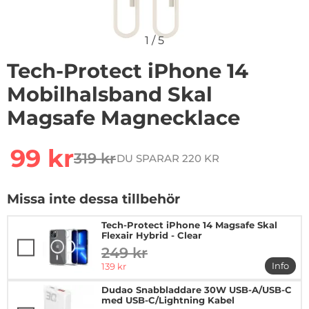
1
/
5
Tech-Protect iPhone 14
Mobilhalsband Skal
Magsafe Magnecklace
Handla denna produkt Tech-Protect iPhone 14 Mobilh
rea pris
99 kr
319 kr
DU SPARAR 220 KR
tidigare pris
Missa inte dessa tillbehör
Tech-Protect iPhone 14 Magsafe Skal
Flexair Hybrid - Clear
249 kr
tidigare pris
rea pris
Info
139 kr
mer in
Dudao Snabbladdare 30W USB-A/USB-C
med USB-C/Lightning Kabel