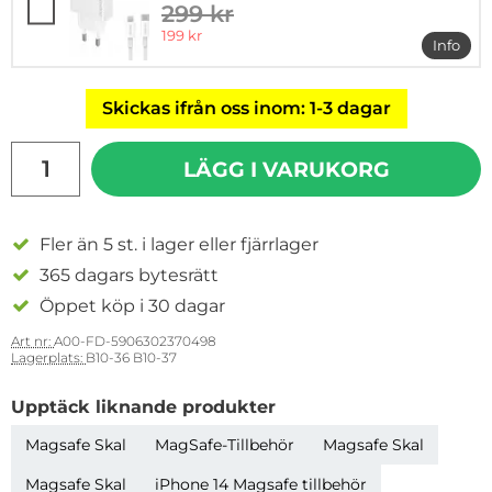
299 kr
tidigare pris
rea pris
199 kr
Info
mer i
Skickas ifrån oss inom: 1-3 dagar
antal
LÄGG I VARUKORG
Fler än 5 st. i lager eller fjärrlager
365 dagars bytesrätt
Öppet köp i 30 dagar
Art nr:
A00-FD-5906302370498
Lagerplats:
B10-36 B10-37
Upptäck liknande produkter
Magsafe Skal
MagSafe-Tillbehör
Magsafe Skal
Magsafe Skal
iPhone 14 Magsafe tillbehör