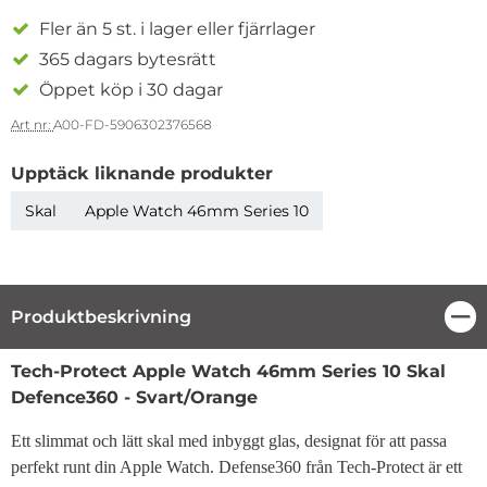
Fler än 5 st. i lager eller fjärrlager
365 dagars bytesrätt
Öppet köp i 30 dagar
Art nr:
A00-FD-5906302376568
Upptäck liknande produkter
Skal
Apple Watch 46mm Series 10
Produktbeskrivning
Stä
Produktbeskrivning
Tech-Protect Apple Watch 46mm Series 10 Skal
Defence360 - Svart/Orange
Ett slimmat och lätt skal med inbyggt glas, designat för att passa
perfekt runt din Apple Watch. Defense360 från Tech-Protect är ett