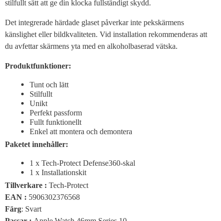
stilfullt sätt att ge din klocka fullständigt skydd.
Det integrerade härdade glaset påverkar inte pekskärmens
känslighet eller bildkvaliteten. Vid installation rekommenderas att
du avfettar skärmens yta med en alkoholbaserad vätska.
Produktfunktioner:
Tunt och lätt
Stilfullt
Unikt
Perfekt passform
Fullt funktionellt
Enkel att montera och demontera
Paketet innehåller:
1 x Tech-Protect Defense360-skal
1 x Installationskit
Tillverkare :
Tech-Protect
EAN :
5906302376568
Färg
: Svart
Passar :
Apple Watch 46mm Series 10