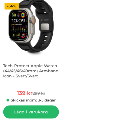
-54%
Tech-Protect Apple Watch
(44/45/46/49mm) Armband
Icon - Svart/Svart
Art. nr 1003019683
rea pris
139 kr
299 kr
tidigare pris
Skickas inom: 3-5 dagar
Lägg i varukorg