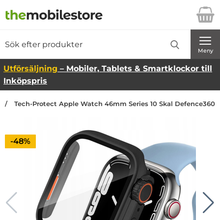
Startsidan för Danira Telecom AB
Sök
Sök på Danira Telecom AB
Genomför
Meny
Utförsäljning
– Mobiler, Tablets & Smartklockor till
Inköpspris
Tech-Protect Apple Watch 46mm Series 10 Skal Defence360 -
Priset är nedsatt med
-48%