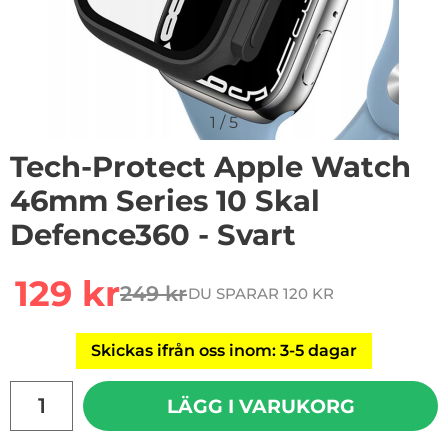
1
/
5
Tech-Protect Apple Watch
46mm Series 10 Skal
Defence360 - Svart
Handla denna produkt Tech-Protect Apple Watch 46mm
rea pris
129 kr
249 kr
DU SPARAR 120 KR
tidigare pris
Skickas ifrån oss inom: 3-5 dagar
antal
LÄGG I VARUKORG