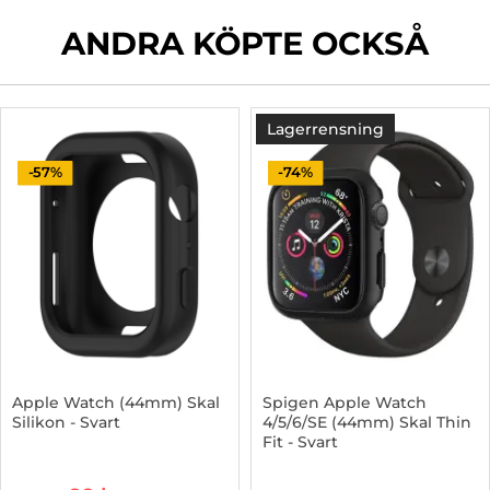
ANDRA KÖPTE OCKSÅ
Lagerrensning
-57%
-74%
Apple Watch (44mm) Skal
Spigen Apple Watch
Silikon - Svart
4/5/6/SE (44mm) Skal Thin
Fit - Svart
Art. nr 1002992281
Art. nr 1002955618