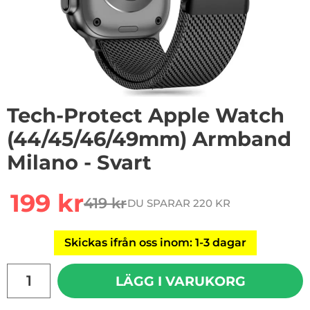
1
/
5
Tech-Protect Apple Watch
(44/45/46/49mm) Armband
Milano - Svart
Handla denna produkt Tech-Protect Apple Watch (44/
rea pris
199 kr
419 kr
DU SPARAR 220 KR
tidigare pris
Skickas ifrån oss inom: 1-3 dagar
antal
LÄGG I VARUKORG