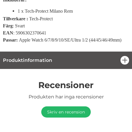
1 x Tech-Protect Milano Rem
Tillverkare :
Tech-Protect
Färg
: Svart
EAN
: 5906302370641
Passar:
Apple Watch 6/7/8/9/10/SE/Ultra 1/2 (44/45/46/49mm)
Produktinformation
öpp
Recensioner
Produkten har inga recensioner
Skriv en recension