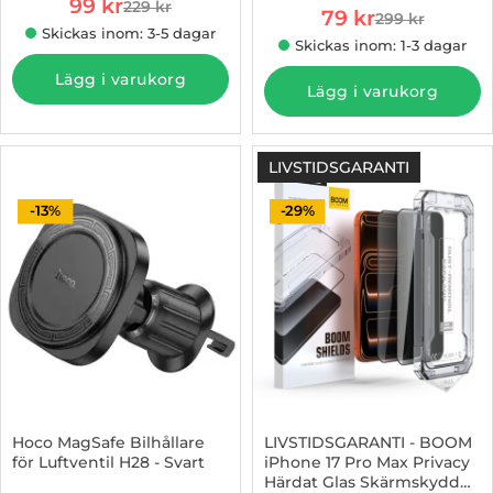
rea pris
99 kr
229 kr
rea pris
tidigare pris
79 kr
299 kr
tidigare pris
Skickas inom: 3-5 dagar
Skickas inom: 1-3 dagar
Lägg i varukorg
Lägg i varukorg
LIVSTIDSGARANTI
-13%
-29%
Hoco MagSafe Bilhållare
LIVSTIDSGARANTI - BOOM
för Luftventil H28 - Svart
iPhone 17 Pro Max Privacy
Härdat Glas Skärmskydd
Art. nr 1002970855