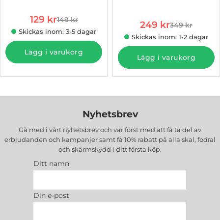
Art. nr 1003002509
2st
rea pris
129 kr
149 kr
rea pris
tidigare pris
249 kr
349 kr
tidigare pris
Skickas inom: 3-5 dagar
Skickas inom: 1-2 dagar
Lägg i varukorg
Lägg i varukorg
Nyhetsbrev
Gå med i vårt nyhetsbrev och var först med att få ta del av
erbjudanden och kampanjer samt få 10% rabatt på alla
skal, fodral
och skärmskydd
i ditt första köp.
Ditt namn
Din e-post