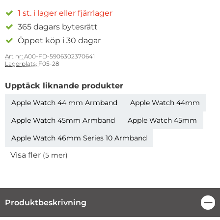
1 st. i lager eller fjärrlager
365 dagars bytesrätt
Öppet köp i 30 dagar
Art nr:
A00-FD-5906302370641
Lagerplats:
F05-28
Upptäck liknande produkter
Apple Watch 44 mm Armband
Apple Watch 44mm
Apple Watch 45mm Armband
Apple Watch 45mm
Apple Watch 46mm Series 10 Armband
Visa fler
(5 mer)
Egenskaper
Produktbeskrivning
Stä