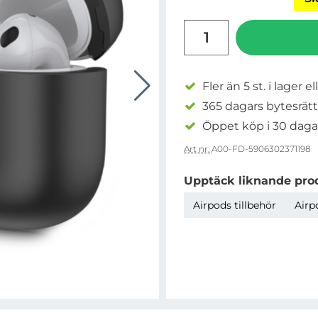
antal
Fler än 5 st. i lager el
365 dagars bytesrätt
Öppet köp i 30 daga
Art nr:
A00-FD-5906302371198
Upptäck liknande pro
Airpods tillbehör
Airp