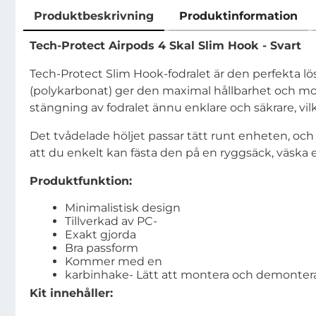
Produktbeskrivning
Produktinformation
Produktbeskrivning
Tech-Protect Airpods 4 Skal Slim Hook - Svart
Tech-Protect Slim Hook-fodralet är den perfekta lö
(polykarbonat) ger den maximal hållbarhet och mo
stängning av fodralet ännu enklare och säkrare, vilk
Det tvådelade höljet passar tätt runt enheten, och 
att du enkelt kan fästa den på en ryggsäck, väska elle
Produktfunktion:
Minimalistisk design
Tillverkad av PC-
Exakt gjorda
Bra passform
Kommer med en
karbinhake- Lätt att montera och demonter
Kit innehåller: