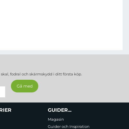
a
skal, fodral och skärmskydd
i ditt första köp.
RIER
GUIDER...
Magasin
Guider och Inspiration