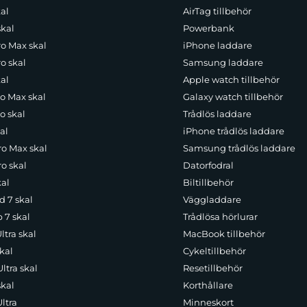
al
AirTag tillbehör
skal
Powerbank
ro Max skal
iPhone laddare
o skal
Samsung laddare
al
Apple watch tillbehör
ro Max skal
Galaxy watch tillbehör
o skal
Trådlös laddare
al
iPhone trådlös laddare
ro Max skal
Samsung trådlös laddare
o skal
Datorfodral
kal
Biltillbehör
d 7 skal
Väggladdare
p 7 skal
Trådlösa hörlurar
ltra skal
MacBook tillbehör
kal
Cykeltillbehör
ltra skal
Resetillbehör
skal
Korthållare
ltra
Minneskort