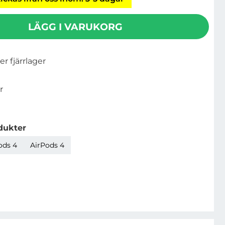
LÄGG I VARUKORG
ler fjärrlager
r
dukter
ods 4
AirPods 4