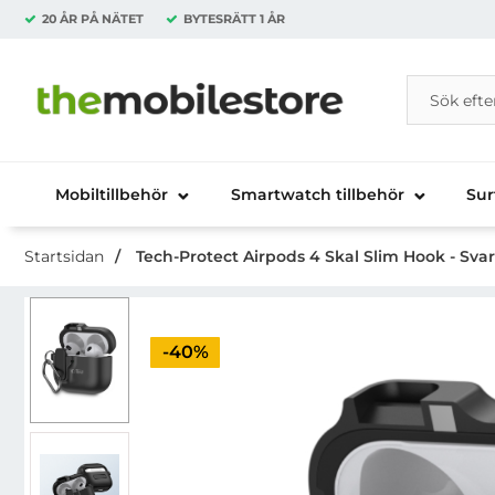
20 ÅR PÅ NÄTET
BYTESRÄTT
1 ÅR
Sök
Sök på Da
Startsidan för Danira Telecom AB
Mobiltillbehör
Smartwatch tillbehör
Sur
Startsidan
Tech-Protect Airpods 4 Skal Slim Hook - Svar
Priset är nedsatt med
-40%