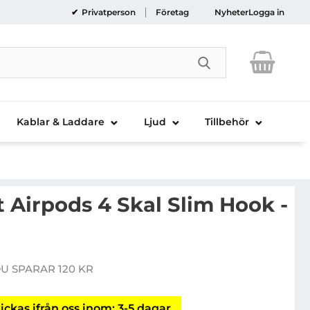
Privatperson
Företag
Nyheter
Logga in
Genomför sökni
Kablar & Laddare
Ljud
Tillbehör
 Airpods 4 Skal Slim Hook -
ech-Protect Airpods 4 Skal Slim Hook - Svart
U SPARAR 120 KR
e pris
ickas ifrån oss inom: 3-5 dagar