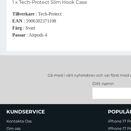
1 x Tech-Protect Slim Hook Case
Tillverkare
: Tech-Protect
EAN
: 5906302371198
Färg
: Svart
Passar
: Airpods 4
Gå med i vårt nyhetsbrev och var först med 
Ditt namn
Sidfot Blandad info och länkar
KUNDSERVICE
POPULÄ
Kontakta Oss
iPhone 17 P
Om oss
iPhone 17 Pr