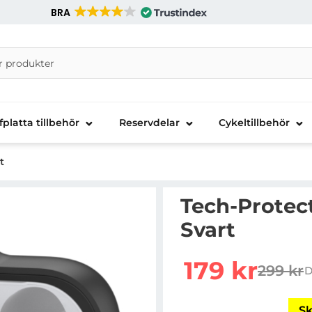
BRA
nira Telecom AB
fplatta tillbehör
Reservdelar
Cykeltillbehör
t
Tech-Protect
Svart
Handla denna produkt T
rea pris
179 kr
299 kr
D
tidigar
Sk