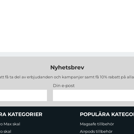
Nyhetsbrev
att få ta del av erbjudanden och kampanjer samt få 10% rabatt på all
Din e-post
RA KATEGORIER
POPULÄRA KATEGO
ro Max skal
Magsafe tillbehör
o skal
Airpods tillbehör