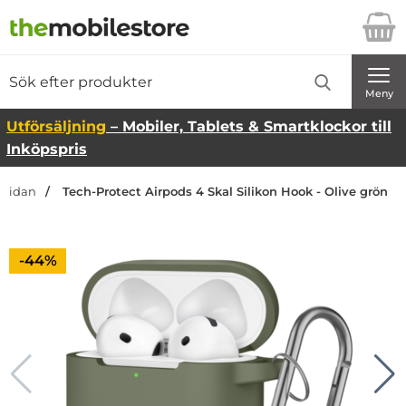
Startsidan för Danira Telecom AB
Sök
Sök på Danira Telecom AB
Genomför
Meny
Utförsäljning
– Mobiler, Tablets & Smartklockor till
Inköpspris
tsidan
Tech-Protect Airpods 4 Skal Silikon Hook - Olive grön
Priset är nedsatt med
-44%