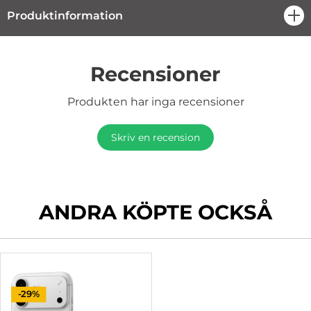
Produktinformation
öpp
Recensioner
Produkten har inga recensioner
Skriv en recension
ANDRA KÖPTE OCKSÅ
-29%