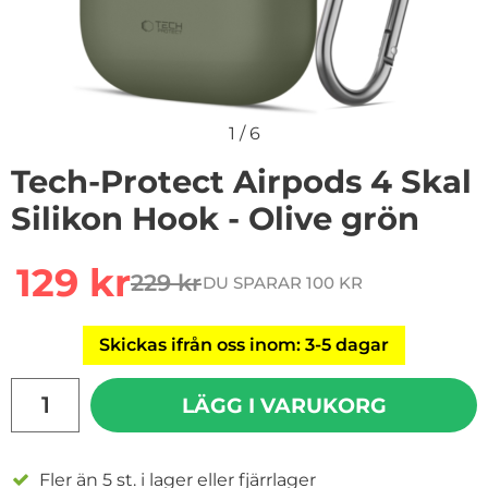
1
/
6
Tech-Protect Airpods 4 Skal
Silikon Hook - Olive grön
Handla denna produkt Tech-Protect Airpods 4 Skal Sili
rea pris
129 kr
229 kr
DU SPARAR 100 KR
tidigare pris
Skickas ifrån oss inom: 3-5 dagar
antal
LÄGG I VARUKORG
Fler än 5 st. i lager eller fjärrlager