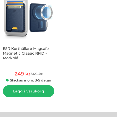
ESR Korthållare Magsafe
Magnetic Classic RFID -
Mörkblå
Art. nr 1003274410
rea pris
249 kr
349 kr
tidigare pris
Skickas inom: 3-5 dagar
Lägg i varukorg