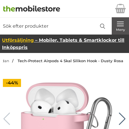
Startsidan för Danira Telecom AB
Sök
Sök på Danira Telecom AB
Genomför
Meny
Utförsäljning
– Mobiler, Tablets & Smartklockor till
Inköpspris
sidan
Tech-Protect Airpods 4 Skal Silikon Hook - Dusty Rosa
Priset är nedsatt med
-44%