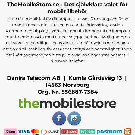
TheMobileStore.se - Det självklara valet för
mobiltillbehör
Hitta rätt mobilskal för din Apple, Huawei, Samsung och Sony
mobil. Förvara din HTC i en passande läderväska, skydda
skärmen med displayskydd eller gör din iPhone till en komplett
multimediemaskin med ett par snygga hörlurar. Möjligheterna
är i stort sett oändliga. För oss är ett skal så mycket mer än bara
ett skydd till mobilen, för oss är det attityd och personlighet. Ta en
titt i vårt sortiment och hitta prisvärda lösningar som passar till
din mobiltelefon!
Danira Telecom AB | Kumla Gårdsväg 13 |
14563 Norsborg
Org. Nr. 556887-7384