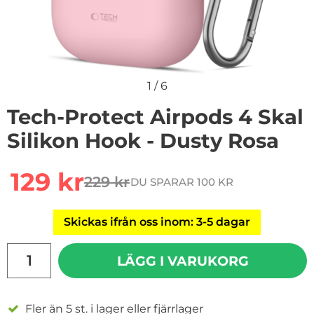
1
/
6
Tech-Protect Airpods 4 Skal
Silikon Hook - Dusty Rosa
Handla denna produkt Tech-Protect Airpods 4 Skal Sil
rea pris
129 kr
229 kr
DU SPARAR 100 KR
tidigare pris
Skickas ifrån oss inom: 3-5 dagar
antal
LÄGG I VARUKORG
Fler än 5 st. i lager eller fjärrlager