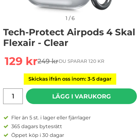
1
/
6
Tech-Protect Airpods 4 Skal
Flexair - Clear
Handla denna produkt Tech-Protect Airpods 4 Skal Flexa
rea pris
129 kr
249 kr
DU SPARAR 120 KR
tidigare pris
Skickas ifrån oss inom: 3-5 dagar
antal
LÄGG I VARUKORG
Fler än 5 st. i lager eller fjärrlager
365 dagars bytesrätt
Öppet köp i 30 dagar