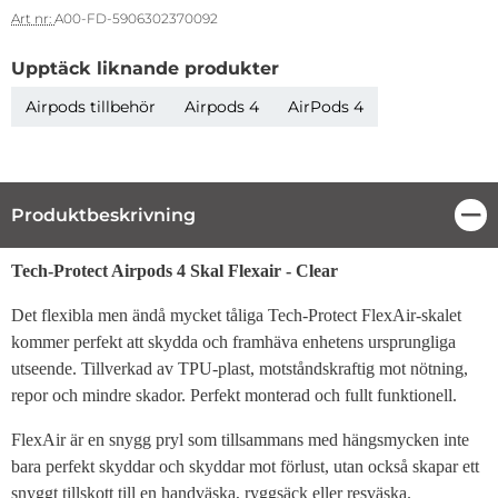
Art nr:
A00-FD-5906302370092
Upptäck liknande produkter
Airpods tillbehör
Airpods 4
AirPods 4
Produktbeskrivning
Stä
Produktbeskrivning
Tech-Protect Airpods 4 Skal Flexair - Clear
Det flexibla men ändå mycket tåliga Tech-Protect FlexAir-skalet
kommer perfekt att skydda och framhäva enhetens ursprungliga
utseende. Tillverkad av TPU-plast, motståndskraftig mot nötning,
repor och mindre skador. Perfekt monterad och fullt funktionell.
FlexAir är en snygg pryl som tillsammans med hängsmycken inte
bara perfekt skyddar och skyddar mot förlust, utan också skapar ett
snyggt tillskott till en handväska, ryggsäck eller resväska.