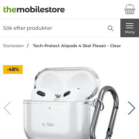
Startsidan för Danira Telecom AB
Sök
Sök på Danira Telecom AB
Genomför
Meny
Startsidan
Tech-Protect Airpods 4 Skal Flexair - Clear
Priset är nedsatt med
-48%