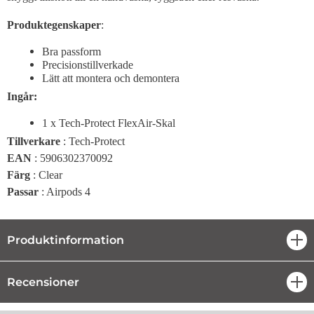
Produktegenskaper
:
Bra passform
Precisionstillverkade
Lätt att montera och demontera
Ingår:
1 x Tech-Protect FlexAir-Skal
Tillverkare
: Tech-Protect
EAN
: 5906302370092
Färg
: Clear
Passar
: Airpods 4
Produktinformation
öpp
Recensioner
öpp