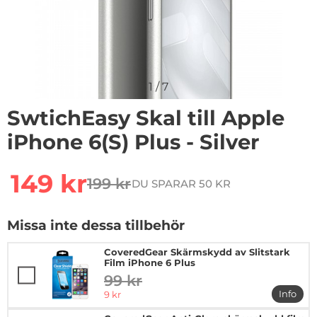
1
/
7
SwtichEasy Skal till Apple
iPhone 6(S) Plus - Silver
Handla denna produkt SwtichEasy Skal till Apple iPhone 
rea pris
149 kr
199 kr
DU SPARAR 50 KR
tidigare pris
Missa inte dessa tillbehör
CoveredGear Skärmskydd av Slitstark
Film iPhone 6 Plus
99 kr
tidigare pris
rea pris
Info
9 kr
mer in