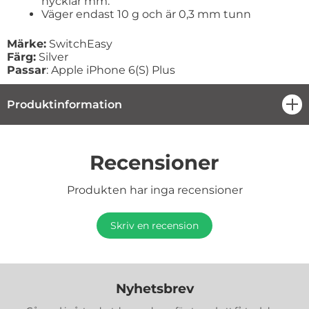
nycklar mm.
Väger endast 10 g och är 0,3 mm tunn
Märke:
SwitchEasy
Färg:
Silver
Passar
: Apple iPhone 6(S) Plus
Produktinformation
öpp
Recensioner
Produkten har inga recensioner
Skriv en recension
Nyhetsbrev