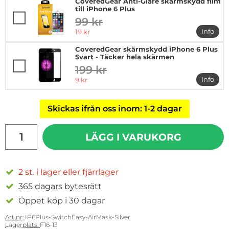
CoveredGear Anti-Glare skärmskydd film
till iPhone 6 Plus
99 kr
tidigare pris
rea pris
Info
19 kr
mer in
CoveredGear skärmskydd iPhone 6 Plus
Svart - Täcker hela skärmen
199 kr
tidigare pris
rea pris
Info
9 kr
mer in
Skickas ifrån oss inom: 1-2 dagar
antal
LÄGG I VARUKORG
2 st. i lager eller fjärrlager
365 dagars bytesrätt
Öppet köp i 30 dagar
Art nr:
IP6Plus-SwitchEasy-AirMask-Silver
Lagerplats:
F16-13