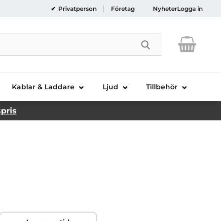
Privatperson
Företag
Nyheter
Logga in
Genomför sökni
Kablar & Laddare
Ljud
Tillbehör
spris