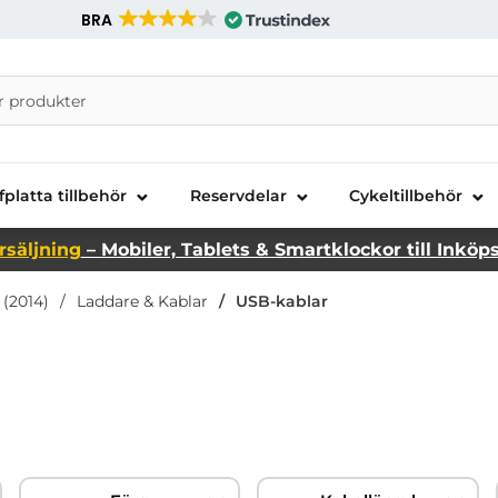
BRA
nira Telecom AB
fplatta tillbehör
Reservdelar
Cykeltillbehör
rsäljning
– Mobiler, Tablets & Smartklockor till Inköp
 (2014)
Laddare & Kablar
USB-kablar