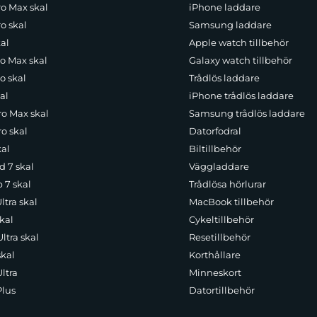
ro Max skal
iPhone laddare
o skal
Samsung laddare
al
Apple watch tillbehör
ro Max skal
Galaxy watch tillbehör
o skal
Trådlös laddare
al
iPhone trådlös laddare
ro Max skal
Samsung trådlös laddare
o skal
Datorfodral
kal
Biltillbehör
d 7 skal
Väggladdare
p 7 skal
Trådlösa hörlurar
ltra skal
MacBook tillbehör
kal
Cykeltillbehör
ltra skal
Resetillbehör
skal
Korthållare
ltra
Minneskort
Plus
Datortillbehör