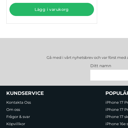
Lägg i varukorg
Gå med i vårt nyhetsbrev och var först med 
Ditt namn
Sidfot Blandad info och länkar
KUNDSERVICE
POPULÄ
Kontakta Oss
iPhone 17 P
Om oss
iPhone 17 Pr
Frågor & svar
iPhone 17 sk
Köpvillkor
iPhone 16e 