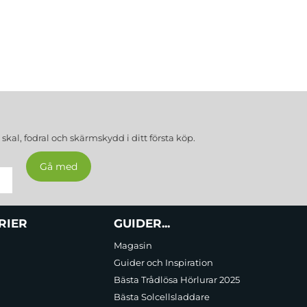
a
skal, fodral och skärmskydd
i ditt första köp.
RIER
GUIDER...
Magasin
Guider och Inspiration
Bästa Trådlösa Hörlurar 2025
Bästa Solcellsladdare