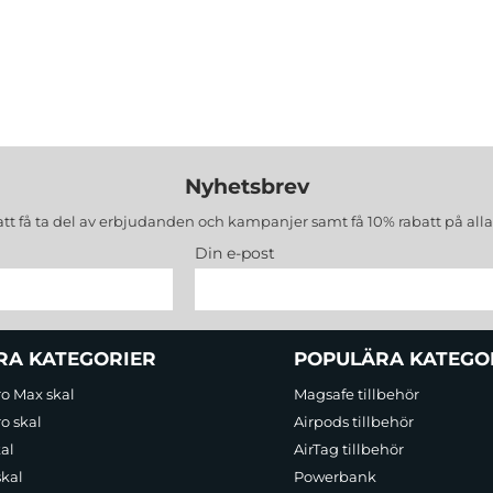
Nyhetsbrev
att få ta del av erbjudanden och kampanjer samt få 10% rabatt på all
Din e-post
RA KATEGORIER
POPULÄRA KATEGO
ro Max skal
Magsafe tillbehör
o skal
Airpods tillbehör
al
AirTag tillbehör
skal
Powerbank