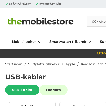
20 ÅR PÅ NÄTET
BYTESRÄTT
1 ÅR
Sök
Sök på Da
Startsidan för Danira Telecom AB
Mobiltillbehör
Smartwatch tillbehör
Sur
Utfö
Startsidan
Surfplatta tillbehör
Apple
IPad Mini 3 7.9”
USB-kablar
Underkategorier
USB-Kablar
Laddare
Hoppa
Filtrera & sortera
över