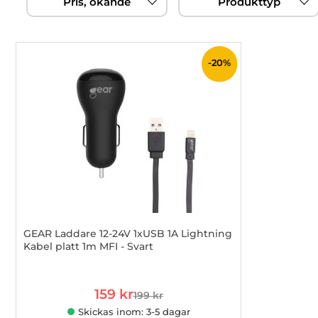
Pris, ökande
Produkttyp
filtersektionen
produktlista
-20%
GEAR Laddare 12-24V 1xUSB 1A Lightning
Kabel platt 1m MFI - Svart
Art. nr 1002763244
rea pris
159 kr
199 kr
tidigare pris
Skickas inom: 3-5 dagar