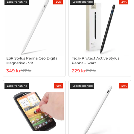
produktlista
Lagerrensning
Lagerrensning
-30%
-34%
ESR Stylus Penna Geo Digital
Tech-Protect Active Stylus
Magnetisk - Vit
Penna - Svart
Art. nr 1002981098
rea pris
Art. nr 1002964172
rea pris
349 kr
229 kr
499 kr
349 kr
tidigare pris
tidigare pris
Lagerrensning
Lagerrensning
-91%
-54%