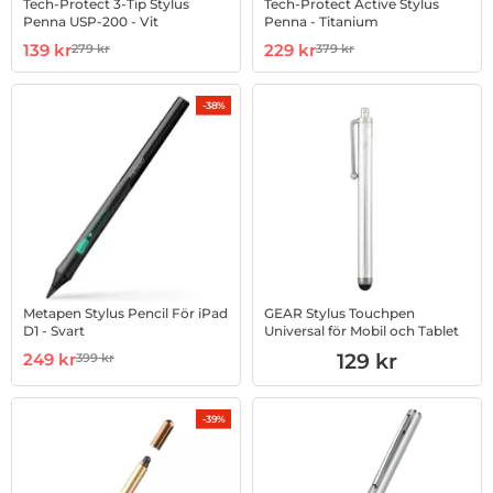
Tech-Protect 3-Tip Stylus
Tech-Protect Active Stylus
Penna USP-200 - Vit
Penna - Titanium
Art. nr 1002965095
rea pris
Art. nr 1002969230
rea pris
139 kr
229 kr
279 kr
379 kr
tidigare pris
tidigare pris
-38%
Metapen Stylus Pencil För iPad
GEAR Stylus Touchpen
D1 - Svart
Universal för Mobil och Tablet
Art. nr 1003256605
rea pris
Art. nr 1002838535
249 kr
129 kr
399 kr
tidigare pris
-39%