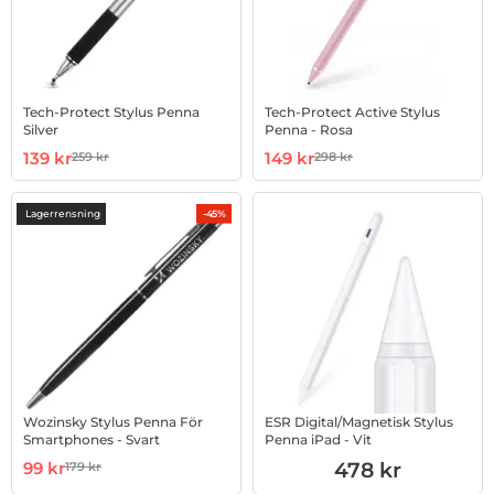
Tech-Protect Stylus Penna
Tech-Protect Active Stylus
Silver
Penna - Rosa
Art. nr 1002836976
rea pris
Art. nr 1002871646
rea pris
139 kr
149 kr
259 kr
298 kr
tidigare pris
tidigare pris
Lagerrensning
-45%
Wozinsky Stylus Penna För
ESR Digital/Magnetisk Stylus
Smartphones - Svart
Penna iPad - Vit
Art. nr 1002877086
rea pris
Art. nr 1002879746
99 kr
478 kr
179 kr
tidigare pris