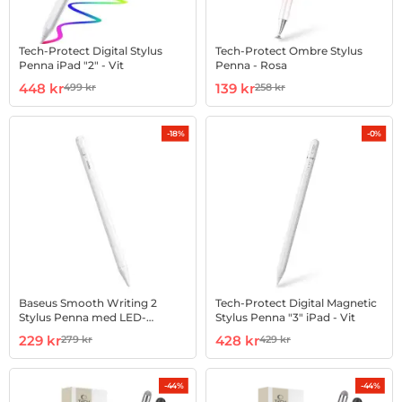
Tech-Protect Digital Stylus
Tech-Protect Ombre Stylus
Penna iPad "2" - Vit
Penna - Rosa
Art. nr 1002891501
rea pris
Art. nr 1002892856
rea pris
448 kr
139 kr
499 kr
258 kr
tidigare pris
tidigare pris
-18%
-0%
Baseus Smooth Writing 2
Tech-Protect Digital Magnetic
Stylus Penna med LED-
Stylus Penna "3" iPad - Vit
indikator - Vit
Art. nr 1002934990
rea pris
Art. nr 1002956072
rea pris
229 kr
428 kr
279 kr
429 kr
tidigare pris
tidigare pris
-44%
-44%