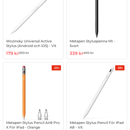
Wozinsky Universal Active
Metapen Styluspenna M1 -
Stylus (Android och iOS) - Vit
Svart
Art. nr 1002986184
rea pris
Art. nr 1003256601
rea pris
179 kr
339 kr
399 kr
499 kr
tidigare pris
tidigare pris
-20%
-38%
Metapen Stylus Pencil Air8 Pro
Metapen Stylus Pencil För iPad
X För iPad - Orange
A8 - Vit