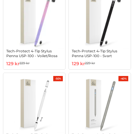
Tech-Protect 4-Tip Stylus
Tech-Protect 4-Tip Stylus
Penna USP-100 - Voilet/Rosa
Penna USP-100 - Svart
Art. nr 1002965089
rea pris
Art. nr 1002965092
rea pris
129 kr
129 kr
229 kr
229 kr
tidigare pris
tidigare pris
-50%
-40%