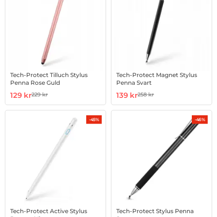
Tech-Protect Tilluch Stylus
Tech-Protect Magnet Stylus
Penna Rose Guld
Penna Svart
Art. nr 1002836835
rea pris
Art. nr 1002836836
rea pris
129 kr
139 kr
229 kr
258 kr
tidigare pris
tidigare pris
-45%
-46%
Tech-Protect Active Stylus
Tech-Protect Stylus Penna