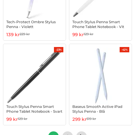
Tech-Protect Ombre Stylus
Touch Stylus Penna Smart
Penna - Violett
Phone Tablet Notebook - Vit
Art. nr 1002892854
rea pris
Art. nr 1002896931
rea pris
139 kr
99 kr
229 kr
129 kr
tidigare pris
tidigare pris
-23%
-42%
Touch Stylus Penna Smart
Baseus Smooth Active iPad
Phone Tablet Notebook - Svart
Stylus Penna - Blå
Art. nr 1002896941
rea pris
Art. nr 1002927381
rea pris
99 kr
299 kr
129 kr
519 kr
tidigare pris
tidigare pris