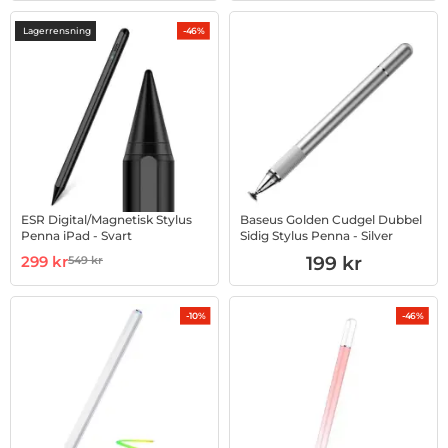
Lagerrensning
-46%
ESR Digital/Magnetisk Stylus
Baseus Golden Cudgel Dubbel
Penna iPad - Svart
Sidig Stylus Penna - Silver
Art. nr 1002879747
rea pris
Art. nr 1002889456
299 kr
199 kr
549 kr
tidigare pris
-10%
-46%