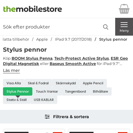
Startsidan för Danira Telecom AB
Sök
Sök på Danira Telecom AB
Genomför
Meny
platta tillbehör
Apple
IPad 9.7 (2017/2018)
Stylus pennor
Stylus pennor
Köp
BOOM Stylus Penna
,
Tech-Protect Active Stylus
,
ESR Geo
Digital Magnetisk
eller
Baseus Smooth Active
för iPad 9.7"
(2017/2018)
Modellnummer A1822, A1823, A1893, A1954
– digitala
Läs mer
pennor för teckning, anteckningar och precis skärmnavigering.
Underkategorier
Välj mellan passiv stylus, aktiv stylus med palm rejection eller
Visa Alla
Skal & Fodral
Skärmskydd
Apple Pencil
magnetisk laddning och köp ny mobil till bästa pris mobil.
IPad 9.7 (2017/2018)
Stylus Pennor
Touch Vantar
Tangentbord
Bilhållare
Stativ & Ställ
USB KABLAR
Hoppa
Filtrera & sortera
över
filtersektionen
Filtrera & sortera