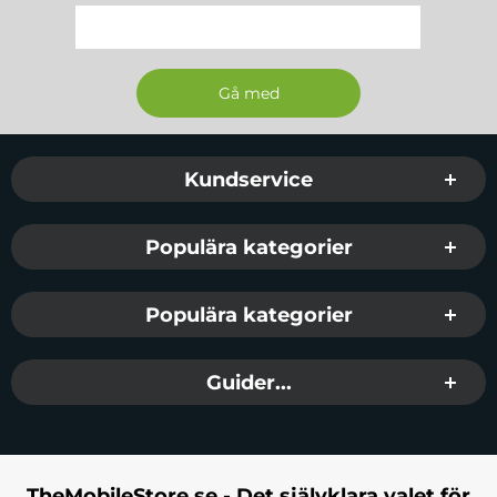
än fingertouch för detaljerad teckning och handstil.
Enkel att använda utan Bluetooth-pairing eller
laddning om det är passiv typ, eller med
uppladdningsbar funktion om aktiv. Prisvärd för
användare som vill prova stylus-användning utan
stor investering.
Sidfot Blandad info och länkar
Kundservice
Tech-Protect Active Stylus Penna
är en aktiv
digital penna med elektroniska komponenter som
Populära kategorier
ger palm rejection så du kan vila handen på
skärmen när du skriver. Den 1,5mm tunna spetsen
möjliggör exakta linjer och detaljer perfekt för
Populära kategorier
notering eller skissande. Uppladdningsbar via USB
med cirka 8-10 timmars användningstid per
Guider...
laddning. Fungerar direkt utan Bluetooth vilket
förenklar användningen. Ett bra mellanval mellan
budget och Apple Pencil.
TheMobileStore.se - Det självklara valet för