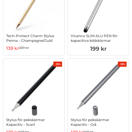
Tech-Protect Charm Stylus
Vivanco SLIM ALU PEN för
Penna - Champagne/Guld
kapacitiva bildskärmar
Art. nr 1002871667
rea pris
Art. nr 1002892085
139 kr
199 kr
229 kr
tidigare pris
-13%
-13%
Stylus för pekskärmar
Stylus för pekskärmar
Kapacitiv - Svart
Kapacitiv - Grå
Art. nr 1002892171
rea pris
Art. nr 1002892173
rea pris
149 kr
149 kr