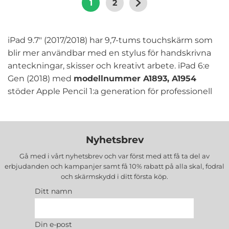
1
2
iPad 9.7" (2017/2018) har 9,7-tums touchskärm som
blir mer användbar med en stylus för handskrivna
anteckningar, skisser och kreativt arbete. iPad 6:e
Gen (2018) med
modellnummer A1893, A1954
stöder Apple Pencil 1:a generation för professionell
användning, men alternativa stylus-pennor
erbjuder prisvärd funktionalitet för båda
generationerna. Aktiva stylus-pennor med
Nyhetsbrev
elektroniska komponenter ger palm rejection, tilt
sensing och finare spets jämfört med passiva stylus
Gå med i vårt nyhetsbrev och var först med att få ta del av
erbjudanden och kampanjer samt få 10% rabatt på alla
skal, fodral
som fungerar som fingret.
och skärmskydd
i ditt första köp.
Ditt namn
BOOM Stylus Penna
är en pålitlig alternativ penna
för iPad 9.7" som passar både 2017 och 2018
modellerna. Den tunna spetsen ger bättre precision
Din e-post