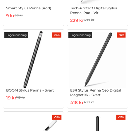
Smart Stylus Penna (Röd)
Tech-Protect Digital Stylus
Penna iPad - Vit
Art. nr 8435
rea pris
9 kr
99 kr
tidigare pris
Art. nr 1002842208
rea pris
229 kr
499 kr
tidigare pris
Lagerrensning
Lagerrensning
-84%
-16%
BOOM Stylus Penna - Svart
ESR Stylus Penna Geo Digital
Magnetisk - Svart
Art. nr 1002914479
rea pris
19 kr
119 kr
tidigare pris
Art. nr 1002981101
rea pris
418 kr
499 kr
tidigare pris
-55%
-32%