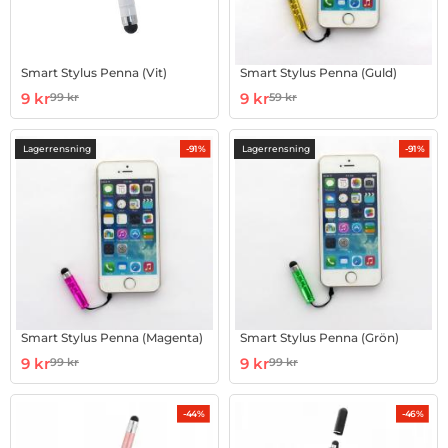
Smart Stylus Penna (Vit)
Smart Stylus Penna (Guld)
Art. nr 8440
rea pris
Art. nr 30149
rea pris
9 kr
9 kr
99 kr
59 kr
tidigare pris
tidigare pris
Lagerrensning
Lagerrensning
-91%
-91%
Smart Stylus Penna (Magenta)
Smart Stylus Penna (Grön)
Art. nr 30150
rea pris
Art. nr 30151
rea pris
9 kr
9 kr
99 kr
99 kr
tidigare pris
tidigare pris
-44%
-46%