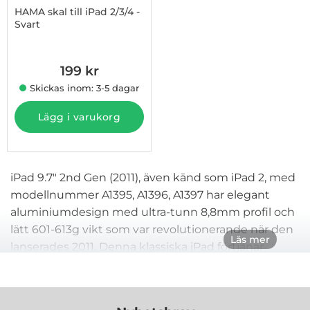
HAMA skal till iPad 2/3/4 -
Svart
Art. nr 1002807965
199 kr
Skickas inom: 3-5 dagar
Lägg i varukorg
iPad 9.7" 2nd Gen (2011), även känd som iPad 2, med
modellnummer A1395, A1396, A1397 har elegant
aluminiumdesign med ultra-tunn 8,8mm profil och
lätt 601-613g vikt som var revolutionerande när den
Läs mer
lanserades 2011. Denna klassiska iPad förtjänar
pålitligt skydd som bevarar den smala designen
samtidigt som den skyddar mot dagliga repor och
stötar.