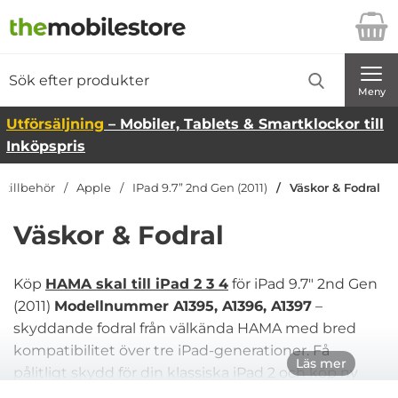
Startsidan för Danira Telecom AB
Sök
Sök på Danira Telecom AB
Genomför
Meny
Utförsäljning
– Mobiler, Tablets & Smartklockor till
Inköpspris
 tillbehör
Apple
IPad 9.7” 2nd Gen (2011)
Väskor & Fodral
Väskor & Fodral
Köp
HAMA skal till iPad 2 3 4
för iPad 9.7" 2nd Gen
(2011)
Modellnummer A1395, A1396, A1397
–
skyddande fodral från välkända HAMA med bred
kompatibilitet över tre iPad-generationer. Få
Läs mer
pålitligt skydd för din klassiska iPad 2 och köp ny
mobil till bästa pris mobil.