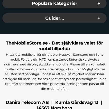
utan att ta av fodralet. Många HAMA-fodral
Populära kategorier
inkluderar smart cover-funktionalitet med auto
wake/sleep som automatiskt tänder skärmen när
Guider...
du öppnar fodralet och stänger av den när du
stänger vilket sparar batteri och förenklar
användningen.
TheMobileStore.se - Det självklara valet för
Integrerad stödfunktion med tri-fold eller
mobiltillbehör
tvåvinkeldesign låter dig ställa upp iPad 2 i
Hitta rätt mobilskal för din Apple, Huawei, Samsung och Sony
ergonomiska betraktningsvinklar för
mobil. Förvara din HTC i en passande läderväska, skydda
videoströmning, läsning eller videosamtal på 9,7-
skärmen med displayskydd eller gör din iPhone till en komplett
tums skärmen. Mjuk mikrofiber- eller mockainsida
multimediemaskin med ett par snygga hörlurar. Möjligheterna
är i stort sett oändliga. För oss är ett skal så mycket mer än bara
skyddar displayen mot repor medan yttre skalet
ett skydd till mobilen, för oss är det attityd och personlighet. Ta en
absorberar stötar från fall. HAMA:s pålitliga kvalitet
titt i vårt sortiment och hitta prisvärda lösningar som passar till
och rimlga pris gör detta till ett utmärkt val för
din mobiltelefon!
användare som eventuellt har flera iPad-
generationer i familjen och vill kunna använda
Danira Telecom AB | Kumla Gårdsväg 13 |
samma fodral över flera enheter, ägare av den
14563 Norsborg