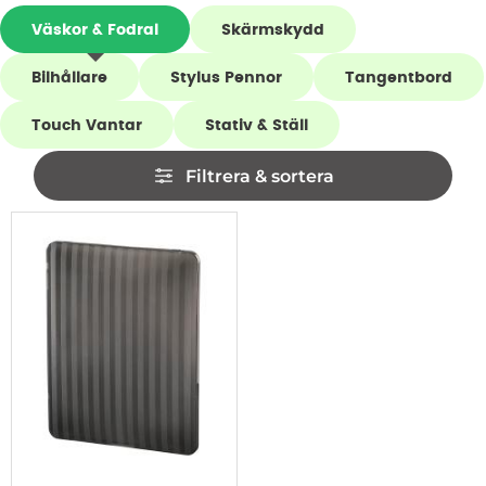
Underkategorier
Väskor & Fodral
Skärmskydd
Bilhållare
Stylus Pennor
Tangentbord
Touch Vantar
Stativ & Ställ
Hoppa
Filtrera & sortera
över
filtersektionen
Filtrera & sortera
produktlista