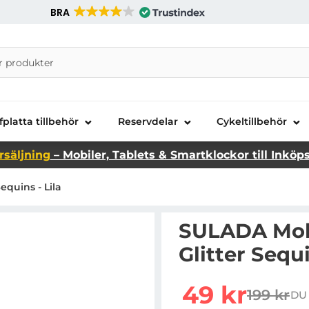
BRA
nira Telecom AB
fplatta tillbehör
Reservdelar
Cykeltillbehör
rsäljning
– Mobiler, Tablets & Smartklockor till Inköp
equins - Lila
SULADA Mobil
Glitter Sequi
Handla denna produkt SU
rea pris
49 kr
199 kr
DU
tidigare 