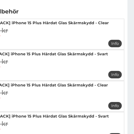
llbehör
PACK] iPhone 15 Plus Härdat Glas Skärmskydd - Clear
 kr
digare pris
pris
r
Info
mer info 
PACK] iPhone 15 Plus Härdat Glas Skärmskydd - Svart
 kr
digare pris
pris
r
Info
mer info 
PACK] iPhone 15 Plus Härdat Glas Skärmskydd - Clear
 kr
digare pris
pris
r
Info
mer info 
PACK] iPhone 15 Plus Härdat Glas Skärmskydd - Svart
 kr
digare pris
pris
r