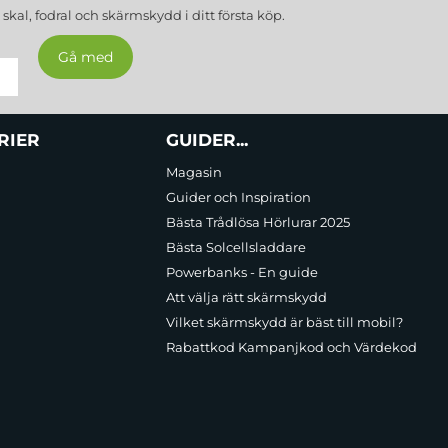
a
skal, fodral och skärmskydd
i ditt första köp.
RIER
GUIDER...
Magasin
Guider och Inspiration
Bästa Trådlösa Hörlurar 2025
Bästa Solcellsladdare
Powerbanks - En guide
Att välja rätt skärmskydd
Vilket skärmskydd är bäst till mobil?
Rabattkod Kampanjkod och Värdekod