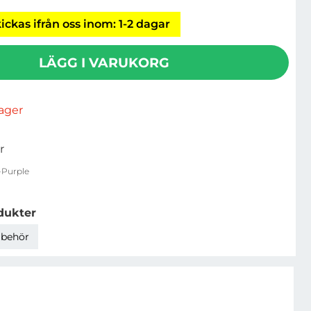
ickas ifrån oss inom: 1-2 dagar
LÄGG I VARUKORG
rlager
r
-Purple
dukter
llbehör