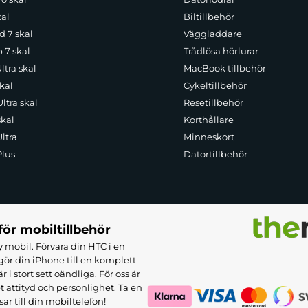
kal
Biltillbehör
d 7 skal
Väggladdare
p 7 skal
Trådlösa hörlurar
ltra skal
MacBook tillbehör
kal
Cykeltillbehör
ltra skal
Resetillbehör
skal
Korthållare
ltra
Minneskort
Plus
Datortillbehör
för mobiltillbehör
 mobil. Förvara din HTC i en
ör din iPhone till en komplett
 stort sett oändliga. För oss är
et attityd och personlighet. Ta en
sar till din mobiltelefon!