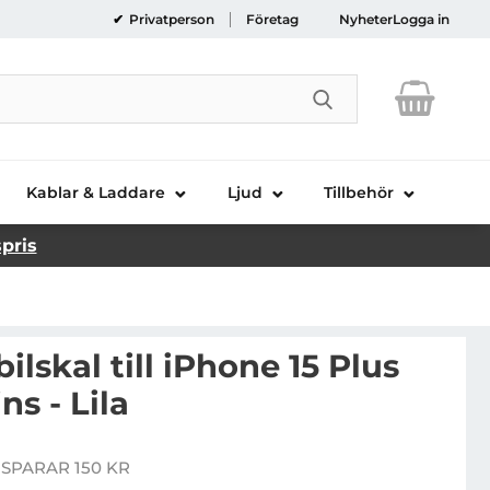
Privatperson
Företag
Nyheter
Logga in
Genomför sökni
Kablar & Laddare
Ljud
Tillbehör
spris
skal till iPhone 15 Plus
ns - Lila
LADA Mobilskal till iPhone 15 Plus Glitter Sequins - Lila
 SPARAR 150 KR
pris