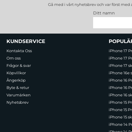
Gå med i vårt nyhetsbrev och var först med 
Ditt namn
Sidfot Blandad info och länkar
KUNDSERVICE
POPULÄ
Kontakta Oss
iPhone 17 P
Om oss
iPhone 17 Pr
Frågor & svar
iPhone 17 sk
Köpvillkor
iPhone 16e 
Ångerköp
iPhone 16 P
Byte & retur
iPhone 16 Pr
Varumärken
iPhone 16 sk
Nyhetsbrev
iPhone 15 P
iPhone 15 Pr
iPhone 15 sk
iPhone 14 P
iPhone 14 Pr