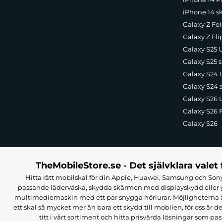
iPhone 14 s
Galaxy Z Fol
Galaxy Z Fli
Galaxy S25 U
Galaxy S25 s
Galaxy S24 U
Galaxy S24 
Galaxy S26 U
Galaxy S26 
Galaxy S26
TheMobileStore.se - Det självklara valet 
Hitta rätt mobilskal för din Apple, Huawei, Samsung och Sony
passande läderväska, skydda skärmen med displayskydd eller g
multimediemaskin med ett par snygga hörlurar. Möjligheterna är i
ett skal så mycket mer än bara ett skydd till mobilen, för oss är d
titt i vårt sortiment och hitta prisvärda lösningar som pas