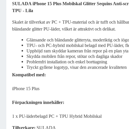
Produktbeskrivning
SULADA iPhone 15 Plus Mobilskal Glitter Sequins Anti-s
TPU - Lila
Skalet är tillverkat av PC + TPU-material och är tufft och hållba
bländande glitter PU-läder, vilket är attraktivt och delikat.
Glänsande och bländande glitteryta, moderiktig och iög
TPU- och PC-hybrid mobilskal belagd med PU-läder, fl
Upphöjd ram skyddar kameran från repor på en plan yta
Skydda mobilen från repor, stötar och dagliga skador
Problemfri installation och enkel borttagning
Tryckt gyllene logotyp, visar den avancerade kvaliteten
Kompatibel med:
iPhone 15 Plus
Förpackningen innehåller:
1 x PU-läderbelagd PC + TPU Hybrid Mobilskal
Tillverkare:
SULADA