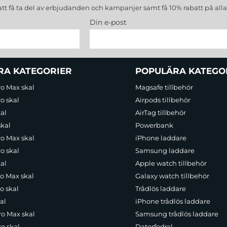
att få ta del av erbjudanden och kampanjer samt få 10% rabatt på all
Din e-post
RA KATEGORIER
POPULÄRA KATEGO
ro Max skal
Magsafe tillbehör
o skal
Airpods tillbehör
al
AirTag tillbehör
skal
Powerbank
ro Max skal
iPhone laddare
o skal
Samsung laddare
al
Apple watch tillbehör
ro Max skal
Galaxy watch tillbehör
o skal
Trådlös laddare
al
iPhone trådlös laddare
ro Max skal
Samsung trådlös laddare
o skal
Datorfodral