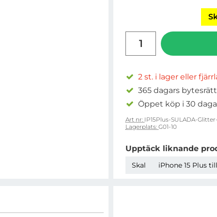
Sk
antal
2 st. i lager eller fjär
365 dagars bytesrätt
Öppet köp i 30 daga
Art nr:
IP15Plus-SULADA-Glitter
Lagerplats:
G01-10
Upptäck liknande pro
Skal
iPhone 15 Plus ti