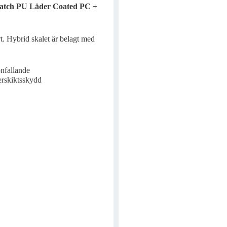
cratch PU Läder Coated PC +
rt. Hybrid skalet är belagt med
onfallande
erskiktsskydd