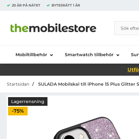
20 ÅR PÅ NÄTET
BYTESRÄTT
1 ÅR
Sök
Sök på Da
Startsidan för Danira Telecom AB
Mobiltillbehör
Smartwatch tillbehör
Sur
Utfö
Startsidan
SULADA Mobilskal till iPhone 15 Plus Glitter S
Lagerrensning
Priset är nedsatt med
-75%