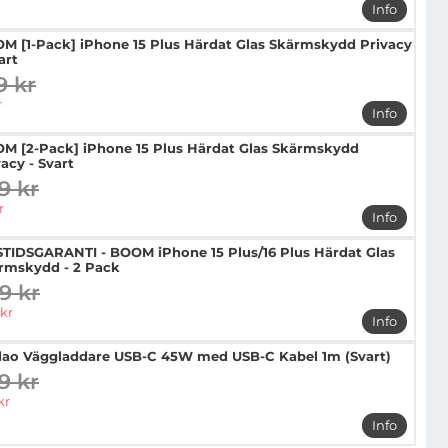
Info
mer info 
M [1-Pack] iPhone 15 Plus Härdat Glas Skärmskydd Privacy
art
9 kr
digare pris
pris
r
Info
mer info 
M [2-Pack] iPhone 15 Plus Härdat Glas Skärmskydd
acy - Svart
9 kr
digare pris
pris
r
Info
mer info 
STIDSGARANTI - BOOM iPhone 15 Plus/16 Plus Härdat Glas
rmskydd - 2 Pack
9 kr
digare pris
pris
kr
Info
mer info 
ao Väggladdare USB-C 45W med USB-C Kabel 1m (Svart)
9 kr
digare pris
pris
kr
Info
mer info