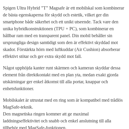
Spigen Ultra Hybrid ”T” Magsafe är ett mobilskal som kombinerar
de bästa egenskaperna för skydd och estetik, vilket ger din
smartphone både säkerhet och ett unikt utseende. Tack vare den
unika hybridkonstruktionen (TPU + PC), som kombinerar en
hållbar ram med en transparent panel. Din mobil behåller sin
ursprungliga design samtidigt som den är effektivt skyddad mot
skador. Förstärkta hörn med luftkuddar (Air Cushion) absorberar
effektivt stötar och ger extra skydd mot fall.
Något upphöjda kanter runt skärmen och kameran skyddar dessa
element från direktkontakt med en plan yta, medan exakt gjorda
utskärningar ger enkel åtkomst till alla portar, knappar och
enhetsfunktioner.
Mobilskalet är utrustat med en ring som är kompatibel med trådlös
MagSafe-teknik.
Den magnetiska ringen kommer att ge maximal
laddningseffektivitet och snabb och enkel anslutning till alla
tillbehör med MagSafe-funktionen.