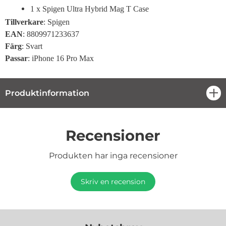
1 x Spigen Ultra Hybrid Mag T Case
Tillverkare
: Spigen
EAN
: 8809971233637
Färg
: Svart
Passar
: iPhone 16 Pro Max
Produktinformation
öpp
Recensioner
Produkten har inga recensioner
Skriv en recension