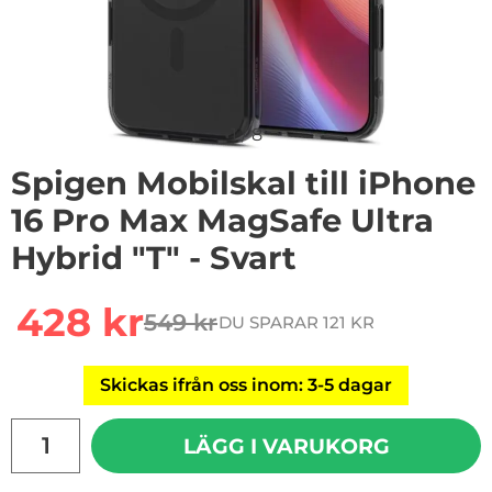
1
/
8
Spigen Mobilskal till iPhone
16 Pro Max MagSafe Ultra
Hybrid "T" - Svart
Handla denna produkt Spigen Mobilskal till iPhone 16 P
rea pris
428 kr
549 kr
DU SPARAR 121 KR
tidigare pris
Skickas ifrån oss inom: 3-5 dagar
antal
LÄGG I VARUKORG