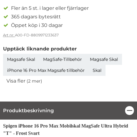
Fler än 5 st. i lager eller fjärrlager
365 dagars bytesrätt
Öppet köp i 30 dagar
Art nr:
A00-FD-8809971233637
Upptäck liknande produkter
Magsafe Skal
MagSafe-Tillbehör
Magsafe Skal
iPhone 16 Pro Max Magsafe tillbehör
Skal
Visa fler
(2 mer)
Egenskaper
Produktbeskrivning
Stä
Produktbeskrivning
Spigen iPhone 16 Pro Max Mobilskal MagSafe Ultra Hybrid
"T" - Frost Svart