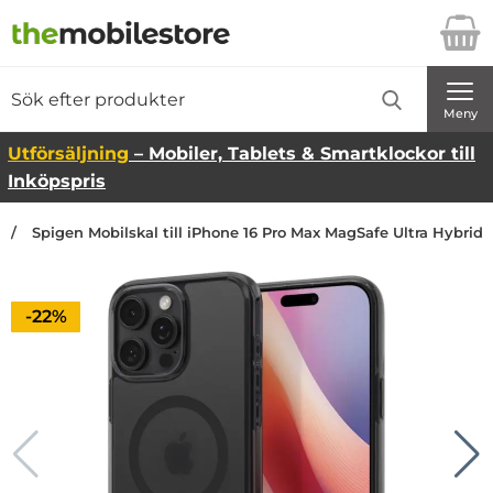
Startsidan för Danira Telecom AB
Sök
Sök på Danira Telecom AB
Genomför
Meny
Utförsäljning
– Mobiler, Tablets & Smartklockor till
Inköpspris
Spigen Mobilskal till iPhone 16 Pro Max MagSafe Ultra Hybrid "
Priset är nedsatt med
-22%